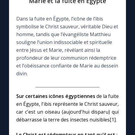
Marie et la fuite en Égypte
Le compte Tiktok
Dans la fuite en Égypte, l’icône de l’ibis
symbolise le Christ sauveur, véritable Dieu et
Le magazine
homme, tandis que l’évangéliste Matthieu
souligne l’union indissociable et spirituelle
Le site internet
entre Jésus et Marie, révélant ainsi la
profondeur de leur communion rédemptrice
et l’obéissance confiante de Marie au dessein
Questions-réponses
divin.
◼︎
Prier au quotidien
Sur certaines icônes égyptiennes
de la fuite
Avec Thérèse de Lisieux
en Égypte, l'ibis représente le Christ sauveur,
car c'est un oiseau (aujourd'hui disparu) qui
L'Évangile chaque jour
débarrasse la terre des insectes nuisibles[1].
Les premiers samedis du mois
Le Christ est rédempteur en tant qu'il est :