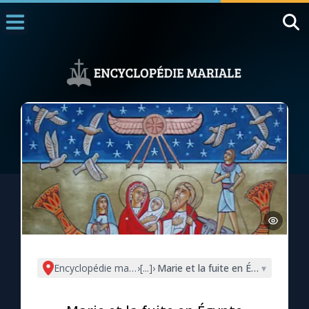
Accueil
La Messe
Aujourd'hui
Nous souten
◼︎
1000 Raisons de Croire
L'actualité de la semaine
La chaîne Youtube
La newsletter
Encyclopédie mariale
›
[...]
›
Marie et la fuite en Égypte
▾
La vidéo de la semaine