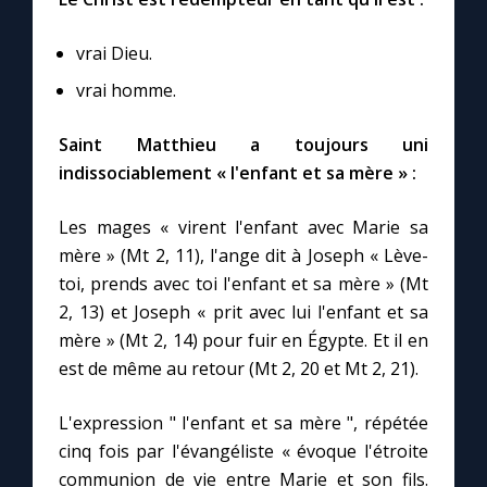
vrai Dieu.
Marie qui défait les nœuds
vrai homme.
Me consacrer à Jésus par Marie
Saint Matthieu a toujours uni
indissociablement « l'enfant et sa mère » :
Mes intentions de prière
Les mages « virent l'enfant avec Marie sa
Une Minute avec Marie
mère » (Mt 2, 11), l'ange dit à Joseph « Lève-
toi, prends avec toi l'enfant et sa mère » (Mt
Une neuvaine
2, 13) et Joseph « prit avec lui l'enfant et sa
mère » (Mt 2, 14) pour fuir en Égypte. Et il en
est de même au retour (Mt 2, 20 et Mt 2, 21).
◼︎
À la une
L'expression " l'enfant et sa mère ", répétée
1000 Raisons de Croire
cinq fois par l'évangéliste « évoque l'étroite
communion de vie entre Marie et son fils.