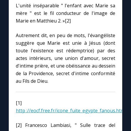
Chapelet pour le monde
L'unité inséparable " l'enfant avec Marie sa
mère " est le fil conducteur de l'image de
Contact
Marie en Matthieu 2. »[2]
Faire un don
Autrement dit, en peu de mots, l'évangéliste
suggère que Marie est unie à Jésus (dont
toute l'existence est rédemptrice) par des
Marie de Nazareth
actes intérieurs, une union d'amour, secret
d'intime prière, et une obéissance au dessein
de la Providence, secret d'intime conformité
au Fils de Dieu.
[1]
http ://eocf.free.fr/icone_fuite_egypte_fanous.htm
[2] Francesco Lambiasi, " Sulle trace del