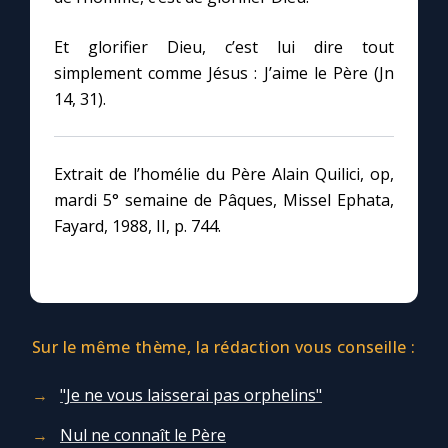
Chapelet pour le monde
Et glorifier Dieu, c’est lui dire tout
Contact
simplement comme Jésus : J’aime le Père (Jn
14, 31).
Faire un don
Extrait de l’homélie du Père Alain Quilici, op,
Marie de Nazareth
mardi 5° semaine de Pâques, Missel Ephata,
Fayard, 1988, II, p. 744.
Sur le même thème, la rédaction vous conseille :
"Je ne vous laisserai pas orphelins"
Nul ne connaît le Père