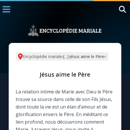
Accueil
La Messe
Aujourd'hui
Nous souten
Encyclopédie mariale
›
[...]
›
Jésus aime le Père
▾
◼︎
1000 Raisons de Croire
Jésus aime le Père
L'actualité de la semaine
La relation intime de Marie avec Dieu le Père
La chaîne Youtube
trouve sa source dans celle de son Fils Jésus,
dont toute la vie est un élan d’amour et de
La newsletter
glorification envers le Père. En méditant ce
lien profond, nous découvrons comment
La vidéo de la semaine
Marie, à travers Jésus, nous invite à