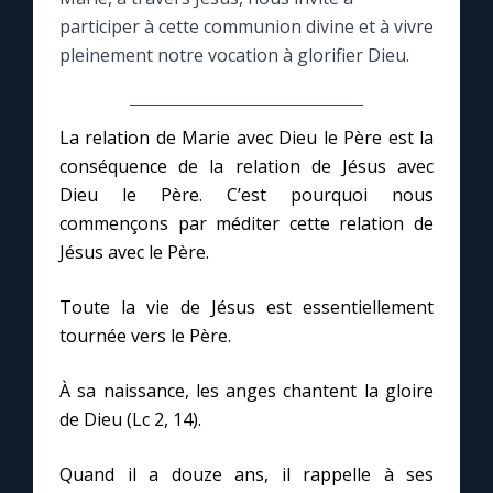
participer à cette communion divine et à vivre
Le compte Tiktok
pleinement notre vocation à glorifier Dieu.
Le magazine
La relation de Marie avec Dieu le Père est la
conséquence de la relation de Jésus avec
Le site internet
Dieu le Père. C’est pourquoi nous
commençons par méditer cette relation de
Questions-réponses
Jésus avec le Père.
Toute la vie de Jésus est essentiellement
◼︎
Prier au quotidien
tournée vers le Père.
Avec Thérèse de Lisieux
À sa naissance, les anges chantent la gloire
de Dieu (Lc 2, 14).
L'Évangile chaque jour
Quand il a douze ans, il rappelle à ses
Les premiers samedis du mois