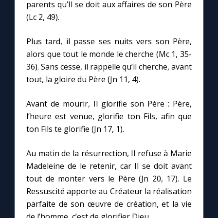
parents qu’Il se doit aux affaires de son Père
(Lc 2, 49).
Marie qui défait les nœuds
Plus tard, il passe ses nuits vers son Père,
alors que tout le monde le cherche (Mc 1, 35-
Me consacrer à Jésus par Marie
36). Sans cesse, il rappelle qu’il cherche, avant
tout, la gloire du Père (Jn 11, 4).
Mes intentions de prière
Avant de mourir, Il glorifie son Père : Père,
Une Minute avec Marie
l’heure est venue, glorifie ton Fils, afin que
ton Fils te glorifie (Jn 17, 1).
Une neuvaine
Au matin de la résurrection, Il refuse à Marie
Madeleine de le retenir, car Il se doit avant
◼︎
À la une
tout de monter vers le Père (Jn 20, 17). Le
Ressuscité apporte au Créateur la réalisation
1000 Raisons de Croire
parfaite de son œuvre de création, et la vie
de l’homme, c’est de glorifier Dieu.