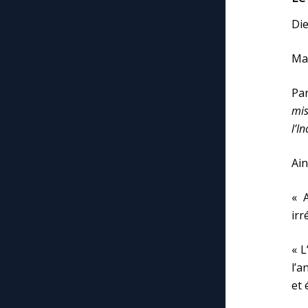
Die
Mar
Par
mis
l’I
Ain
« 
irr
« L
l’a
et 