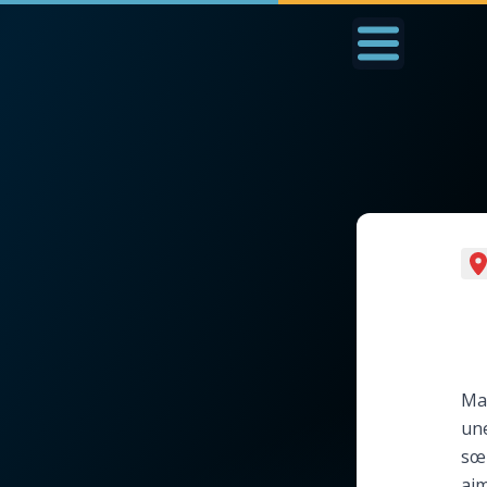
Accueil
La Messe
Aujourd'hui
Nous
◼︎
1000 Raisons de Croire
◼︎
Prier au quotidien
L'actualité de la
Avec Thérèse de Li
semaine
L'Évangile chaque j
Mar
La chaîne Youtube
une
Les premiers same
sœu
La newsletter
du mois
aim