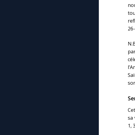
no
to
ref
26-
N.
par
cé
l’A
Sai
son
Se
Cet
sa 
1, 