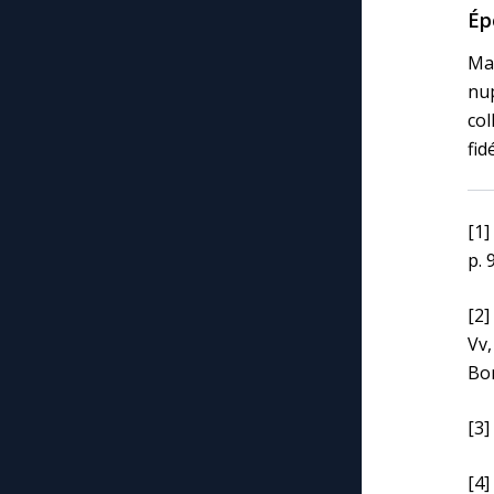
Ép
Mar
nu
col
fid
[1]
p. 
[2]
Vv
Bor
[3]
[4]