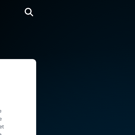
Rechercher
e
e
et
e