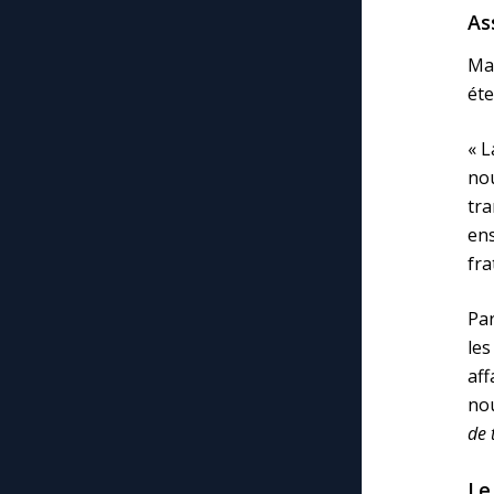
As
Mar
éte
« L
no
tr
en
fra
Par
les
aff
nou
de 
Le