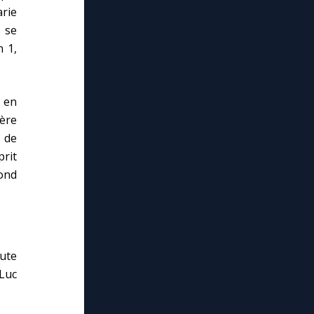
rie
 se
n 1,
 en
Père
 de
prit
cond
oute
(Luc