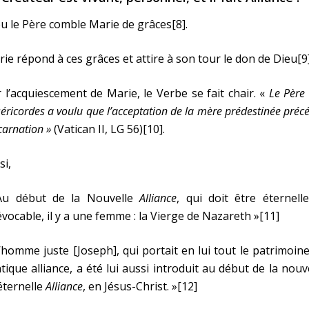
u le Père comble Marie de grâces[8].
ie répond à ces grâces et attire à son tour le don de Dieu[9]
 l’acquiescement de Marie, le Verbe se fait chair. «
Le Père
éricordes a voulu que l’acceptation de la mère prédestinée préc
ncarnation »
(Vatican II, LG 56)[10].
si,
Au début de la Nouvelle
Alliance
, qui doit être éternell
évocable, il y a une femme : la Vierge de Nazareth »[11]
’homme juste [Joseph], qui portait en lui tout le patrimoin
ntique alliance, a été lui aussi introduit au début de la nouv
éternelle
Alliance
, en Jésus-Christ. »[12]