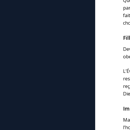
Que
par
fai
cho
Fil
De
obé
L’
res
reç
Die
Im
Ma
l’h