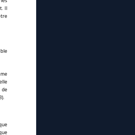
 nés
. Il
être
ble
mme
elle
s de
3).
que
sque