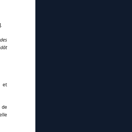
.
 des
édât
e et
e de
elle