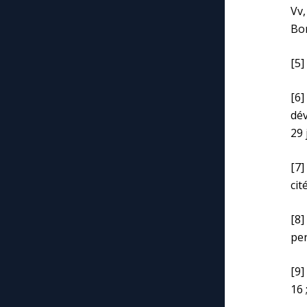
Vv
Bor
[5]
[6]
dév
29 
[7]
cit
[8]
pen
[9]
16 