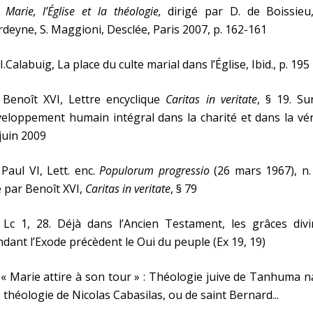
,
Marie, l’Église et la théologie,
dirigé par D. de Boissieu,
deyne, S. Maggioni, Desclée, Paris 2007, p. 162-161
 I.Calabuig, La place du culte marial dans l’Église, Ibid., p. 195
 Benoît XVI, Lettre encyclique
Caritas in veritate
, § 19. Su
eloppement humain intégral dans la charité et dans la vér
juin 2009
 Paul VI, Lett. enc.
Populorum progressio
(26 mars 1967), n.
é par Benoît XVI,
Caritas in veritate
, § 79
 Lc 1, 28. Déjà dans l’Ancien Testament, les grâces divi
dant l’Exode précèdent le Oui du peuple (Ex 19, 19)
 « Marie attire à son tour » : Théologie juive de Tanhuma 
; théologie de Nicolas Cabasilas, ou de saint Bernard...