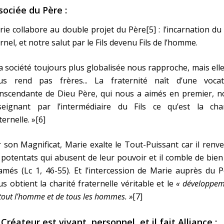
sociée du Père :
ie collabore au double projet du Père[5] : l’incarnation du 
rnel, et notre salut par le Fils devenu Fils de l’homme.
a société toujours plus globalisée nous rapproche, mais ell
us rend pas frères... La fraternité naît d’une vocat
anscendante de Dieu Père, qui nous a aimés en premier, n
seignant par l’intermédiaire du Fils ce qu’est la char
ternelle. »[6]
 son Magnificat, Marie exalte le Tout-Puissant car il renv
 potentats qui abusent de leur pouvoir et il comble de bien
amés (Lc 1, 46-55). Et l’intercession de Marie auprès du 
s obtient la charité fraternelle véritable et le
« développe
tout l’homme et de tous les hommes. »
[7]
 Créateur est vivant, personnel, et il fait Alliance :