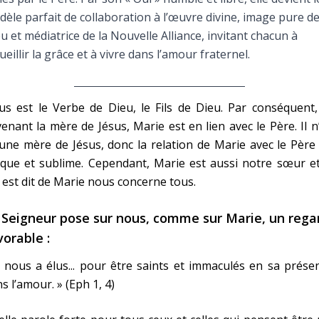
Faire un don
èle parfait de collaboration à l’œuvre divine, image pure d
u et médiatrice de la Nouvelle Alliance, invitant chacun à
Marie de Nazareth
ueillir la grâce et à vivre dans l’amour fraternel.
sus
us est le Verbe de Dieu, le Fils de Dieu. Par conséquent
enant la mère de Jésus, Marie est en lien avec le Père. Il n
une mère de Jésus, donc la relation de Marie avec le Père
que et sublime. Cependant, Marie est aussi notre sœur et
 est dit de Marie nous concerne tous.
arie
 Seigneur pose sur nous, comme sur Marie, un rega
vorable :
l nous a élus... pour être saints et immaculés en sa prése
s l’amour. » (Eph 1, 4)