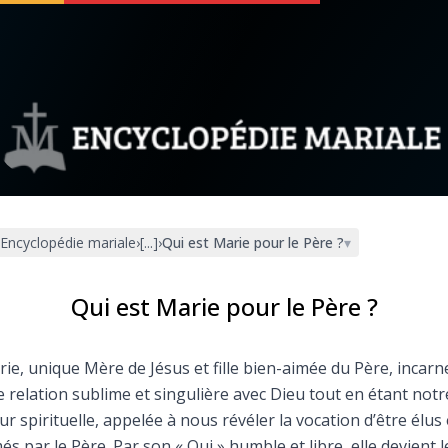
 soutenir
À propos
Facebook
Infos légales
Encyclopédie mariale
›
[...]
›
Qui est Marie pour le Père ?
▾
◼︎
À la une
sieux
1000 Raisons de Croire
Qui est Marie pour le Père ?
our
Chapelet pour le monde
ie, unique Mère de Jésus et fille bien-aimée du Père, incarn
 relation sublime et singulière avec Dieu tout en étant notr
dis
Contact
r spirituelle, appelée à nous révéler la vocation d’être élus 
és par le Père. Par son « Oui » humble et libre, elle devient l