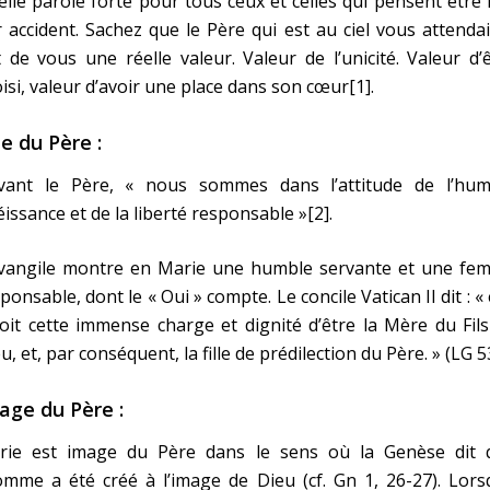
lle parole forte pour tous ceux et celles qui pensent être
 accident. Sachez que le Père qui est au ciel vous attendait
t de vous une réelle valeur. Valeur de l’unicité. Valeur d’
isi, valeur d’avoir une place dans son cœur[1].
le du Père :
vant le Père, « nous sommes dans l’attitude de l’hum
issance et de la liberté responsable »[2].
Évangile montre en Marie une humble servante et une fe
ponsable, dont le « Oui » compte. Le concile Vatican II dit : « 
oit cette immense charge et dignité d’être la Mère du Fil
u, et, par conséquent, la fille de prédilection du Père. » (LG 5
age du Père :
rie est image du Père dans le sens où la Genèse dit 
omme a été créé à l’image de Dieu (cf. Gn 1, 26-27). Lor