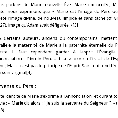
us parlons de Marie nouvelle Ève, Marie immaculée, Ma
ute, nous exprimons que « Marie est l’image du Père où
lète l’image divine, de nouveau limpide et sans tâche (cf. G
27), image qu’Adam avait défigurée. »[3]
B. Certains auteurs, anciens ou contemporains, mettent
allèle la maternité de Marie à la paternité éternelle du 
leste. Il faut cependant garder à l’esprit l’Évangile
nnonciation : Dieu le Père est la source du Fils et de l’Es
nt ; Marie n’est pas le principe de l’Esprit Saint qui rend fé
 sein virginal[4].
rvante du Père :
te identité de Marie s’exprime à l’Annonciation, et durant t
vie : « Marie dit alors : " Je suis la servante du Seigneur ". » 
38)