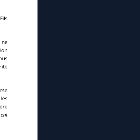
Fils
e ne
ion
ous
ité
erse
 les
Père
ment