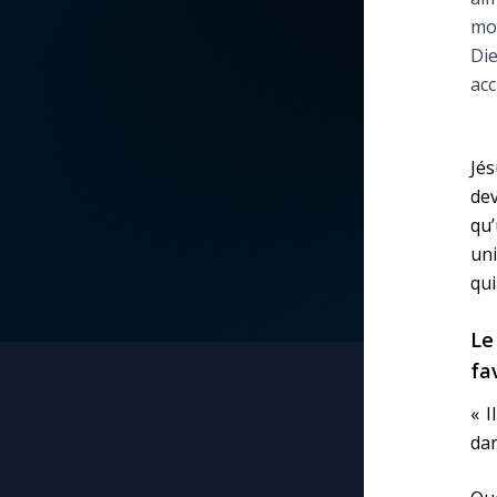
mod
La vidéo de la semaine
Marie qui défait les
Die
nœuds
acc
Le compte Tiktok
Me consacrer à Jé
par Marie
Le magazine
Jés
dev
Mes intentions de
qu’
Le site internet
prière
uni
qui
Questions-réponses
Une Minute avec M
Le
fa
Une neuvaine
« I
dan