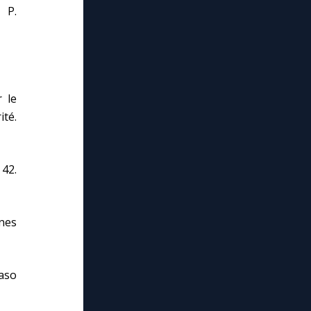
 P.
r le
ité.
 42.
nes
naso