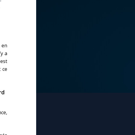
e
, en
’y a
 est
 ce
rd
nce,