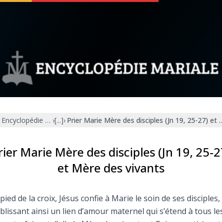
 soutenir
À propos
Facebook
Infos légales
Encyclopédie mariale
›
[...]
›
Prier Marie Mère des disciples (Jn 19, 25-27) et
◼︎
À la une
sieux
1000 Raisons de Croire
rier Marie Mère des disciples (Jn 19, 25-2
et Mère des vivants
our
Chapelet pour le monde
pied de la croix, Jésus confie à Marie le soin de ses disciples,
dis
Contact
blissant ainsi un lien d’amour maternel qui s’étend à tous le