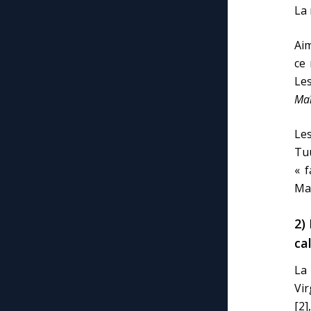
La
Aim
ce 
Le
Maî
Les
Tuu
« f
Maî
2)
cal
La
Vir
[2]