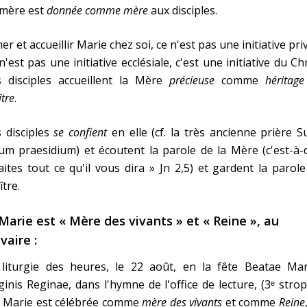
 mère est
donnée comme mère
aux disciples.
er et accueillir Marie chez soi, ce n'est pas une initiative pri
n'est pas une initiative ecclésiale, c'est une initiative du Chr
s disciples accueillent la Mère
précieuse
comme
héritag
tre
.
 disciples
se confient
en elle (cf. la très ancienne prière 
m praesidium) et écoutent la parole de la Mère (c'est-à-
aites tout ce qu'il vous dira » Jn 2,5) et gardent la parol
tre.
 Marie est « Mère des vivants » et « Reine », au
vaire :
 liturgie des heures, le 22 août, en la fête Beatae Mar
ginis Reginae, dans l'hymne de l'office de lecture, (3ᵉ stro
, Marie est célébrée comme
mère des vivants
et comme
Reine