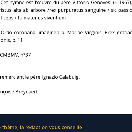
 Cet hymne est l'œuvre du père Vittorio Genovesi (+ 1967)
istus alta ab arbore /rex purpuratus sanguine / sic passi
ticeps / tu mater es viventium.
 Ordo coronandi imaginen b. Mariae Virginis. Prex gratia
ionis, p. 11
] CMBMV, n°37
remerciant le père Ignazio Calabuig,
nçoise Breynaert
thème, la rédaction vous conseille :