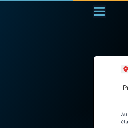
Accueil
La Messe
Aujourd'hui
Nous
◼︎
1000 Raisons de Croire
◼︎
Prier au quotidien
L'actualité de la
Avec Thérèse de Li
P
semaine
L'Évangile chaque j
La chaîne Youtube
Au 
Les premiers same
éta
La newsletter
du mois