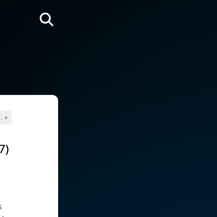
Rechercher
 Mère des vivants
▾
7)
s