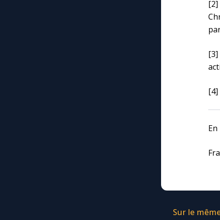
[2]
Chr
par
[3]
act
[4
En 
Fra
Sur le même 