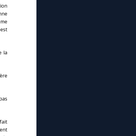
tion
onne
même
est
e la
mère
 pas
fait
ent