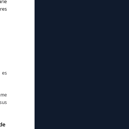
rie
vres
u es
omme
ssus
 de