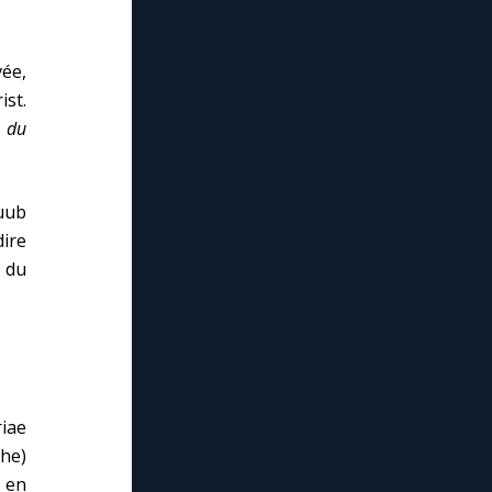
vée,
ist.
e du
Suub
dire
e du
iae
phe)
, en