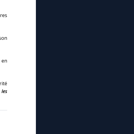
vres
son
 en
rité
 les