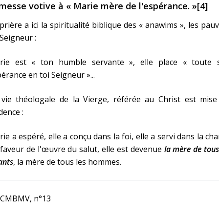
 messe votive à « Marie mère de l'espérance. »[4]
prière a ici la spiritualité biblique des « anawims », les pau
Seigneur :
rie est « ton humble servante », elle place « toute 
érance en toi Seigneur »...
 vie théologale de la Vierge, référée au Christ est mise
dence :
ie a espéré, elle a conçu dans la foi, elle a servi dans la cha
faveur de l'œuvre du salut, elle est devenue
la mère de tous
ants
, la mère de tous les hommes.
] CMBMV, n°13