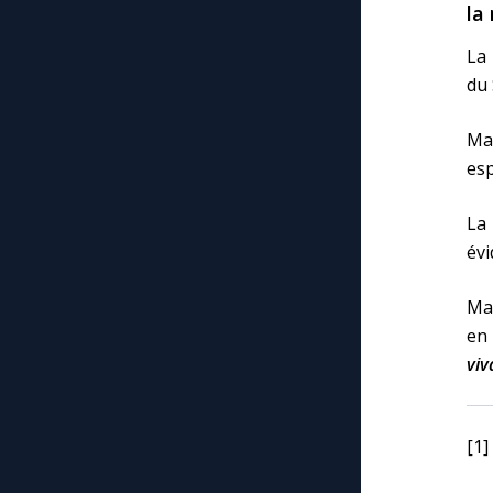
la
La 
du 
Ma
esp
La
évi
Mar
en 
viv
[1