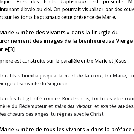
blique. Près des fonts baptismaux est présente Ma
ntenant élevée au ciel. On pourrait visualiser par des œu
rt sur les fonts baptismaux cette présence de Marie.
 Marie « mère des vivants » dans la liturgie du
uronnement des images de la bienheureuse Vierge
rie[3]
prière est construite sur le parallèle entre Marie et Jésus :
Ton fils s'humilia jusqu'à la mort de la croix, toi Marie, t
vierge et servante du Seigneur,
Ton fils fut glorifié comme Roi des rois, toi tu es élue c
mère du Rédempteur et
mère des vivants
, et exaltée au-de
des chœurs des anges, tu règnes avec le Christ.
 Marie « mère de tous les vivants » dans la préface