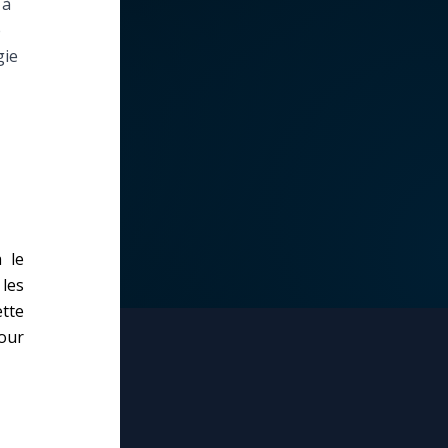
 à
e
gie
 le
 les
ette
our