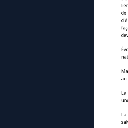
lie
de 
d'é
faç
dev
Ève
nat
Mar
au
La 
une
La 
sa