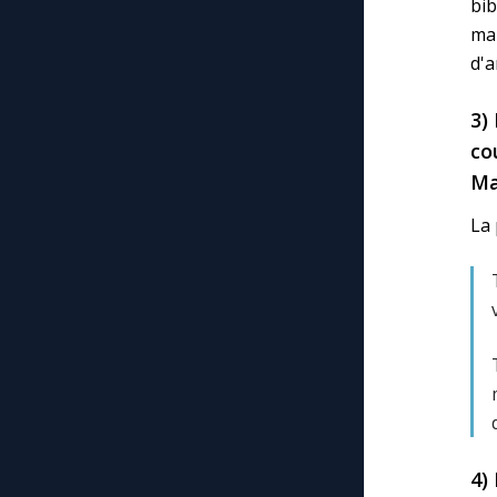
bi
mai
d'a
3)
co
Ma
La 
4)