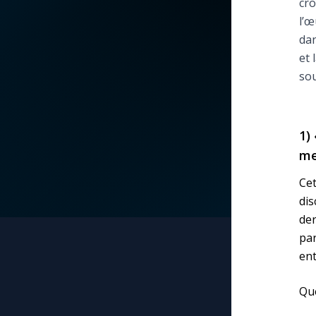
cro
l’œ
La vidéo de la semaine
Marie qui défait les
dan
nœuds
et 
Le compte Tiktok
sou
Me consacrer à Jé
par Marie
Le magazine
1)
Mes intentions de
Le site internet
me
prière
Ce
Questions-réponses
Une Minute avec M
dis
der
Une neuvaine
par
ent
Que