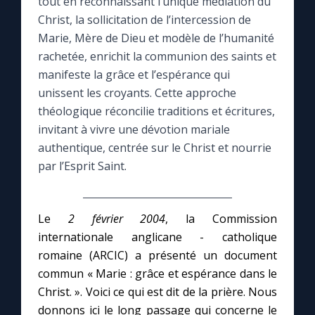
tout en reconnaissant l’unique médiation du
Christ, la sollicitation de l’intercession de
Le compte Tiktok
Marie, Mère de Dieu et modèle de l’humanité
rachetée, enrichit la communion des saints et
Le magazine
manifeste la grâce et l’espérance qui
unissent les croyants. Cette approche
théologique réconcilie traditions et écritures,
Le site internet
invitant à vivre une dévotion mariale
authentique, centrée sur le Christ et nourrie
Questions-réponses
par l’Esprit Saint.
◼︎
Prier au quotidien
Le
2 février 2004
, la Commission
Avec Thérèse de Lisieux
internationale anglicane - catholique
romaine (ARCIC) a présenté un document
commun « Marie : grâce et espérance dans le
L'Évangile chaque jour
Christ. ». Voici ce qui est dit de la prière. Nous
donnons ici le long passage qui concerne le
Les premiers samedis du mois