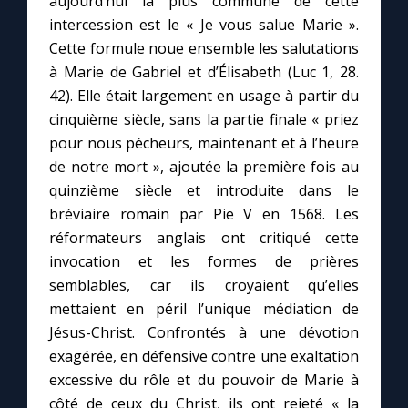
aujourd’hui la plus commune de cette
Chapelet pour le monde
intercession est le « Je vous salue Marie ».
Cette formule noue ensemble les salutations
Contact
à Marie de Gabriel et d’Élisabeth (Luc 1, 28.
42). Elle était largement en usage à partir du
Faire un don
cinquième siècle, sans la partie finale « priez
pour nous pécheurs, maintenant et à l’heure
Marie de Nazareth
de notre mort », ajoutée la première fois au
quinzième siècle et introduite dans le
bréviaire romain par Pie V en 1568. Les
réformateurs anglais ont critiqué cette
invocation et les formes de prières
semblables, car ils croyaient qu’elles
mettaient en péril l’unique médiation de
Jésus-Christ. Confrontés à une dévotion
exagérée, en défensive contre une exaltation
excessive du rôle et du pouvoir de Marie à
côté de ceux du Christ, ils ont rejeté « la