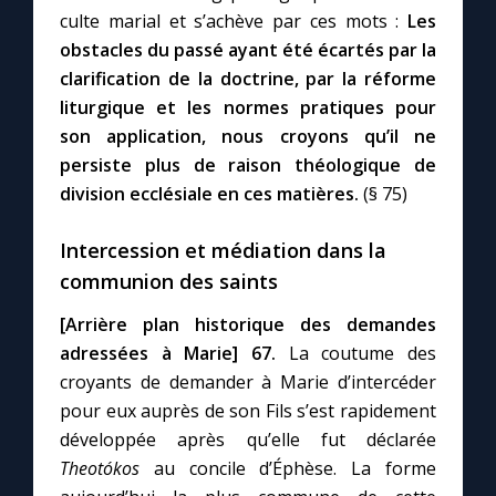
culte marial et s’achève par ces mots :
Les
obstacles du passé ayant été écartés par la
Marie qui défait les nœuds
clarification de la doctrine, par la réforme
liturgique et les normes pratiques pour
Me consacrer à Jésus par Marie
son application, nous croyons qu’il ne
persiste plus de raison théologique de
Mes intentions de prière
division ecclésiale en ces matières.
(§ 75)
Intercession et médiation dans la
Une Minute avec Marie
communion des saints
Une neuvaine
[Arrière plan historique des demandes
adressées à Marie]
67.
La coutume des
croyants de demander à Marie d’intercéder
◼︎
À la une
pour eux auprès de son Fils s’est rapidement
1000 Raisons de Croire
développée après qu’elle fut déclarée
Theotókos
au concile d’Éphèse. La forme