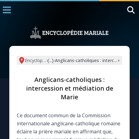
Accueil
La Messe
Aujourd'hui
Nous souten
Encyclopédie mariale
›
[...]
›
Anglicans-catholiques : intercession et m
▾
◼︎
1000 Raisons de Croire
Anglicans-catholiques :
L'actualité de la semaine
intercession et médiation de
Marie
La chaîne Youtube
Ce document commun de la Commission
La newsletter
internationale anglicane-catholique romaine
éclaire la prière mariale en affirmant que,
La vidéo de la semaine