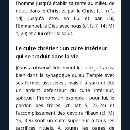
l'homme jusqu'à établir sa tente au milieu de
nous, dans le Christ et par le Christ (cf. Jn 1,
Marie qui défait les nœuds
14), jusqu'à être, en Lui et par Lui,
l'Emmanuel, le Dieu avec nous (cf. Is 7, 14 ; Mt
Me consacrer à Jésus par Marie
1, 23) et à lui offrir le salut.
Le culte chrétien : un culte intérieur
Mes intentions de prière
qui se traduit dans la vie
Une Minute avec Marie
Jésus a observé fidèlement le culte juif aussi
bien dans la synagogue qu'au Temple avec
Une neuvaine
ses formes associées ; mais il a surtout été
un ardent défenseur du culte intérieur,
spirituel. Prenons un exemple : pour lui, le
◼︎
À la une
pardon des frères (cf. Mt 5, 23-24) et
l'accomplissement des devoirs filiaux (cf. Mt
1000 Raisons de Croire
15, 3-9) sont un culte supérieur à tous les
sacrifices rituels. À toutes les pages de