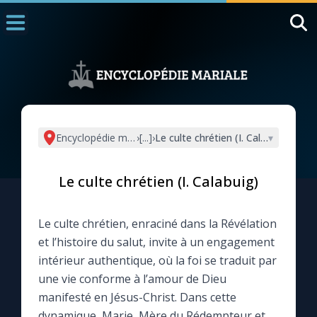
Accueil
La Messe
Aujourd'hui
Nous souten
Encyclopédie mariale
›
[...]
›
Le culte chrétien (I. Calabuig)
▾
◼︎
1000 Raisons de Croire
Le culte chrétien (I. Calabuig)
L'actualité de la semaine
Le culte chrétien, enraciné dans la Révélation
La chaîne Youtube
et l’histoire du salut, invite à un engagement
intérieur authentique, où la foi se traduit par
La newsletter
une vie conforme à l’amour de Dieu
manifesté en Jésus-Christ. Dans cette
La vidéo de la semaine
dynamique, Marie, Mère du Rédempteur et