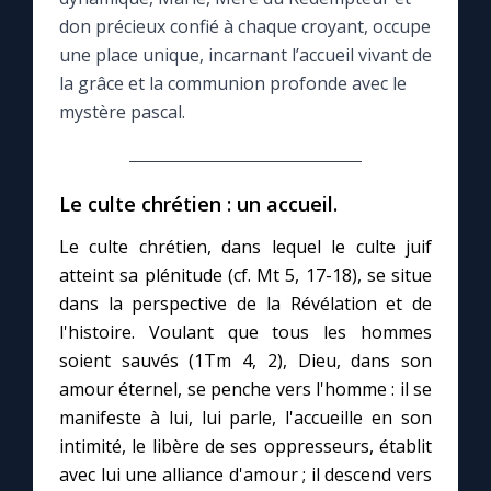
don précieux confié à chaque croyant, occupe
Le compte Tiktok
une place unique, incarnant l’accueil vivant de
la grâce et la communion profonde avec le
mystère pascal.
Le magazine
Le site internet
Le culte chrétien : un accueil.
Questions-réponses
Le culte chrétien, dans lequel le culte juif
atteint sa plénitude (cf. Mt 5, 17-18), se situe
dans la perspective de la Révélation et de
◼︎
Prier au quotidien
l'histoire. Voulant que tous les hommes
soient sauvés (1Tm 4, 2), Dieu, dans son
Avec Thérèse de Lisieux
amour éternel, se penche vers l'homme : il se
manifeste à lui, lui parle, l'accueille en son
L'Évangile chaque jour
intimité, le libère de ses oppresseurs, établit
avec lui une alliance d'amour ; il descend vers
Les premiers samedis du mois