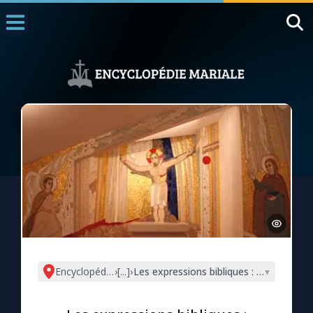
Accueil
La Messe
Aujourd'hui
Nous souten
◼︎
1000 Raisons de Croire
L'actualité de la semaine
La chaîne Youtube
La newsletter
Encyclopédie mariale
›
[...]
›
Les expressions bibliques : serviteur, s
▾
La vidéo de la semaine