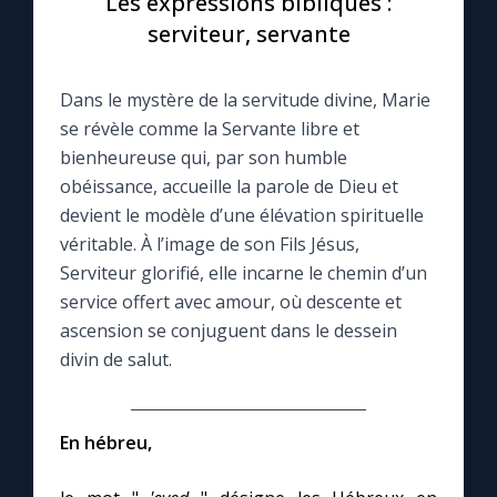
Les expressions bibliques :
serviteur, servante
Le compte Tiktok
Dans le mystère de la servitude divine, Marie
Le magazine
se révèle comme la Servante libre et
bienheureuse qui, par son humble
Le site internet
obéissance, accueille la parole de Dieu et
devient le modèle d’une élévation spirituelle
Questions-réponses
véritable. À l’image de son Fils Jésus,
Serviteur glorifié, elle incarne le chemin d’un
service offert avec amour, où descente et
◼︎
Prier au quotidien
ascension se conjuguent dans le dessein
divin de salut.
Avec Thérèse de Lisieux
L'Évangile chaque jour
En hébreu,
Les premiers samedis du mois