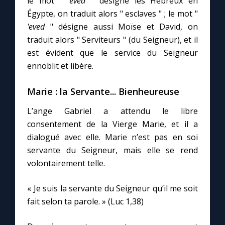
le mot "
'eved
" désigne les Hébreux en
Égypte, on traduit alors " esclaves " ; le mot "
'eved
" désigne aussi Moïse et David, on
Marie qui défait les nœuds
traduit alors " Serviteurs " (du Seigneur), et il
est évident que le service du Seigneur
Me consacrer à Jésus par Marie
ennoblit et libère.
Mes intentions de prière
Marie : la Servante... Bienheureuse
L’ange Gabriel a attendu le libre
Une Minute avec Marie
consentement de la Vierge Marie, et il a
dialogué avec elle. Marie n’est pas en soi
Une neuvaine
servante du Seigneur, mais elle se rend
volontairement telle.
◼︎
À la une
« Je suis la servante du Seigneur qu’il me soit
1000 Raisons de Croire
fait selon ta parole. » (Luc 1,38)