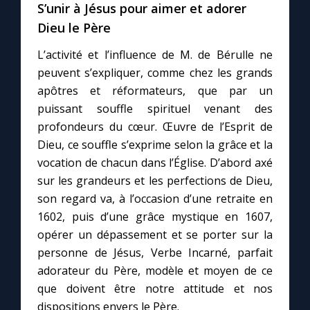
S’unir à Jésus pour aimer et adorer
Dieu le Père
Marie qui défait les nœuds
L’activité et l’influence de M. de Bérulle ne
peuvent s’expliquer, comme chez les grands
Me consacrer à Jésus par Marie
apôtres et réformateurs, que par un
puissant souffle spirituel venant des
Mes intentions de prière
profondeurs du cœur. Œuvre de l’Esprit de
Dieu, ce souffle s’exprime selon la grâce et la
Une Minute avec Marie
vocation de chacun dans l’Église. D’abord axé
sur les grandeurs et les perfections de Dieu,
Une neuvaine
son regard va, à l’occasion d’une retraite en
1602, puis d’une grâce mystique en 1607,
opérer un dépassement et se porter sur la
◼︎
À la une
personne de Jésus, Verbe Incarné, parfait
adorateur du Père, modèle et moyen de ce
1000 Raisons de Croire
que doivent être notre attitude et nos
dispositions envers le Père.