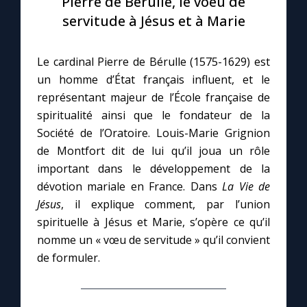
Pierre de Bérulle, le voeu de
servitude à Jésus et à Marie
Le compte Tiktok
Le cardinal Pierre de Bérulle (1575-1629) est
Le magazine
un homme d’État français influent, et le
représentant majeur de l’École française de
Le site internet
spiritualité ainsi que le fondateur de la
Société de l’Oratoire. Louis-Marie Grignion
Questions-réponses
de Montfort dit de lui qu’il joua un rôle
important dans le développement de la
dévotion mariale en France. Dans
La Vie de
◼︎
Prier au quotidien
Jésus
, il explique comment, par l’union
spirituelle à Jésus et Marie, s’opère ce qu’il
Avec Thérèse de Lisieux
nomme un « vœu de servitude » qu’il convient
de formuler.
L'Évangile chaque jour
Les premiers samedis du mois