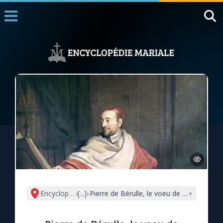
Accueil
La Messe
Aujourd'hui
Nous souten
◼︎
1000 Raisons de Croire
L'actualité de la semaine
La chaîne Youtube
La newsletter
Encyclopédie mariale
›
[...]
›
Pierre de Bérulle, le voeu de servitude à 
▾
La vidéo de la semaine