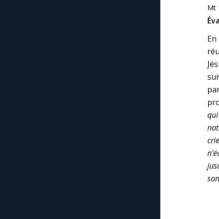
Mt 
Éva
En 
réu
Jé
sui
par
pro
qui
nat
cri
n’é
jus
son