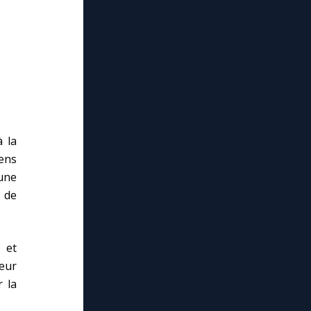
 la
iens
 une
 de
, et
leur
 la