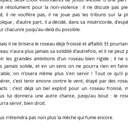
é résolument pour la non-violence : il ne discute pas pi
d, il ne vocifère pas, il ne joue pas les tribuns sur la p
lique ; d’autre part, il a décidé, dans sa miséricorde, d’esp
r chacun/e jusqu’au-delà du possible.
ais il ne brisera le roseau déjà froissé et affaibli. Et pourtan
eau n’aura plus jamais sa solidité d’autrefois, et il ne peut 
ir les grandes ambitions d’un roseau bien rigide ; il ne 
s jamais solide, et en un sens on ne pourra rien en fair
able, on n’osera même plus s’en servir ! Tout ce qu’il p
érer, c’est tenir encore contre le vent, étayé par des ros
acts ; c’est déjà un bel exploit pour un roseau froissé, 
sus lui donnera une autre chance, jusqu’au bout : le ros
rra servir, bien droit.
us n’éteindra pas non plus la mèche qui fume encore.