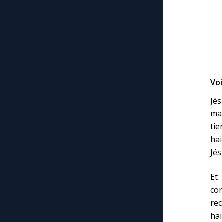
Voi
Jé
mai
tie
hai
Jés
Et 
con
rec
hai