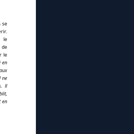
s se
rir.
 le
t de
r le
é en
 aux
l ne
. Il
lit,
t en
lose