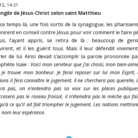
12, 14-21
ngile de Jésus-Christ selon saint Matthieu
ce temps-là, une fois sortis de la synagogue, les pharisien
nirent en conseil contre Jésus pour voir comment le faire pé
sus, l’ayant appris, se retira de là ; beaucoup de gens
virent, et il les guérit tous. Mais il leur défendit vivemen
ler de lui. Ainsi devait s’accomplir la parole prononcée pa
phète Isaïe :
Voici mon serviteur que j’ai choisi, mon bien-aim
 je trouve mon bonheur. Je ferai reposer sur lui mon Esprit,
ions il fera connaître le jugement. Il ne cherchera pas querelle, i
era pas, on n’entendra pas sa voix sur les places publiques
crasera pas le roseau froissé, il n’éteindra pas la mèche qui faib
qu’à ce qu’il ait fait triompher le jugement. Les nations mettron
 nom leur espérance.
C