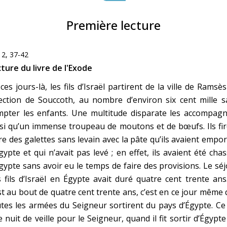
Faire un don
Première lecture
Marie de Nazareth
12, 37-42
sus
ture du livre de l'Exode
ces jours-là, les fils d’Israël partirent de la ville de Ramsè
ection de Souccoth, au nombre d’environ six cent mille s
pter les enfants. Une multitude disparate les accompagna
si qu’un immense troupeau de moutons et de bœufs. Ils fi
re des galettes sans levain avec la pâte qu’ils avaient empo
arie
gypte et qui n’avait pas levé ; en effet, ils avaient été cha
gypte sans avoir eu le temps de faire des provisions. Le sé
 fils d’Israël en Égypte avait duré quatre cent trente ans
st au bout de quatre cent trente ans, c’est en ce jour même
tes les armées du Seigneur sortirent du pays d’Égypte. Ce
 nuit de veille pour le Seigneur, quand il fit sortir d’Égypte