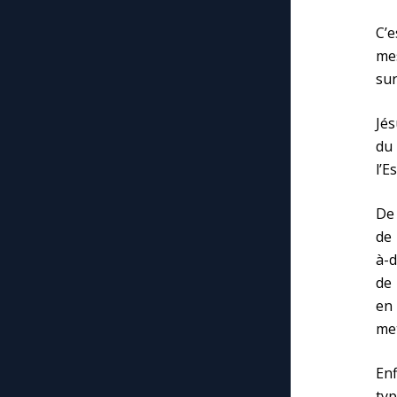
C’e
mes
sur
Jés
du 
l’E
De 
de 
à-d
de 
en
met
Enf
typ