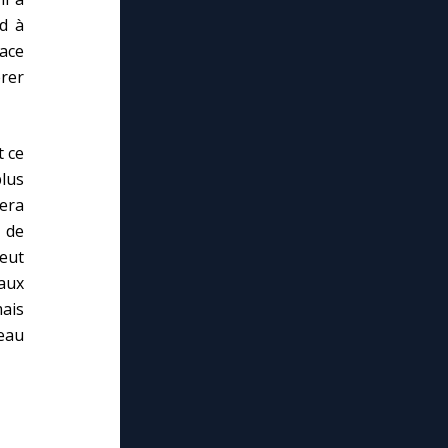
ed à
lace
érer
t ce
plus
sera
e de
eut
eaux
mais
eau