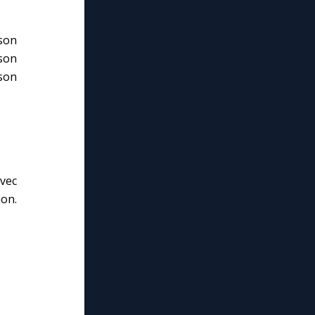
 son
 son
 son
avec
ion.