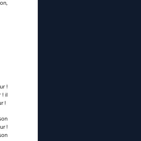
ion,
ur !
! il
r !
 son
ur !
son