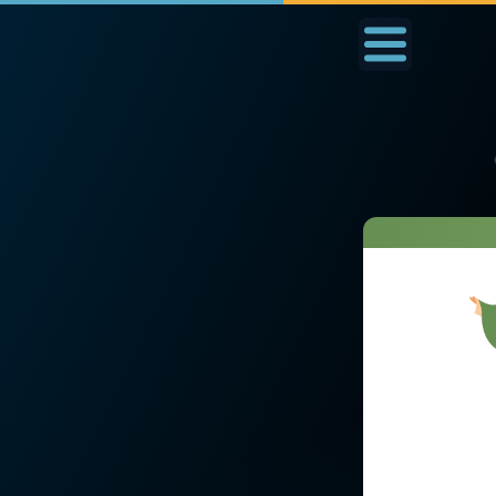
Accueil
La Messe
Aujourd'hui
Nous
Voici mon servi
◼︎
1000 Raisons de Croire
◼︎
Prier au quotidien
L'actualité de la
Avec Thérèse de Li
semaine
L'Évangile chaque j
La chaîne Youtube
Les premiers same
La newsletter
du mois