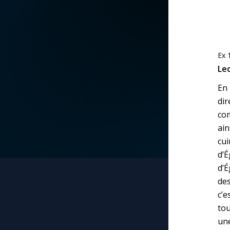
La vidéo de la semaine
Marie qui défait les
nœuds
Le compte Tiktok
Ex 
Me consacrer à Jé
Lec
par Marie
Le magazine
En 
dir
Mes intentions de
Le site internet
prière
com
ain
Questions-réponses
cui
Une Minute avec M
d’É
d’É
Une neuvaine
des
c’e
tou
une