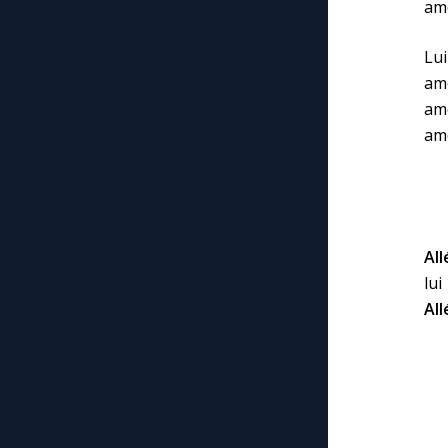
am
Lui
amo
am
am
All
lui
All