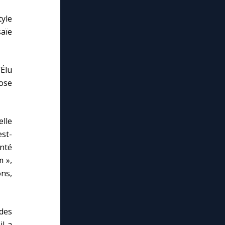
tyle
saïe
’Élu
pose
elle
est-
onté
m »,
ns,
udes
il a