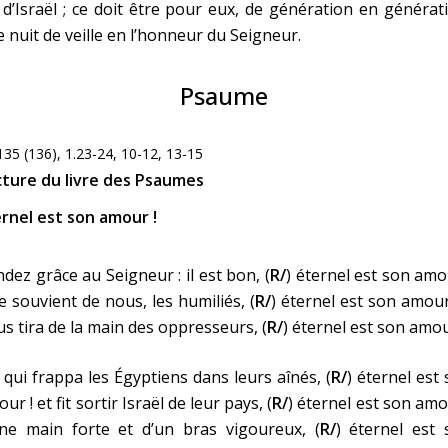
s d’Israël ; ce doit être pour eux, de génération en générat
 nuit de veille en l’honneur du Seigneur.
Psaume
135 (136), 1.23-24, 10-12, 13-15
cture du livre des Psaumes
rnel est son amour !
dez grâce au Seigneur : il est bon, (
R/
) éternel est son amo
se souvient de nous, les humiliés, (
R/
) éternel est son amour 
s tira de la main des oppresseurs, (
R/
) éternel est son amou
 qui frappa les Égyptiens dans leurs aînés, (
R/
) éternel est
ur ! et fit sortir Israël de leur pays, (
R/
) éternel est son amo
une main forte et d’un bras vigoureux, (
R/
) éternel est 