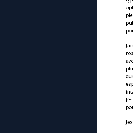
opt
pie
pub
pou
Jam
ros
avo
plu
dur
esp
int
Jé
pou
Jés