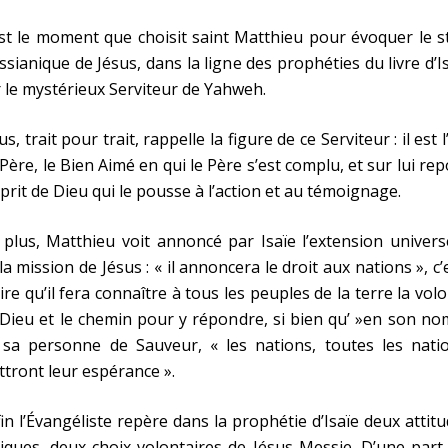
st le moment que choisit saint Matthieu pour évoquer le s
sianique de Jésus, dans la ligne des prophéties du livre d’I
 le mystérieux Serviteur de Yahweh.
us, trait pour trait, rappelle la figure de ce Serviteur : il est l
Père, le Bien Aimé en qui le Père s’est complu, et sur lui re
sprit de Dieu qui le pousse à l’action et au témoignage.
plus, Matthieu voit annoncé par Isaïe l’extension univers
la mission de Jésus : « il annoncera le droit aux nations », c’
ire qu’il fera connaître à tous les peuples de la terre la vol
Dieu et le chemin pour y répondre, si bien qu’ »en son no
 sa personne de Sauveur, « les nations, toutes les natio
tront leur espérance ».
in l’Évangéliste repère dans la prophétie d’Isaïe deux attit
iques, deux choix volontaires de Jésus Messie. D’une part 