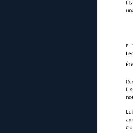
fil
une
Ps 
Le
Éte
Ren
Il 
nou
Lui
amo
d’