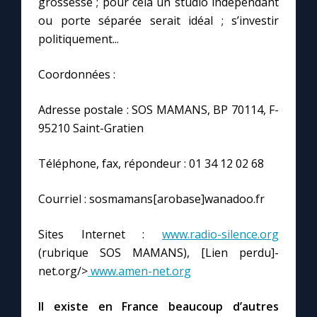
grossesse ; pour cela un studio indépendant
ou porte séparée serait idéal ; s’investir
politiquement...
Coordonnées :
Adresse postale : SOS MAMANS, BP 70114, F-
95210 Saint-Gratien
Téléphone, fax, répondeur : 01 34 12 02 68
Courriel : sosmamans[arobase]wanadoo.fr
Sites Internet :
www.radio-silence.org
(rubrique SOS MAMANS), [Lien perdu]-
net.org/>
www.amen-net.org
Il existe en France beaucoup d’autres