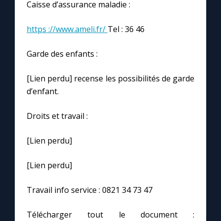
Chapelet pour le monde
Caisse d’assurance maladie :
https ://www.ameli.fr/
Tel : 36 46
Contact
Garde des enfants :
Faire un don
[Lien perdu] recense les possibilités de garde
Marie de Nazareth
d’enfant.
Droits et travail :
[Lien perdu]
[Lien perdu]
Travail info service : 0821 34 73 47
Télécharger tout le document :