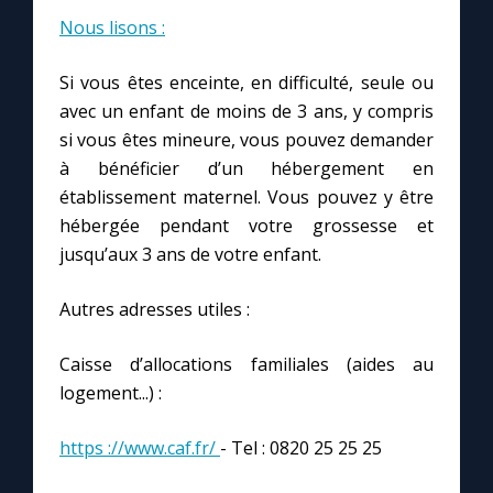
Nous lisons :
Marie qui défait les nœuds
Si vous êtes enceinte, en difficulté, seule ou
avec un enfant de moins de 3 ans, y compris
Me consacrer à Jésus par Marie
si vous êtes mineure, vous pouvez demander
à bénéficier d’un hébergement en
Mes intentions de prière
établissement maternel. Vous pouvez y être
hébergée pendant votre grossesse et
Une Minute avec Marie
jusqu’aux 3 ans de votre enfant.
Autres adresses utiles :
Une neuvaine
Caisse d’allocations familiales (aides au
◼︎
À la une
logement...) :
1000 Raisons de Croire
https ://www.caf.fr/
- Tel : 0820 25 25 25