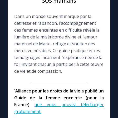
SOS mamans
Le compte Tiktok
Dans un monde souvent marqué par la
détresse et l’abandon, l’accompagnement
Le magazine
des femmes enceintes en difficulté révèle la
lumière de la miséricorde divine et l’amour
Le site internet
maternel de Marie, refuge et soutien des
mères vulnérables. Ce guide pratique et ces
témoignages incarnent l’espérance née de la
Questions-réponses
foi, invitant chacun à participer à cette œuvre
de vie et de compassion.
◼︎
Prier au quotidien
Avec Thérèse de Lisieux
'Alliance pour les droits de la vie a publié un
Guide de la femme enceinte (pour la
L'Évangile chaque jour
France)
que vous pouvez télécharger
gratuitement.
Les premiers samedis du mois