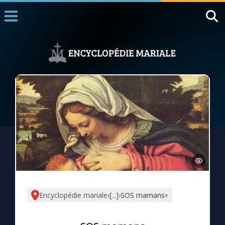
Accueil
La Messe
Aujourd'hui
Nous souten
◼︎
1000 Raisons de Croire
L'actualité de la semaine
La chaîne Youtube
La newsletter
Encyclopédie mariale
›
[...]
›
SOS mamans
▾
La vidéo de la semaine