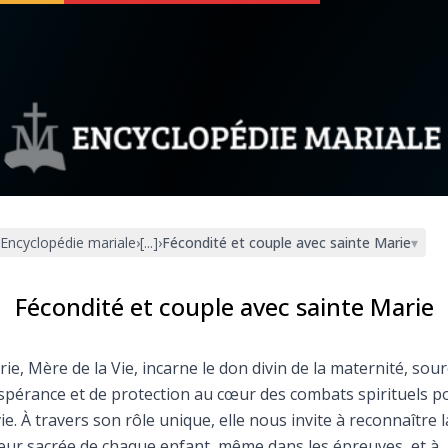
 soutenir
À propos
Facebook
Infos légales
Encyclopédie mariale
›
[...]
›
Fécondité et couple avec sainte Marie
▾
◼︎
À la une
sieux
1000 Raisons de Croire
Fécondité et couple avec sainte Marie
our
Chapelet pour le monde
ie, Mère de la Vie, incarne le don divin de la maternité, sou
spérance et de protection au cœur des combats spirituels p
dis
Contact
vie. À travers son rôle unique, elle nous invite à reconnaître l
eur sacrée de chaque enfant, même dans les épreuves, et à