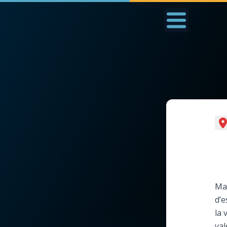
Accueil
La Messe
Aujourd'hui
Nous
◼︎
1000 Raisons de Croire
◼︎
Prier au quotidien
L'actualité de la
Avec Thérèse de Li
semaine
L'Évangile chaque j
Mar
La chaîne Youtube
d’e
Les premiers same
la 
La newsletter
du mois
val