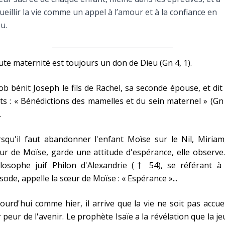
Faire un don
ueillir la vie comme un appel à l’amour et à la confiance en
u.
Marie de Nazareth
sus
te maternité est toujours un don de Dieu (Gn 4, 1).
ob bénit Joseph le fils de Rachel, sa seconde épouse, et dit
s : « Bénédictions des mamelles et du sein maternel » (Gn
.
squ'il faut abandonner l'enfant Moïse sur le Nil, Miriam
arie
r de Moïse, garde une attitude d'espérance, elle observe
ilosophe juif Philon d'Alexandrie († 54), se référant à 
sode, appelle la sœur de Moïse : « Espérance »...
ourd'hui comme hier, il arrive que la vie ne soit pas accuei
 peur de l'avenir. Le prophète Isaïe a la révélation que la j