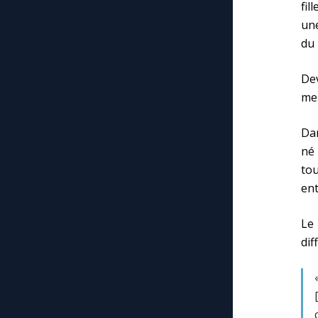
fil
une
du 
De
men
Da
né 
to
ent
Le
dif