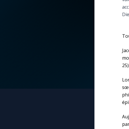
acc
La vidéo de la semaine
Marie qui défait les
Die
nœuds
Le compte Tiktok
Me consacrer à Jé
Tou
par Marie
Le magazine
Jac
Mes intentions de
mot
Le site internet
prière
25)
Questions-réponses
Lor
Une Minute avec M
sœu
ph
Une neuvaine
épi
Auj
par