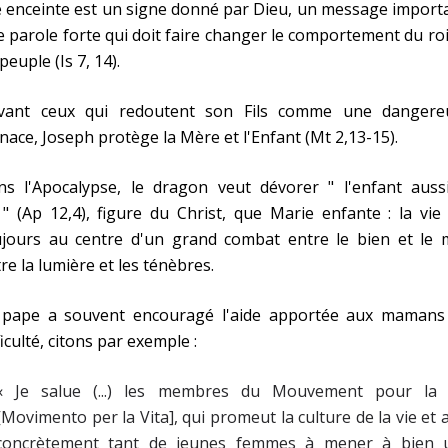
le enceinte est un signe donné par Dieu, un message import
 parole forte qui doit faire changer le comportement du roi
peuple (Is 7, 14).
vant ceux qui redoutent son Fils comme une dangere
ace, Joseph protège la Mère et l'Enfant (Mt 2,13-15).
ns l'Apocalypse, le dragon veut dévorer " l'enfant aussi
" (Ap 12,4), figure du Christ, que Marie enfante : la vie
ujours au centre d'un grand combat entre le bien et le m
re la lumière et les ténèbres.
 pape a souvent encouragé l'aide apportée aux mamans
ficulté, citons par exemple :
« Je salue (...) les membres du Mouvement pour la 
[Movimento per la Vita], qui promeut la culture de la vie et 
concrètement tant de jeunes femmes à mener à bien 