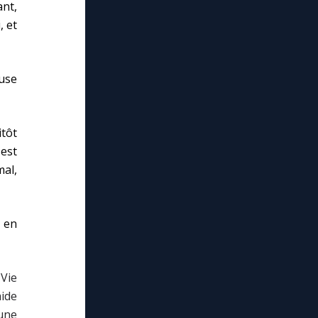
ant,
, et
use
tôt
 est
al,
 en
Vie
aide
une