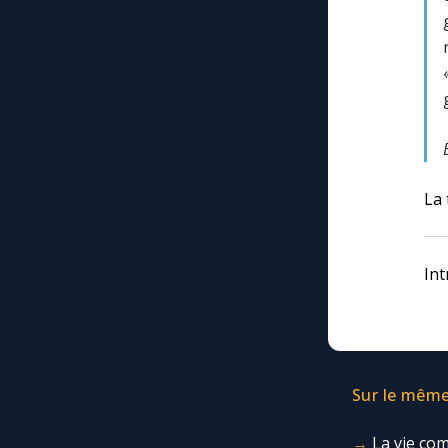
La 
Int
Sur le même 
La vie co