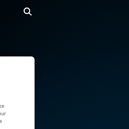
Rechercher
rce
our
a