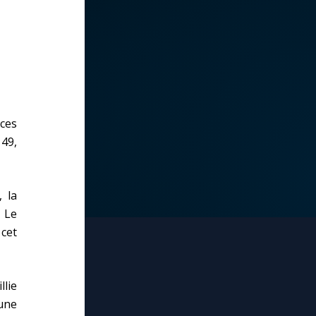
 ces
 49,
, la
. Le
cet
llie
eune