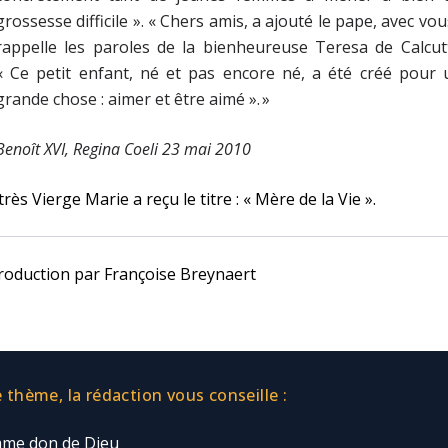
grossesse difficile ». « Chers amis, a ajouté le pape, avec vou
rappelle les paroles de la bienheureuse Teresa de Calcut
« Ce petit enfant, né et pas encore né, a été créé pour 
grande chose : aimer et être aimé ». »
Benoît XVI, Regina Coeli 23 mai 2010
très Vierge Marie a reçu le titre : « Mère de la Vie ».
roduction par Françoise Breynaert
thème, la rédaction vous conseille :
mme don de Dieu