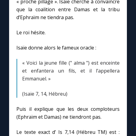
« proche pillage ». Isaïe cherche à convaincre
Chapelet pour le monde
que la coalition entre Damas et la tribu
d’Ephraïm ne tiendra pas.
Contact
Le roi hésite.
Faire un don
Isaïe donne alors le fameux oracle :
Marie de Nazareth
« Voici la jeune fille (" alma ") est enceinte
et enfantera un fils, et il l’appellera
Emmanuel. »
(Isaïe 7, 14, Hébreu)
Puis il explique que les deux comploteurs
(Ephraïm et Damas) ne tiendront pas.
Le texte exact d’ Is 7,14 (Hébreu TM) est :