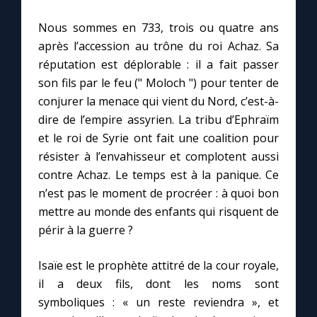
Nous sommes en 733, trois ou quatre ans
Marie qui défait les nœuds
après l’accession au trône du roi Achaz. Sa
réputation est déplorable : il a fait passer
Me consacrer à Jésus par Marie
son fils par le feu (" Moloch ") pour tenter de
conjurer la menace qui vient du Nord, c’est-à-
dire de l’empire assyrien. La tribu d’Ephraïm
Mes intentions de prière
et le roi de Syrie ont fait une coalition pour
résister à l’envahisseur et complotent aussi
Une Minute avec Marie
contre Achaz. Le temps est à la panique. Ce
n’est pas le moment de procréer : à quoi bon
Une neuvaine
mettre au monde des enfants qui risquent de
périr à la guerre ?
◼︎
À la une
Isaïe est le prophète attitré de la cour royale,
1000 Raisons de Croire
il a deux fils, dont les noms sont
symboliques : « un reste reviendra », et