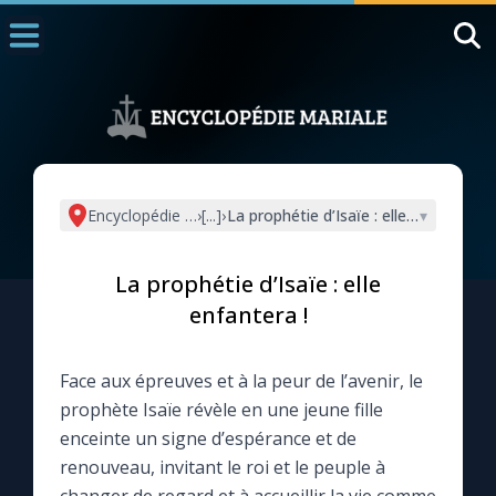
Accueil
La Messe
Aujourd'hui
Nous souten
Encyclopédie mariale
›
[...]
›
La prophétie d’Isaïe : elle enfantera !
▾
◼︎
1000 Raisons de Croire
La prophétie d’Isaïe : elle
L'actualité de la semaine
enfantera !
La chaîne Youtube
Face aux épreuves et à la peur de l’avenir, le
prophète Isaïe révèle en une jeune fille
La newsletter
enceinte un signe d’espérance et de
renouveau, invitant le roi et le peuple à
La vidéo de la semaine