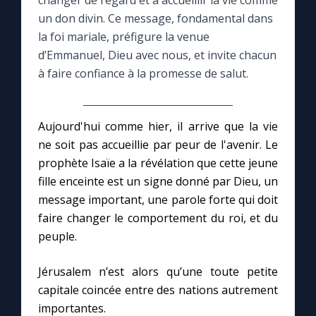
changer de regard et à accueillir la vie comme
un don divin. Ce message, fondamental dans
Le compte Tiktok
la foi mariale, préfigure la venue
d’Emmanuel, Dieu avec nous, et invite chacun
à faire confiance à la promesse de salut.
Le magazine
Le site internet
Aujourd'hui comme hier, il arrive que la vie
ne soit pas accueillie par peur de l'avenir. Le
Questions-réponses
prophète Isaïe a la révélation que cette jeune
fille enceinte est un signe donné par Dieu, un
message important, une parole forte qui doit
◼︎
Prier au quotidien
faire changer le comportement du roi, et du
Avec Thérèse de Lisieux
peuple.
Jérusalem n’est alors qu’une toute petite
L'Évangile chaque jour
capitale coincée entre des nations autrement
importantes.
Les premiers samedis du mois