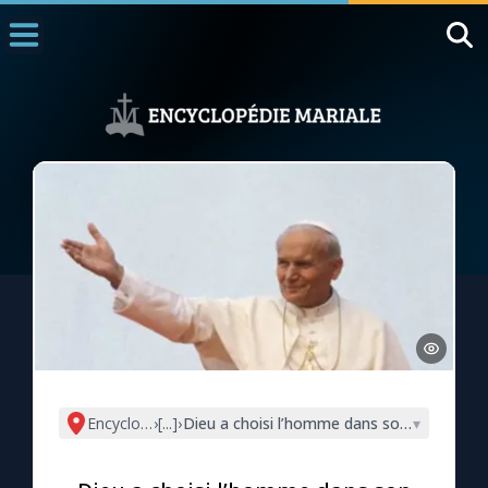
Accueil
La Messe
Aujourd'hui
Nous souten
◼︎
1000 Raisons de Croire
L'actualité de la semaine
La chaîne Youtube
La newsletter
Encyclopédie mariale
›
[...]
›
Dieu a choisi l’homme dans son Fils, et il a 
▾
La vidéo de la semaine