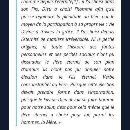
l’homme depuis l’éternité[1] : il l’a choisi dans
son Fils.
Dieu a choisi l’homme afin qu’il
Marie qui défait les nœuds
puisse rejoindre la plénitude du bien par le
moyen de la participation à sa propre vie : Vie
Divine à travers la grâce.
Il l’a choisi depuis
Me consacrer à Jésus par Marie
l’éternité de manière irréversible.
Ni le péché
originel, ni toute l’histoire des fautes
Mes intentions de prière
personnelles et des péchés sociaux n’ont pu
dissuader le Père éternel de son plan
Une Minute avec Marie
d’amour. Ils n’ont pas pu annuler notre
élection dans le Fils éternel, Verbe
Une neuvaine
consubstantiel au Père.
Puisque cette élection
devait prendre forme dans l’Incarnation,
puisque le Fils de Dieu devait se faire homme
◼︎
À la une
pour notre salut, c’est pour cela même que le
Père éternel a choisi pour lui, parmi les
1000 Raisons de Croire
hommes, la Mère. »