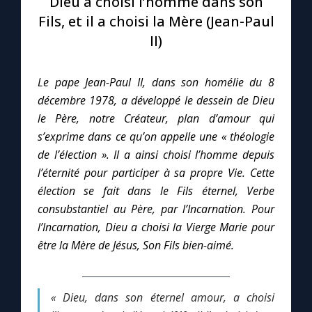
Dieu a choisi l’homme dans son
Fils, et il a choisi la Mère (Jean-Paul
Le compte Tiktok
II)
Le magazine
Le pape Jean-Paul II, dans son homélie du 8
décembre 1978, a développé le dessein de Dieu
Le site internet
le Père, notre Créateur, plan d’amour qui
s’exprime dans ce qu’on appelle une « théologie
Questions-réponses
de l’élection ». Il a ainsi choisi l’homme depuis
l’éternité pour participer à sa propre Vie. Cette
élection se fait dans le Fils éternel, Verbe
◼︎
Prier au quotidien
consubstantiel au Père, par l’Incarnation. Pour
l’Incarnation, Dieu a choisi la Vierge Marie pour
Avec Thérèse de Lisieux
être la Mère de Jésus, Son Fils bien-aimé.
L'Évangile chaque jour
« Dieu, dans son éternel amour, a choisi
Les premiers samedis du mois