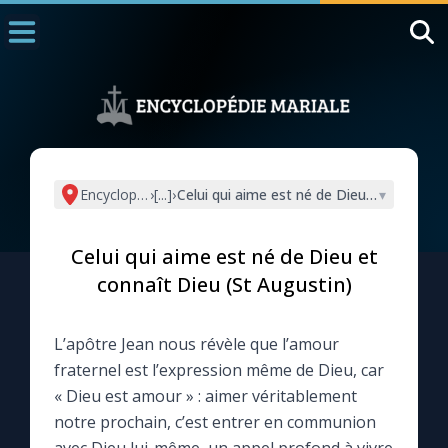
Accueil
La Messe
Aujourd'hui
Nous souten
Encyclopédie mariale
›
[...]
›
Celui qui aime est né de Dieu et connaît 
▾
◼︎
1000 Raisons de Croire
Celui qui aime est né de Dieu et
L'actualité de la semaine
connaît Dieu (St Augustin)
La chaîne Youtube
L’apôtre Jean nous révèle que l’amour
fraternel est l’expression même de Dieu, car
La newsletter
« Dieu est amour » : aimer véritablement
notre prochain, c’est entrer en communion
La vidéo de la semaine