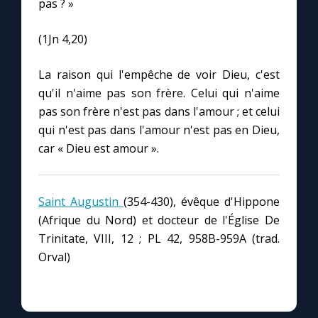
pas ? »
Chapelet pour le monde
(1Jn 4,20)
Contact
La raison qui l'empêche de voir Dieu, c'est
Faire un don
qu'il n'aime pas son frère. Celui qui n'aime
pas son frère n'est pas dans l'amour ; et celui
Marie de Nazareth
qui n'est pas dans l'amour n'est pas en Dieu,
car « Dieu est amour ».
Saint Augustin
(354-430), évêque d'Hippone
(Afrique du Nord) et docteur de l'Église De
Trinitate, VIII, 12 ; PL 42, 958B-959A (trad.
Orval)