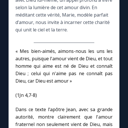
avec Dieu lui-même, un appel profond à vivre
selon la lumière de cet amour divin. En
Le compte Tiktok
méditant cette vérité, Marie, modèle parfait
d’amour, nous invite à incarner cette charité
qui unit le ciel et la terre.
Le magazine
Le site internet
« Mes bien-aimés, aimons-nous les uns les
autres, puisque l'amour vient de Dieu, et tout
Questions-réponses
homme qui aime est né de Dieu et connaît
Dieu ; celui qui n'aime pas ne connaît pas
Dieu, car Dieu est amour »
◼︎
Prier au quotidien
Avec Thérèse de Lisieux
(1Jn 4,7-8)
Dans ce texte l’apôtre Jean, avec sa grande
L'Évangile chaque jour
autorité, montre clairement que l'amour
fraternel non seulement vient de Dieu, mais
Les premiers samedis du mois