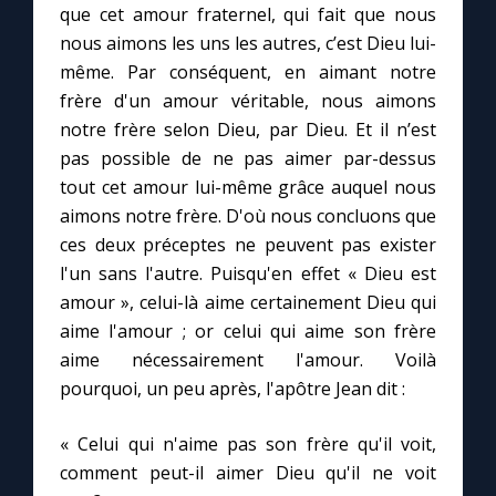
que cet amour fraternel, qui fait que nous
nous aimons les uns les autres, c’est Dieu lui-
Marie qui défait les nœuds
même. Par conséquent, en aimant notre
frère d'un amour véritable, nous aimons
Me consacrer à Jésus par Marie
notre frère selon Dieu, par Dieu. Et il n’est
pas possible de ne pas aimer par-dessus
tout cet amour lui-même grâce auquel nous
Mes intentions de prière
aimons notre frère. D'où nous concluons que
ces deux préceptes ne peuvent pas exister
Une Minute avec Marie
l'un sans l'autre. Puisqu'en effet « Dieu est
amour », celui-là aime certainement Dieu qui
Une neuvaine
aime l'amour ; or celui qui aime son frère
aime nécessairement l'amour. Voilà
pourquoi, un peu après, l'apôtre Jean dit :
◼︎
À la une
1000 Raisons de Croire
« Celui qui n'aime pas son frère qu'il voit,
comment peut-il aimer Dieu qu'il ne voit