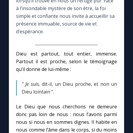
lorsqu’il trouve en nous un refuge pur. Face
à l’insondable mystère de son être, la foi
Le compte Tiktok
simple et confiante nous invite à accueillir sa
présence immuable, source de vie et
Le magazine
d’espérance.
Le site internet
Dieu est partout, tout entier, immense.
Partout il est proche, selon le témoignage
Questions-réponses
qu’il donne de lui-même :
" Je suis,
dit-il, un Dieu proche, et non un
◼︎
Prier au quotidien
Dieu lointain ".
Avec Thérèse de Lisieux
Le Dieu que nous cherchons ne demeure
donc pas loin de nous : nous l’avons parmi
L'Évangile chaque jour
nous si nous en sommes dignes. Il habite en
nous comme l’âme dans le corps, si du moins
Les premiers samedis du mois