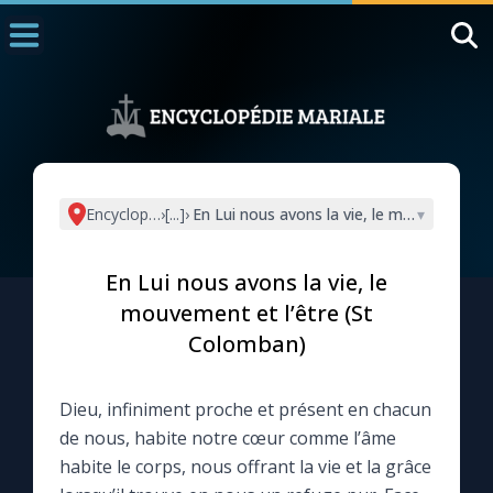
Accueil
La Messe
Aujourd'hui
Nous souten
Encyclopédie mariale
›
[...]
›
En Lui nous avons la vie, le mouvement et
▾
◼︎
1000 Raisons de Croire
En Lui nous avons la vie, le
L'actualité de la semaine
mouvement et l’être (St
Colomban)
La chaîne Youtube
Dieu, infiniment proche et présent en chacun
La newsletter
de nous, habite notre cœur comme l’âme
habite le corps, nous offrant la vie et la grâce
La vidéo de la semaine