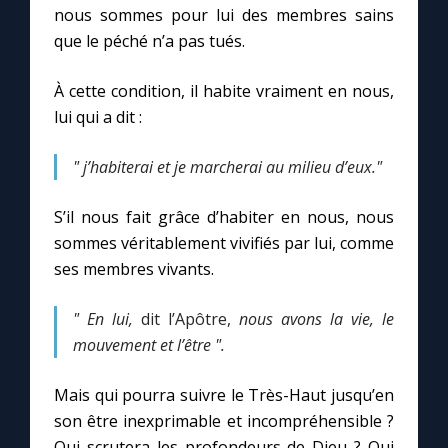
nous sommes pour lui des membres sains
que le péché n’a pas tués.
Marie qui défait les nœuds
À cette condition, il habite vraiment en nous,
Me consacrer à Jésus par Marie
lui qui a dit :
" j’habiterai et je marcherai au milieu d’eux."
Mes intentions de prière
S’il nous fait grâce d’habiter en nous, nous
Une Minute avec Marie
sommes véritablement vivifiés par lui, comme
ses membres vivants.
Une neuvaine
" En lui,
dit l’Apôtre,
nous avons la vie, le
mouvement et l’être ".
◼︎
À la une
Mais qui pourra suivre le Très-Haut jusqu’en
1000 Raisons de Croire
son être inexprimable et incompréhensible ?
Qui scrutera les profondeurs de Dieu ? Qui