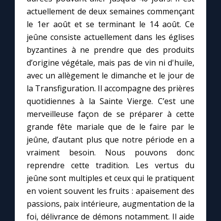
actuellement de deux semaines commençant
le 1er août et se terminant le 14 août. Ce
Marie qui défait les nœuds
jeûne consiste actuellement dans les églises
byzantines à ne prendre que des produits
Me consacrer à Jésus par Marie
d’origine végétale, mais pas de vin ni d'huile,
avec un allègement le dimanche et le jour de
Mes intentions de prière
la Transfiguration. Il accompagne des prières
quotidiennes à la Sainte Vierge. C’est une
Une Minute avec Marie
merveilleuse façon de se préparer à cette
grande fête mariale que de le faire par le
jeûne, d’autant plus que notre période en a
Une neuvaine
vraiment besoin. Nous pouvons donc
reprendre cette tradition. Les vertus du
◼︎
À la une
jeûne sont multiples et ceux qui le pratiquent
en voient souvent les fruits : apaisement des
1000 Raisons de Croire
passions, paix intérieure, augmentation de la
foi, délivrance de démons notamment. Il aide