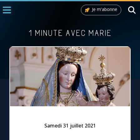
Je m'abonne
Accueil
La Messe
Aujourd'hui
Nous souten
◼︎
1000 Raisons de Croire
L'actualité de la semaine
La chaîne Youtube
La newsletter
Samedi 31 juillet 2021
La vidéo de la semaine