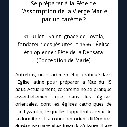
Se préparer à la Fête de
l’Assomption de la Vierge Marie
Le compte Tiktok
par un carême ?
Le magazine
31 juillet - Saint Ignace de Loyola,
fondateur des Jésuites, † 1556 - Église
Le site internet
éthiopienne : Fête de la Densata
(Conception de Marie)
Questions-réponses
Autrefois, un « carême » était pratiqué dans
l’Eglise latine pour préparer la fête du 15
◼︎
Prier au quotidien
août. Actuellement, ce carême ne se pratique
Avec Thérèse de Lisieux
essentiellement que dans les églises
orientales, dont les églises catholiques de
L'Évangile chaque jour
rite byzantin, lesquelles l’appellent carême de
la dormition. Il a connu en orient différentes
durées pouvant aller jusqu’à 40 jours. Il est
Les premiers samedis du mois