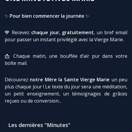
✨
Pour bien commencer la journée
✨
Marie qui défait les nœuds
💙 Recevez
chaque jour, gratuitement
, un bref email
Me consacrer à Jésus par Marie
pour passer un instant privilégié avec la Vierge Marie.
Mes intentions de prière
📩 Chaque matin, une bouffée d’air pur dans votre
boîte mail.
Une Minute avec Marie
Découvrez
notre Mère la Sainte Vierge Marie
un peu
Une neuvaine
plus chaque jour ! Le texte du jour sera une méditation,
un petit enseignement, un témoignages de grâces
reçues ou de conversion...
◼︎
À la une
1000 Raisons de Croire
Les dernières "Minutes"