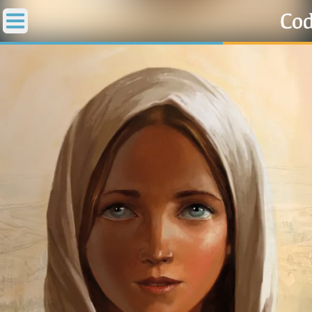
Accueil
La Messe
Aujourd'hui
Nous souten
◼︎
1000 Raisons de Croire
L'actualité de la semaine
La chaîne Youtube
La newsletter
La vidéo de la semaine