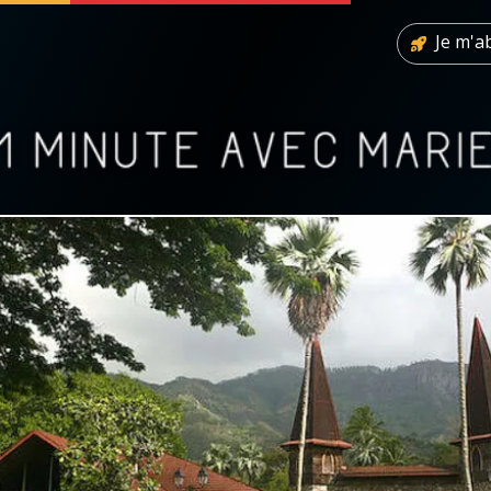
Je m'
 soutenir
À propos
Facebook
Infos légales
◼︎
À la une
sieux
1000 Raisons de Croire
our
Chapelet pour le monde
dis
Contact