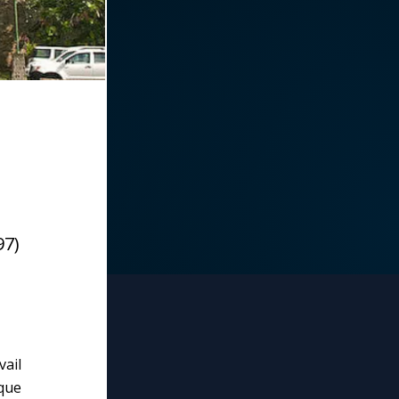
97)
ail
ique