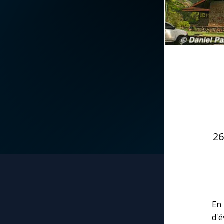
La vidéo de la semaine
Marie qui défait les
nœuds
Le compte Tiktok
Me consacrer à Jé
par Marie
Le magazine
Mes intentions de
Le site internet
prière
Questions-réponses
26
Une Minute avec M
Une neuvaine
En
d'é