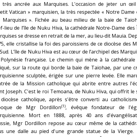
t très ancrée aux Marquises. L'occasion de jeter un œil
etit Vatican » marquisien, la très respectée « Notre Dame
s Marquises ». Fichée au beau milieu de la baie de Taioh
f-lieu de l’île de Nuku Hiva, la cathédrale Notre-Dame des 
quises se dresse en retrait de la mer, au lieu-dit Mauia. De
5, elle cristallise la foi des paroissiens de ce diocèse des 
Sud. L’île de Nuku Hiva est au cœur de l’archipel des Marqu
Polynésie française. Le chemin qui mène à la cathédrale 
iqué, sur la route qui borde la baie de Taiohae, par une c
quisienne sculptée, érigée sur une pierre levée. Elle ma
ntrée de la Mission catholique qui abrite entre autres l'é
nt Joseph. C'est le roi Temoana, de Nuku Hiva, qui offrit le 
diocèse catholique, après s'être converti au catholicism
(1)
époque de Mgr Dordillon
, évêque fondateur de l'égl
rquisienne. Mort en 1888, après 40 ans d'évangélisat
ussie, Mgr Dordillon repose au cœur même de la cathédra
us une dalle au pied d'une grande statue de la Vierge. 