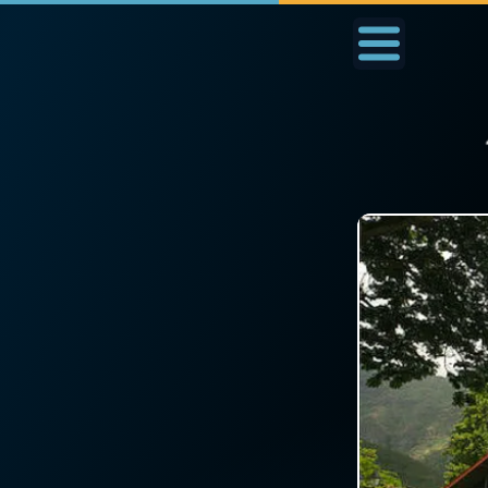
Accueil
La Messe
Aujourd'hui
Nous
◼︎
1000 Raisons de Croire
◼︎
Prier au quotidien
L'actualité de la
Avec Thérèse de Li
semaine
L'Évangile chaque j
La chaîne Youtube
Les premiers same
La newsletter
du mois