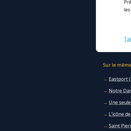
Prê
les
Tah
Sur le même 
Eastport (
Notre Dame
Une seule
L’icône d
Saint Pier