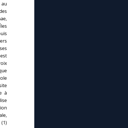
 au
 des
ae,
Îles
puis
Mers
ises
est
roix
rque
cole
site
e à
ise
ion
le,
(1)