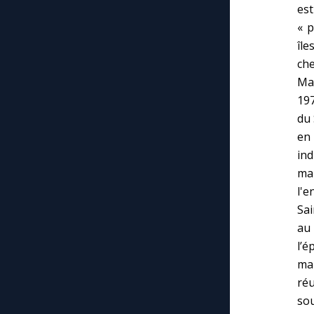
es
« p
île
che
Mar
197
du 
en 
ind
mar
l'e
Sai
au 
l’
ma
ré
so