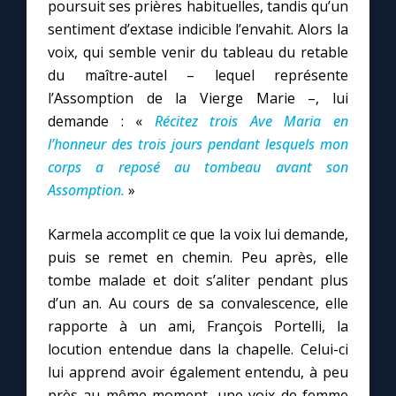
poursuit ses prières habituelles, tandis qu’un
sentiment d’extase indicible l’envahit. Alors la
C
voix, qui semble venir du tableau du retable
du maître-autel – lequel représente
l’Assomption de la Vierge Marie –, lui
demande : «
Récitez trois Ave Maria en
l’honneur des trois jours pendant lesquels mon
corps a reposé au tombeau avant son
Assomption.
»
Karmela accomplit ce que la voix lui demande,
puis se remet en chemin. Peu après, elle
tombe malade et doit s’aliter pendant plus
d’un an. Au cours de sa convalescence, elle
rapporte à un ami, François Portelli, la
locution entendue dans la chapelle. Celui-ci
lui apprend avoir également entendu, à peu
près au même moment, une voix de femme