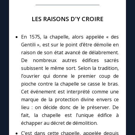
Marie qui défait les nœuds
LES RAISONS D'Y CROIRE
Me consacrer à Jésus par Marie
En 1575, la chapelle, alors appelée « des
Gentili », est sur le point d’être démolie en
Mes intentions de prière
raison de son état avancé de délabrement.
De nombreux autres édifices sacrés
subissent le même sort. Selon la tradition,
Une Minute avec Marie
l’ouvrier qui donne le premier coup de
pioche contre la chapelle se casse le bras.
Une neuvaine
Cet événement est interprété comme une
marque de la protection divine envers ce
lieu : on décide donc de le préserver. De
◼︎
À la une
fait, la chapelle est l’unique édifice à
1000 Raisons de Croire
échapper au décret de démolition.
C’est dans cette chapelle, appelée depuis