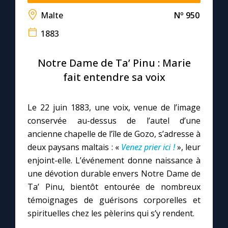
Malte
Nº 950
Le compte Tiktok
1883
Le magazine
Notre Dame de Ta’ Pinu : Marie
fait entendre sa voix
Le site internet
Le 22 juin 1883, une voix, venue de l’image
Questions-réponses
conservée au-dessus de l’autel d’une
ancienne chapelle de l’île de Gozo, s’adresse à
deux paysans maltais : «
Venez prier ici !
», leur
◼︎
Prier au quotidien
enjoint-elle. L’événement donne naissance à
Avec Thérèse de Lisieux
une dévotion durable envers Notre Dame de
Ta’ Pinu, bientôt entourée de nombreux
L'Évangile chaque jour
témoignages de guérisons corporelles et
spirituelles chez les pèlerins qui s’y rendent.
Les premiers samedis du mois