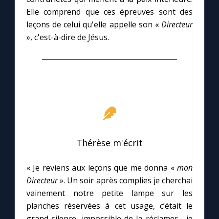
Elle comprend que ces épreuves sont des
leçons de celui qu'elle appelle son «
Directeur
Marie qui défait les nœuds
», c'est-à-dire de Jésus.
Me consacrer à Jésus par Marie
Mes intentions de prière
Une Minute avec Marie
Une neuvaine
Thérèse m'écrit
« Je reviens aux leçons que me donna «
mon
◼︎
À la une
Directeur
». Un soir après complies je cherchai
vainement notre petite lampe sur les
1000 Raisons de Croire
planches réservées à cet usage, c’était le
grand silence, impossible de la réclamer… je