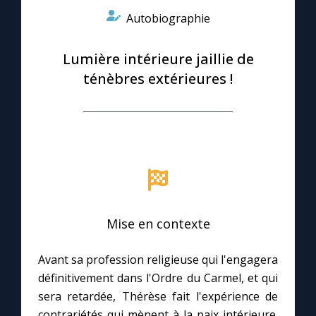
Autobiographie
Le compte Tiktok
Lumière intérieure jaillie de
Le magazine
ténèbres extérieures !
Le site internet
Questions-réponses
◼︎
Prier au quotidien
Mise en contexte
Avec Thérèse de Lisieux
Avant sa profession religieuse qui l'engagera
L'Évangile chaque jour
définitivement dans l'Ordre du Carmel, et qui
sera retardée, Thérèse fait l'expérience de
contrariétés qui mènent à la paix intérieure.
Les premiers samedis du mois