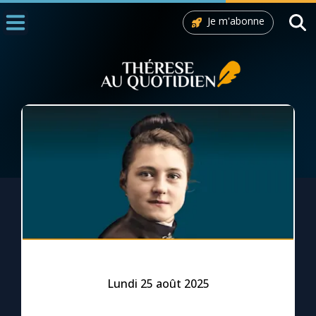
Je m'abonne
Accueil
La Messe
Aujourd'hui
Nous souten
◼︎
1000 Raisons de Croire
L'actualité de la semaine
La chaîne Youtube
La newsletter
Lundi 25 août 2025
La vidéo de la semaine