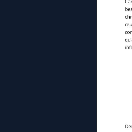
Ca
be
chr
œuv
co
qu’
inf
De