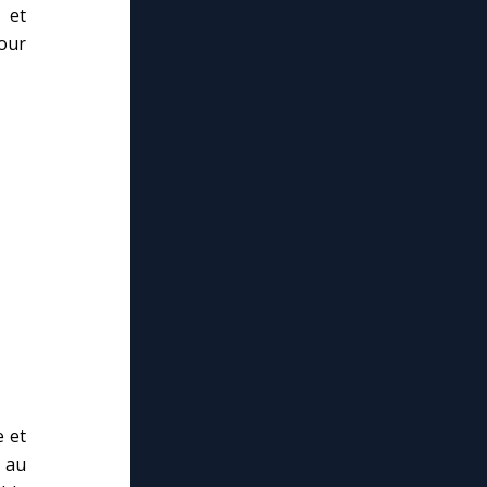
 et
pour
 et
 au