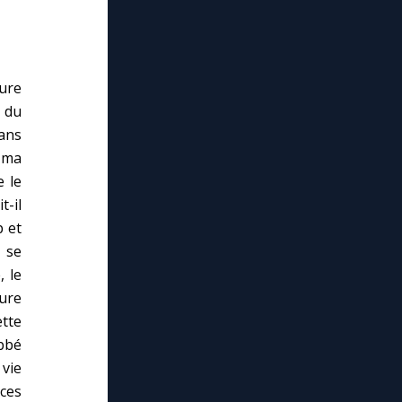
ure
t du
ans
e ma
e le
t-il
p et
 se
, le
ure
ette
bbé
 vie
âces