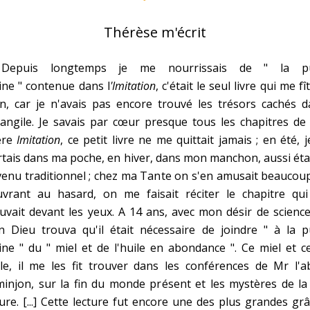
Thérèse m'écrit
Depuis longtemps je me nourrissais de " la p
ine " contenue dans l
'Imitation
, c'était le seul livre qui me fî
n, car je n'avais pas encore trouvé les trésors cachés d
vangile. Je savais par cœur presque tous les chapitres d
ère
Imitation
, ce petit livre ne me quittait jamais ; en été, j
tais dans ma poche, en hiver, dans mon manchon, aussi étai
enu traditionnel ; chez ma Tante on s'en amusait beaucou
ouvrant au hasard, on me faisait réciter le chapitre qui
uvait devant les yeux. A 14 ans, avec mon désir de science
n Dieu trouva qu'il était nécessaire de joindre " à la p
ine " du " miel et de l'huile en abondance ". Ce miel et c
le, il me les fit trouver dans les conférences de Mr l'a
injon, sur la fin du monde présent et les mystères de la
ure. [...] Cette lecture fut encore une des plus grandes gr