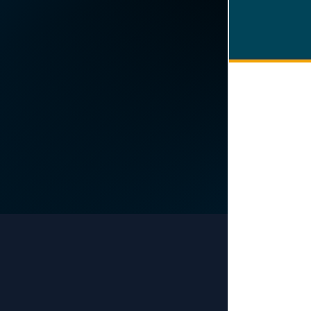
La vidéo de la semaine
Marie qui défait les
nœuds
Le compte Tiktok
Me consacrer à Jé
par Marie
Le magazine
Mes intentions de
Le site internet
prière
Questions-réponses
Une Minute avec M
Une neuvaine