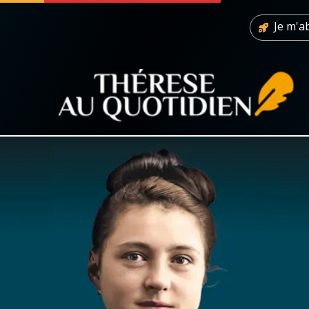
Je m'
 soutenir
À propos
Facebook
Infos légales
◼︎
À la une
sieux
1000 Raisons de Croire
our
Chapelet pour le monde
dis
Contact