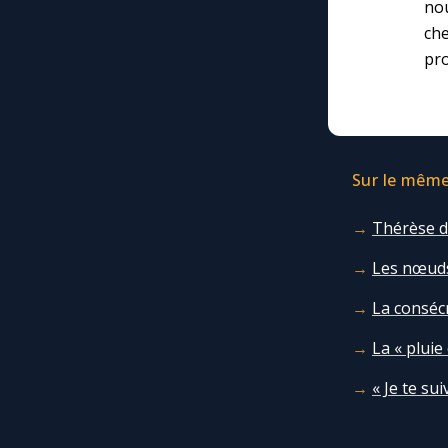
no
che
pro
Sur le même 
Thérèse de
Les nœuds 
La conséc
La « pluie
« Je te su