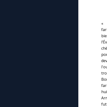
« 
far
bie
l’É
ch
por
dev
l'
tro
Bo
far
hui
Arm
fut