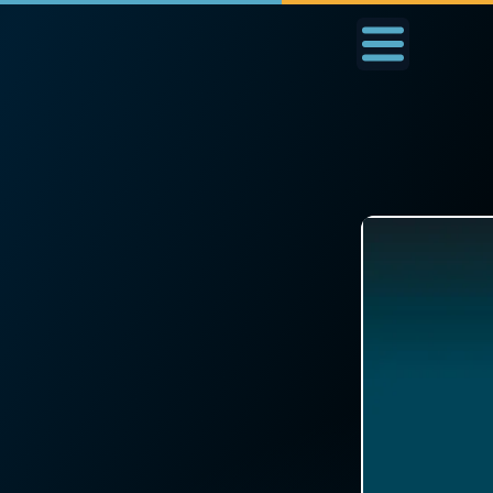
Accueil
La Messe
Aujourd'hui
Nous
◼︎
1000 Raisons de Croire
◼︎
Prier au quotidien
L'actualité de la
Avec Thérèse de Li
semaine
L'Évangile chaque j
La chaîne Youtube
Les premiers same
La newsletter
du mois