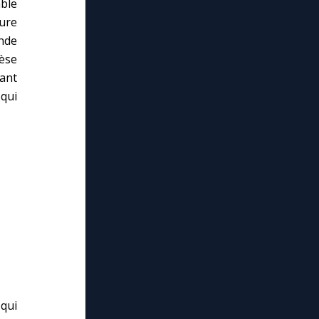
able
ure
nde
rèse
ant
 qui
qui