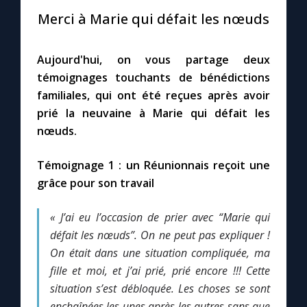
Merci à Marie qui défait les nœuds
Le compte Tiktok
Aujourd'hui, on vous partage deux
Le magazine
témoignages touchants de bénédictions
familiales, qui ont été reçues après avoir
Le site internet
prié la neuvaine à Marie qui défait les
nœuds.
Questions-réponses
Témoignage 1 : un Réunionnais reçoit une
grâce pour son travail
◼︎
Prier au quotidien
« J’ai eu l’occasion de prier avec “Marie qui
Avec Thérèse de Lisieux
défait les nœuds”. On ne peut pas expliquer !
On était dans une situation compliquée, ma
L'Évangile chaque jour
fille et moi, et j’ai prié, prié encore !!! Cette
situation s’est débloquée. Les choses se sont
Les premiers samedis du mois
enchaînées les unes après les autres sans que