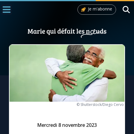
Je m'abonne
Accueil
La Messe
Aujourd'hui
Nous souten
◼︎
1000 Raisons de Croire
L'actualité de la semaine
La chaîne Youtube
© Shutterstock/Diego Cervo
La newsletter
Mercredi 8 novembre 2023
La vidéo de la semaine