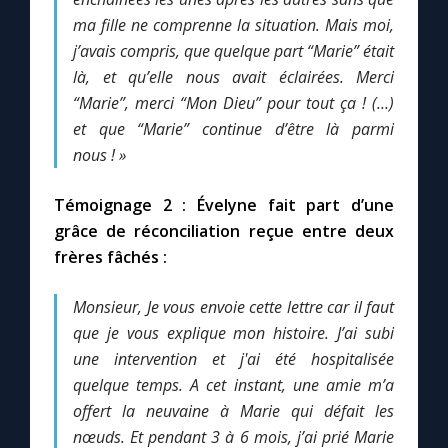
ma fille ne comprenne la situation. Mais moi,
j’avais compris, que quelque part “Marie” était
Marie qui défait les nœuds
là, et qu’elle nous avait éclairées. Merci
“Marie”, merci “Mon Dieu” pour tout ça ! (…)
Me consacrer à Jésus par Marie
et que “Marie” continue d’être là parmi
nous ! »
Mes intentions de prière
Témoignage 2 : Évelyne fait part d’une
Une Minute avec Marie
grâce de réconciliation reçue entre deux
frères fâchés :
Une neuvaine
Monsieur, Je vous envoie cette lettre car il faut
que je vous explique mon histoire. J’ai subi
◼︎
À la une
une intervention et j'ai été hospitalisée
quelque temps. A cet instant, une amie m’a
1000 Raisons de Croire
offert la neuvaine à Marie qui défait les
nœuds. Et pendant 3 à 6 mois, j’ai prié Marie