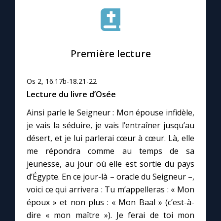
Le compte Tiktok
Première lecture
Le magazine
Le site internet
Os 2, 16.17b-18.21-22
Lecture du livre d’Osée
Questions-réponses
Ainsi parle le Seigneur : Mon épouse infidèle,
je vais la séduire, je vais l’entraîner jusqu’au
désert, et je lui parlerai cœur à cœur. Là, elle
◼︎
Prier au quotidien
me répondra comme au temps de sa
jeunesse, au jour où elle est sortie du pays
Avec Thérèse de Lisieux
d’Égypte. En ce jour-là – oracle du Seigneur –,
voici ce qui arrivera : Tu m’appelleras : « Mon
L'Évangile chaque jour
époux » et non plus : « Mon Baal » (c’est-à-
dire « mon maître »). Je ferai de toi mon
Les premiers samedis du mois