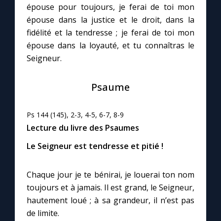
épouse pour toujours, je ferai de toi mon
épouse dans la justice et le droit, dans la
Marie qui défait les nœuds
fidélité et la tendresse ; je ferai de toi mon
épouse dans la loyauté, et tu connaîtras le
Me consacrer à Jésus par Marie
Seigneur.
Mes intentions de prière
Psaume
Une Minute avec Marie
Ps 144 (145), 2-3, 4-5, 6-7, 8-9
Lecture du livre des Psaumes
Une neuvaine
Le Seigneur est tendresse et pitié !
Chaque jour je te bénirai, je louerai ton nom
◼︎
À la une
toujours et à jamais. Il est grand, le Seigneur,
1000 Raisons de Croire
hautement loué ; à sa grandeur, il n’est pas
de limite.