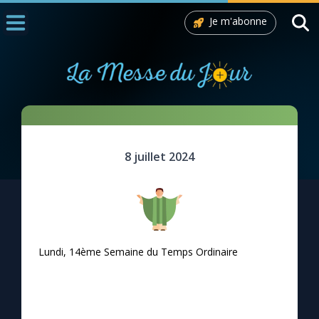
Je m'abonne
Accueil
La Messe
Aujourd'hui
Nous souten
Ta foi t'a sauvée !
8 juillet 2024
◼︎
1000 Raisons de Croire
L'actualité de la semaine
La chaîne Youtube
Lundi, 14ème Semaine du Temps Ordinaire
La newsletter
La vidéo de la semaine