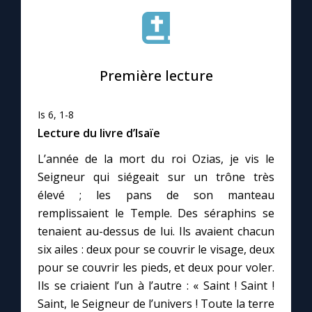
Le compte Tiktok
Première lecture
Le magazine
Le site internet
Is 6, 1-8
Lecture du livre d’Isaïe
Questions-réponses
L’année de la mort du roi Ozias, je vis le
Seigneur qui siégeait sur un trône très
élevé ; les pans de son manteau
◼︎
Prier au quotidien
remplissaient le Temple. Des séraphins se
tenaient au-dessus de lui. Ils avaient chacun
Avec Thérèse de Lisieux
six ailes : deux pour se couvrir le visage, deux
pour se couvrir les pieds, et deux pour voler.
L'Évangile chaque jour
Ils se criaient l’un à l’autre : « Saint ! Saint !
Saint, le Seigneur de l’univers ! Toute la terre
Les premiers samedis du mois