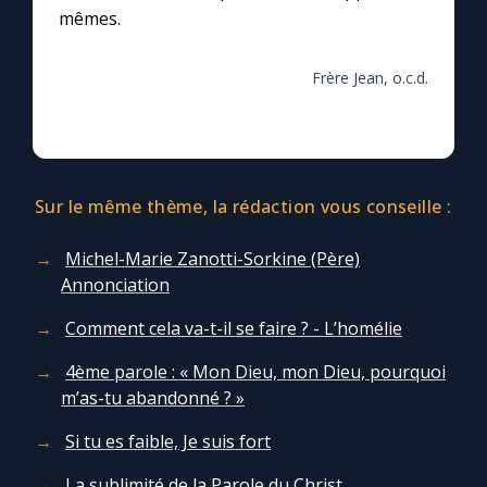
mêmes.
Frère Jean, o.c.d.
Sur le même thème, la rédaction vous conseille :
Michel-Marie Zanotti-Sorkine (Père)
Annonciation
Comment cela va-t-il se faire ? - L’homélie
4ème parole : « Mon Dieu, mon Dieu, pourquoi
m’as-tu abandonné ? »
Si tu es faible, Je suis fort
La sublimité de la Parole du Christ