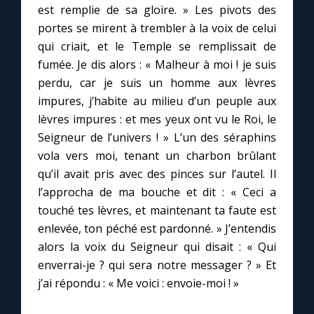
est remplie de sa gloire. » Les pivots des
portes se mirent à trembler à la voix de celui
Marie qui défait les nœuds
qui criait, et le Temple se remplissait de
fumée. Je dis alors : « Malheur à moi ! je suis
Me consacrer à Jésus par Marie
perdu, car je suis un homme aux lèvres
impures, j’habite au milieu d’un peuple aux
lèvres impures : et mes yeux ont vu le Roi, le
Mes intentions de prière
Seigneur de l’univers ! » L’un des séraphins
vola vers moi, tenant un charbon brûlant
Une Minute avec Marie
qu’il avait pris avec des pinces sur l’autel. Il
l’approcha de ma bouche et dit : « Ceci a
Une neuvaine
touché tes lèvres, et maintenant ta faute est
enlevée, ton péché est pardonné. » J’entendis
alors la voix du Seigneur qui disait : « Qui
◼︎
À la une
enverrai-je ? qui sera notre messager ? » Et
1000 Raisons de Croire
j’ai répondu : « Me voici : envoie-moi ! »