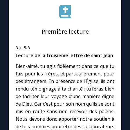
Le compte Tiktok
Première lecture
Le magazine
Le site internet
3 Jn 5-8
Lecture de la troisième lettre de saint Jean
Questions-réponses
Bien-aimé, tu agis fidèlement dans ce que tu
fais pour les frères, et particulièrement pour
des étrangers. En présence de l’Église, ils ont
◼︎
Prier au quotidien
rendu témoignage à ta charité ; tu feras bien
de faciliter leur voyage d’une manière digne
Avec Thérèse de Lisieux
de Dieu. Car c’est pour son nom qu’ils se sont
mis en route sans rien recevoir des païens.
L'Évangile chaque jour
Nous devons donc apporter notre soutien à
de tels hommes pour être des collaborateurs
Les premiers samedis du mois