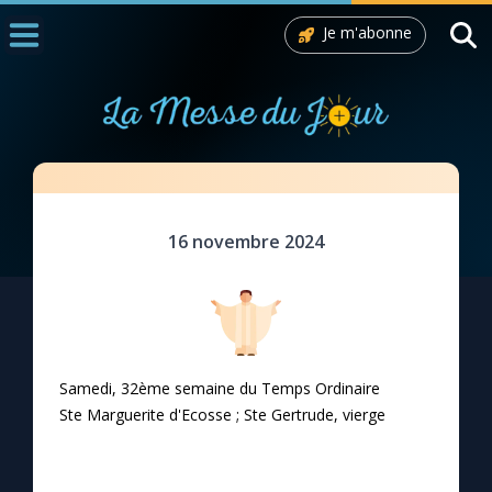
Je m'abonne
Accueil
La Messe
Aujourd'hui
Nous souten
La veuve insistante
16 novembre 2024
◼︎
1000 Raisons de Croire
L'actualité de la semaine
La chaîne Youtube
Samedi, 32ème semaine du Temps Ordinaire
Ste Marguerite d'Ecosse ; Ste Gertrude, vierge
La newsletter
La vidéo de la semaine