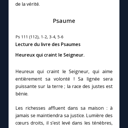
de la vérité.
Marie qui défait les nœuds
Psaume
Me consacrer à Jésus par Marie
Ps 111 (112), 1-2, 3-4, 5-6
Lecture du livre des Psaumes
Mes intentions de prière
Heureux qui craint le Seigneur.
Une Minute avec Marie
Heureux qui craint le Seigneur, qui aime
entièrement sa volonté ! Sa lignée sera
Une neuvaine
puissante sur la terre ; la race des justes est
bénie.
◼︎
À la une
Les richesses affluent dans sa maison : à
1000 Raisons de Croire
jamais se maintiendra sa justice. Lumière des
cœurs droits, il s’est levé dans les ténèbres,