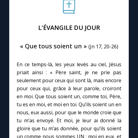
Le compte Tiktok
L'ÉVANGILE DU JOUR
Le magazine
« Que tous soient un »
(Jn 17, 20-26)
Le site internet
En ce temps-là, les yeux levés au ciel, Jésus
Questions-réponses
priait ainsi : « Père saint, je ne prie pas
seulement pour ceux qui sont là, mais encore
pour ceux qui, grâce à leur parole, croiront
◼︎
Prier au quotidien
en moi. Que tous soient un, comme toi, Père,
Avec Thérèse de Lisieux
tu es en moi, et moi en toi. Qu’ils soient un en
nous, eux aussi, pour que le monde croie que
L'Évangile chaque jour
tu m’as envoyé. Et moi, je leur ai donné la
gloire que tu m’as donnée, pour qu’ils soient
un comme nous sommes UN : moi en eux, et
Les premiers samedis du mois