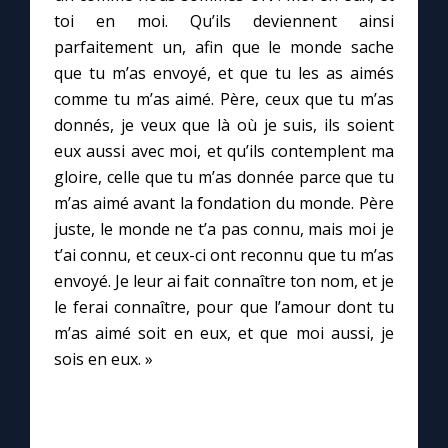
toi en moi. Qu’ils deviennent ainsi
parfaitement un, afin que le monde sache
Marie qui défait les nœuds
que tu m’as envoyé, et que tu les as aimés
comme tu m’as aimé. Père, ceux que tu m’as
Me consacrer à Jésus par Marie
donnés, je veux que là où je suis, ils soient
eux aussi avec moi, et qu’ils contemplent ma
Mes intentions de prière
gloire, celle que tu m’as donnée parce que tu
m’as aimé avant la fondation du monde. Père
Une Minute avec Marie
juste, le monde ne t’a pas connu, mais moi je
t’ai connu, et ceux-ci ont reconnu que tu m’as
envoyé. Je leur ai fait connaître ton nom, et je
Une neuvaine
le ferai connaître, pour que l’amour dont tu
m’as aimé soit en eux, et que moi aussi, je
◼︎
À la une
sois en eux. »
1000 Raisons de Croire