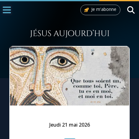
Je m'abonne
Accueil
La Messe
Aujourd'hui
Nous souten
◼︎
1000 Raisons de Croire
L'actualité de la semaine
La chaîne Youtube
La newsletter
Jeudi 21 mai 2026
La vidéo de la semaine