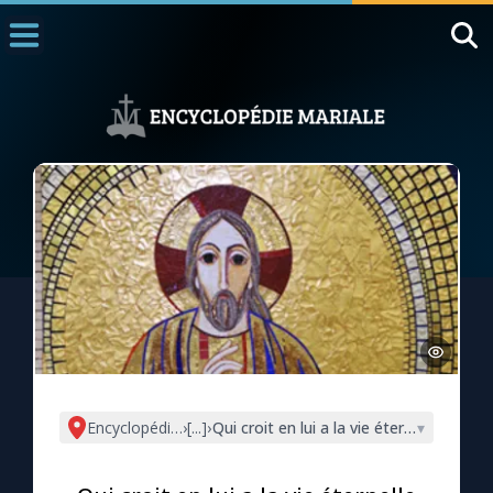
Accueil
La Messe
Aujourd'hui
Nous souten
◼︎
1000 Raisons de Croire
L'actualité de la semaine
La chaîne Youtube
La newsletter
Encyclopédie mariale
›
[...]
›
Qui croit en lui a la vie éternelle (Jn 3, 
▾
La vidéo de la semaine