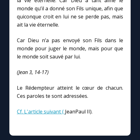
la vie éternelle. Car Dieu a tant aimé le
monde qu’il a donné son Fils unique, afin que
quiconque croit en lui ne se perde pas, mais
Marie qui défait les nœuds
ait la vie éternelle.
Me consacrer à Jésus par Marie
Car Dieu n’a pas envoyé son Fils dans le
monde pour juger le monde, mais pour que
Mes intentions de prière
le monde soit sauvé par lui.
Une Minute avec Marie
(Jean 3, 14-17)
Le Rédempteur atteint le cœur de chacun.
Une neuvaine
Ces paroles te sont adressées.
◼︎
À la une
Cf. L'article suivant (
JeanPaul II).
1000 Raisons de Croire