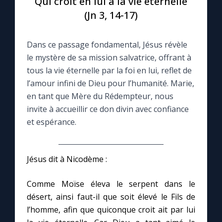
Qui croit en lui a la vie éternelle
(Jn 3, 14-17)
Le compte Tiktok
Dans ce passage fondamental, Jésus révèle
Le magazine
le mystère de sa mission salvatrice, offrant à
tous la vie éternelle par la foi en lui, reflet de
Le site internet
l’amour infini de Dieu pour l’humanité. Marie,
en tant que Mère du Rédempteur, nous
Questions-réponses
invite à accueillir ce don divin avec confiance
et espérance.
◼︎
Prier au quotidien
Jésus dit à Nicodème :
Avec Thérèse de Lisieux
Comme Moïse éleva le serpent dans le
L'Évangile chaque jour
désert, ainsi faut-il que soit élevé le Fils de
l’homme, afin que quiconque croit ait par lui
Les premiers samedis du mois