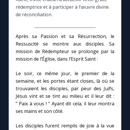
rédemptrice et à participer à l’œuvre divine
Le compte Tiktok
de réconciliation.
Le magazine
Après sa Passion et sa Résurrection, le
Ressuscité se montre aux disciples. Sa
Le site internet
mission de Rédempteur se prolonge par la
mission de l’Église, dans l’Esprit Saint :
Questions-réponses
Le soir, ce même jour, le premier de la
semaine, et les portes étant closes, là où se
◼︎
Prier au quotidien
trouvaient les disciples, par peur des Juifs,
Jésus vint et se tint au milieu et il leur dit :
Avec Thérèse de Lisieux
" Paix à vous ! " Ayant dit cela, il leur montra
ses mains et son côté.
L'Évangile chaque jour
Les disciples furent remplis de joie à la vue
Les premiers samedis du mois