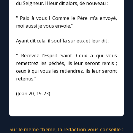
du Seigneur. Il leur dit alors, de nouveau :
Marie qui défait les nœuds
" Paix à vous ! Comme le Père m’a envoyé,
moi aussi je vous envoie."
Me consacrer à Jésus par Marie
Ayant dit cela, il souffla sur eux et leur dit :
Mes intentions de prière
" Recevez l’Esprit Saint. Ceux à qui vous
remettrez les péchés, ils leur seront remis ;
Une Minute avec Marie
ceux à qui vous les retiendrez, ils leur seront
retenus."
Une neuvaine
(Jean 20, 19-23)
◼︎
À la une
1000 Raisons de Croire
Sur le même thème, la rédaction vous conseille :