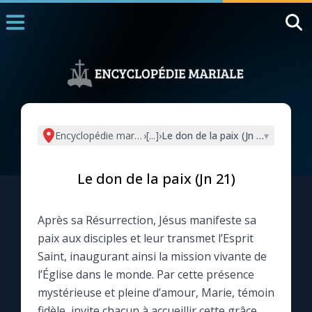
Accueil
La Messe
Aujourd'hui
Nous souten
Encyclopédie mariale
›
[...]
›
Le don de la paix (Jn 21)
▾
◼︎
1000 Raisons de Croire
Le don de la paix (Jn 21)
L'actualité de la semaine
Après sa Résurrection, Jésus manifeste sa
La chaîne Youtube
paix aux disciples et leur transmet l’Esprit
Saint, inaugurant ainsi la mission vivante de
La newsletter
l’Église dans le monde. Par cette présence
mystérieuse et pleine d’amour, Marie, témoin
La vidéo de la semaine
fidèle, invite chacun à accueillir cette grâce