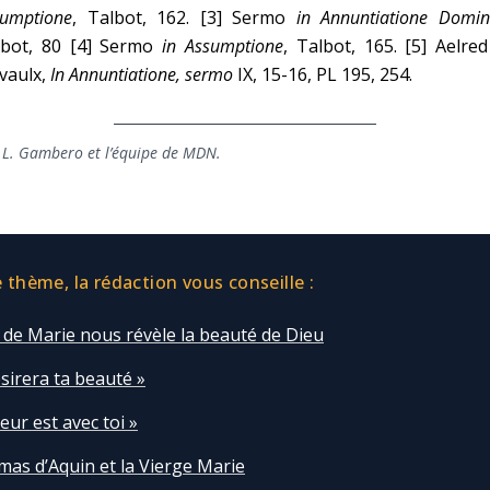
sumptione
, Talbot, 162. [3] Sermo
in Annuntiatione Domin
lbot, 80 [4] Sermo
in Assumptione
, Talbot, 165. [5] Aelre
vaulx,
In Annuntiatione, sermo
IX, 15-16, PL 195, 254.
 L. Gambero et l’équipe de MDN.
thème, la rédaction vous conseille :
 de Marie nous révèle la beauté de Dieu
ésirera ta beauté »
eur est avec toi »
mas d’Aquin et la Vierge Marie