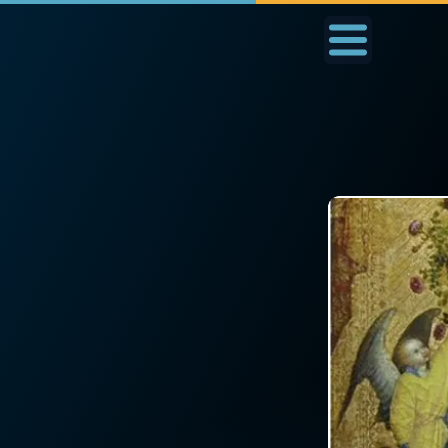
Accueil
La Messe
Aujourd'hui
Nous
◼︎
1000 Raisons de Croire
◼︎
Prier au quotidien
L'actualité de la
Avec Thérèse de Li
semaine
L'Évangile chaque j
La chaîne Youtube
Les premiers same
La newsletter
du mois