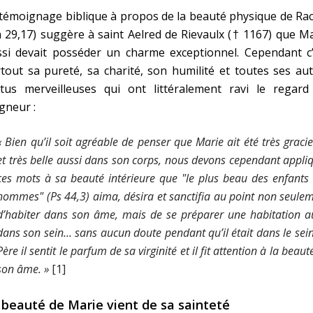
témoignage biblique à propos de la beauté physique de Ra
 29,17) suggère à saint Aelred de Rievaulx († 1167) que M
ssi devait posséder un charme exceptionnel. Cependant c’
tout sa pureté, sa charité, son humilité et toutes ses au
rtus merveilleuses qui ont littéralement ravi le regard
gneur :
« Bien qu’il soit agréable de penser que Marie ait été très graci
et très belle aussi dans son corps, nous devons cependant appli
ces mots à sa beauté intérieure que "
le plus beau des enfants
hommes
" (Ps 44,3) aima, désira et sanctifia au point non seule
d’habiter dans son âme, mais de se préparer une habitation a
dans son sein... sans aucun doute pendant qu’il était dans le sei
Père il sentit le parfum de sa virginité et il fit attention à la beaut
son âme. »
[1]
 beauté de Marie vient de sa sainteté