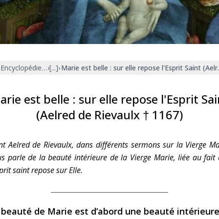
Faire un don
Marie de Nazareth
sus
Encyclopédie mariale
›
[...]
›
Marie est belle : sur elle repose l'Esprit Saint (Ae
rie est belle : sur elle repose l'Esprit Sa
(Aelred de Rievaulx † 1167)
arie
nt Aelred de Rievaulx, dans différents sermons sur la Vierge Ma
s parle de la beauté intérieure de la Vierge Marie, liée au fait
sprit saint repose sur Elle.
 beauté de Marie est d’abord une beauté intérieur