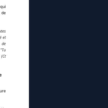
qui
 de
utes
é et
s de
 "
Tu
 (Ct
e
ure