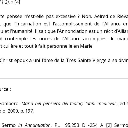
11,2). »
[4]
te pensée n’est-elle pas excessive ? Non. Aelred de Riev
t que l’Incarnation est l’accomplissement de l’Alliance e
u et l’humanité. Il sait que l’Annonciation est un récit d’Allia
 il contemple les noces de l’Alliance accomplies de mani
ticulière et tout à fait personnelle en Marie.
Christ époux a uni l’âme de la Très Sainte Vierge à sa divin
rce :
 Gambero.
Maria nel pensiero dei teologi latini medievali
, ed
lo, 2000, p. 197.
] Sermo
in Annuntiation
, PL 195,253 D -254 A [2] Ser