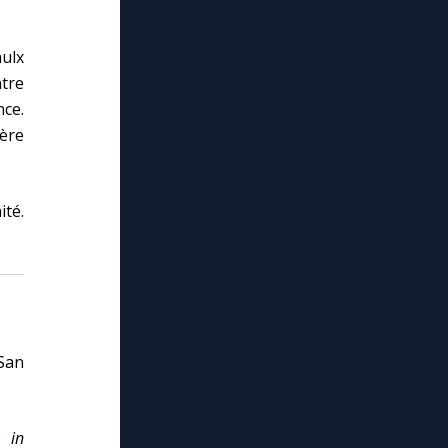
aulx
ntre
nce.
ère
ité.
 San
mo
in