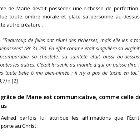
âme de Marie devait posséder une richesse de perfection 
clue toute ombre morale et place sa personne au-dessus
te autre créature :
« "
Beaucoup de filles ont réuni des richesses, mais elle les a to
dépassées
" (Pr 31,29). En effet comme était singulière sa virginit
incomparable sa chasteté, sa sainteté était aussi au-dessu
toutes les autres. C’était la seule au monde à qui on puisse dire :
es toute belle ô ma bien-aimée ; il n’y a pas de tache en toi.
"
4,7) »
[2]
 grâce de Marie est communicative, comme celle d
sus
Aelred parfois lui attribue les affirmations que l’Écrit
porte au Christ :