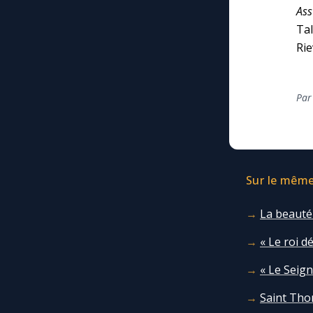
As
Ta
Rie
Par
Sur le même 
La beauté
« Le roi d
« Le Seign
Saint Tho