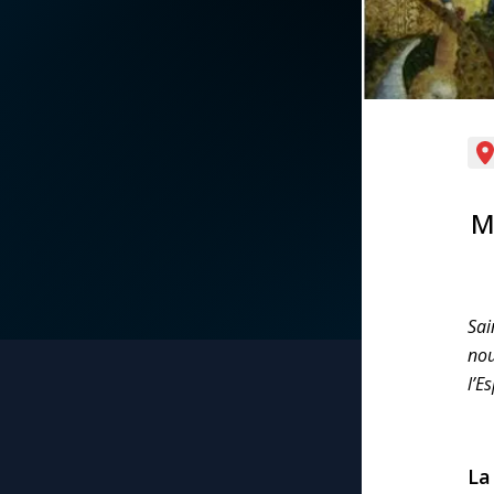
La vidéo de la semaine
Marie qui défait les
nœuds
Le compte Tiktok
Me consacrer à Jé
par Marie
Le magazine
Ma
Mes intentions de
Le site internet
prière
Questions-réponses
Une Minute avec M
Sai
nou
Une neuvaine
l’E
La