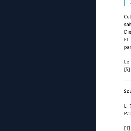
Cet
sai
Die
Et
par
Le 
[5]
Sou
L.
Pao
[1