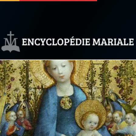
 soutenir
À propos
Facebook
Infos légales
◼︎
À la une
sieux
1000 Raisons de Croire
our
Chapelet pour le monde
dis
Contact