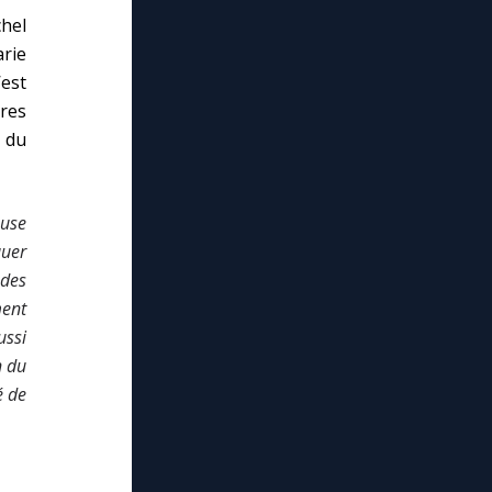
chel
arie
est
tres
 du
euse
quer
 des
ment
ussi
n du
é de