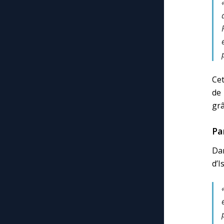
Cet
de
grâ
Pa
Dan
d’I