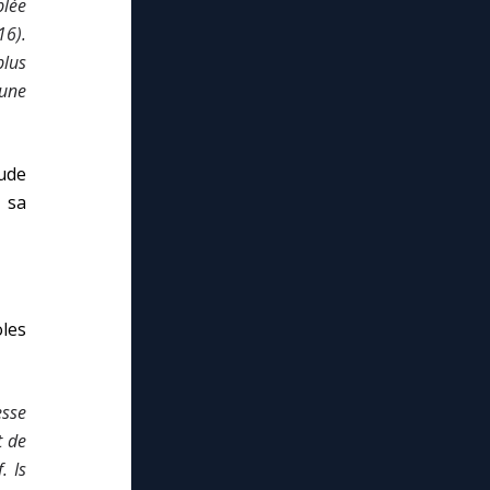
blée
16).
plus
 une
tude
 sa
les
esse
t de
. Is