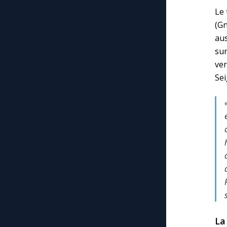
Le 
(Gn
au
sur
ve
Sei
La