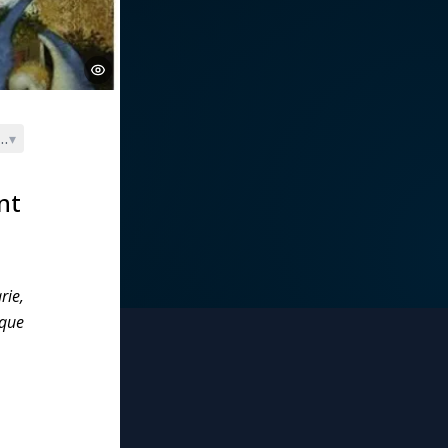
lred de Rievaulx † 1167)
▾
int
rie,
 que
e