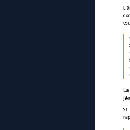
L’
ex
tou
La
Jé
St 
rap