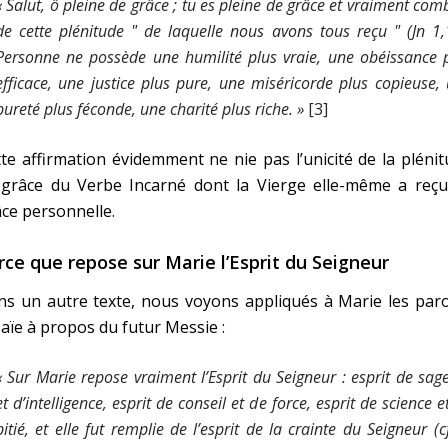
« Salut, ô pleine de grâce ; tu es pleine de grâce et vraiment com
de cette plénitude " de laquelle nous avons tous reçu " (Jn 1,
Personne ne possède une humilité plus vraie, une obéissance 
efficace, une justice plus pure, une miséricorde plus copieuse,
pureté plus féconde, une charité plus riche. »
[3]
te affirmation évidemment ne nie pas l’unicité de la pléni
 grâce du Verbe Incarné dont la Vierge elle-même a reçu
ce personnelle.
rce que repose sur Marie l’Esprit du Seigneur
s un autre texte, nous voyons appliqués à Marie les paro
saïe à propos du futur Messie :
« Sur Marie repose vraiment l’Esprit du Seigneur : esprit de sag
et d’intelligence, esprit de conseil et de force, esprit de science e
pitié, et elle fut remplie de l’esprit de la crainte du Seigneur (cf