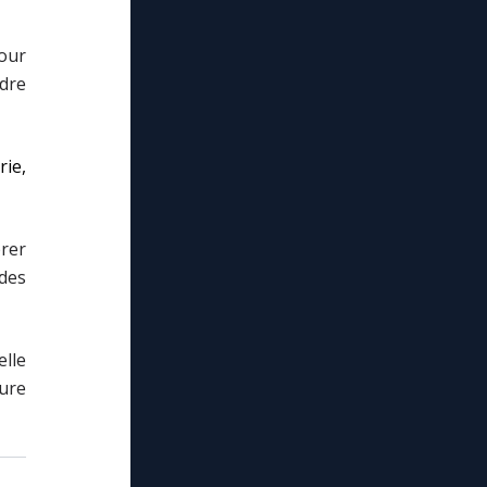
pour
dre
rie,
rer
 des
lle
eure