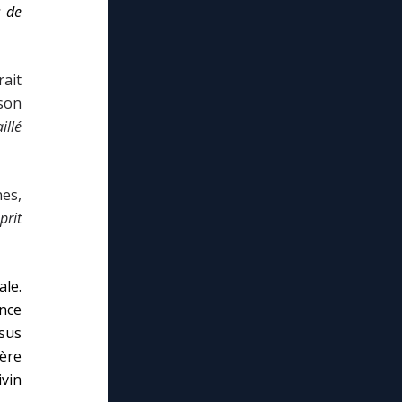
s de
rait
son
illé
nes,
sprit
le.
ance
ésus
ère
ivin