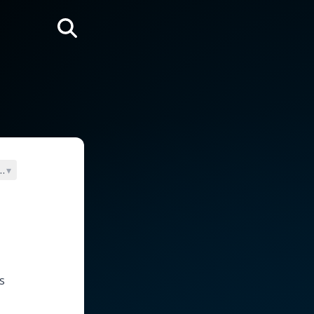
Rechercher
ien + 1072)
▾
s