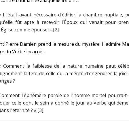
contre l'humanité à laquelle il s'unit :
« Il était avant nécessaire d'édifier la chambre nuptiale, 
qu'elle fût apte à recevoir l'Époux qui venait pour pren
l'Église comme épouse. » [2]
nt Pierre Damien prend la mesure du mystère. Il admire Ma
e du Verbe incarné :
« Comment la faiblesse de la nature humaine peut céléb
dignement la fête de celle qui a mérité d'engendrer la joie
anges ?
Comment l'éphémère parole de l'homme mortel pourra-t-e
louer celle dont le sein a donné le jour au Verbe qui dem
dans l'éternité ? » [3]