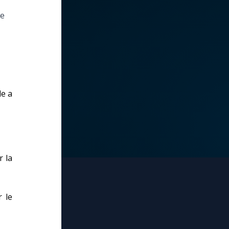
le
le a
r la
r le