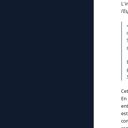
L'
l'E
Cet
En 
ent
est
com