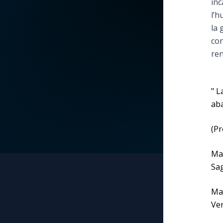
inc
l’h
La vidéo de la semaine
Marie qui défait les
la 
nœuds
con
Le compte Tiktok
ren
Me consacrer à Jé
par Marie
Le magazine
" L
Mes intentions de
Le site internet
aba
prière
(Pr
Questions-réponses
Une Minute avec M
Mar
Sag
Une neuvaine
Mar
Ver