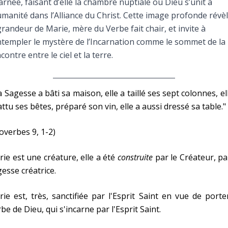
arnée, faisant d’elle la chambre nuptiale où Dieu s’unit à
Faire un don
umanité dans l’Alliance du Christ. Cette image profonde révè
grandeur de Marie, mère du Verbe fait chair, et invite à
Marie de Nazareth
templer le mystère de l’Incarnation comme le sommet de la
contre entre le ciel et la terre.
sus
a Sagesse a bâti sa maison, elle a taillé ses sept colonnes, el
ttu ses bêtes, préparé son vin, elle a aussi dressé sa table."
overbes 9, 1-2)
arie
ie est une créature, elle a été
construite
par le Créateur, pa
esse créatrice.
ie est, très, sanctifiée par l'Esprit Saint en vue de porte
be de Dieu, qui s'incarne par l'Esprit Saint.