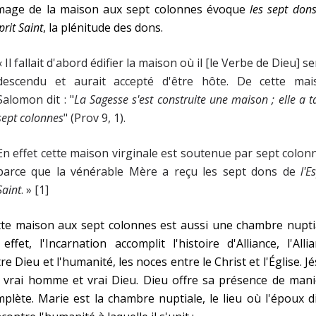
image de la maison aux sept colonnes évoque
les sept don
sprit Saint
, la plénitude des dons.
« Il fallait d'abord édifier la maison où il [le Verbe de Dieu] se
descendu et aurait accepté d'être hôte. De cette mai
Salomon dit : "
La Sagesse s'est construite une maison ; elle a ta
sept colonnes
" (Prov 9, 1).
En effet cette maison virginale est soutenue par sept colon
parce que la vénérable Mère a reçu les sept dons de
l'E
Saint
. » [1]
te maison aux sept colonnes est aussi une chambre nuptia
effet, l'Incarnation accomplit l'histoire d'Alliance, l'Alli
re Dieu et l'humanité, les noces entre le Christ et l'Église. J
 vrai homme et vrai Dieu. Dieu offre sa présence de mani
plète. Marie est la chambre nuptiale, le lieu où l'époux d