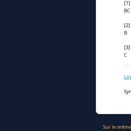
[1
BC
[2
B
[3
C
Lir
Syn
Sur le même 