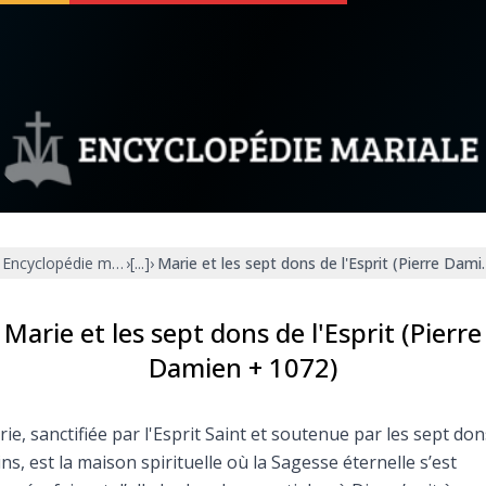
 soutenir
À propos
Facebook
Infos légales
Encyclopédie mariale
›
[...]
›
Marie et les sept dons de l'Esprit (Pierre Dam
◼︎
À la une
sieux
1000 Raisons de Croire
Marie et les sept dons de l'Esprit (Pierre
Damien + 1072)
our
Chapelet pour le monde
ie, sanctifiée par l'Esprit Saint et soutenue par les sept don
dis
Contact
ins, est la maison spirituelle où la Sagesse éternelle s’est