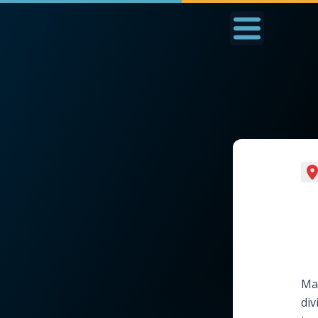
Accueil
La Messe
Aujourd'hui
Nous
◼︎
1000 Raisons de Croire
◼︎
Prier au quotidien
L'actualité de la
Avec Thérèse de Li
semaine
L'Évangile chaque j
La chaîne Youtube
Mar
Les premiers same
div
La newsletter
du mois