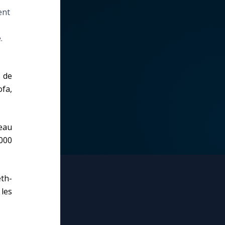
ent
.
s de
ofa,
eau
000
th-
 les