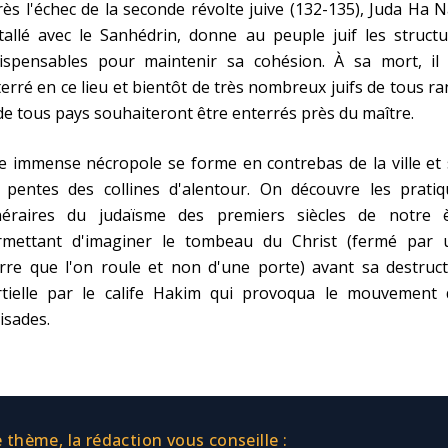
ès l'échec de la seconde révolte juive (132-135), Juda Ha N
tallé avec le Sanhédrin, donne au peuple juif les struct
dispensables pour maintenir sa cohésion. À sa mort, il 
erré en ce lieu et bientôt de très nombreux juifs de tous r
de tous pays souhaiteront être enterrés près du maître.
 immense nécropole se forme en contrebas de la ville et 
s pentes des collines d'alentour. On découvre les pratiq
néraires du judaïsme des premiers siècles de notre è
rmettant d'imaginer le tombeau du Christ (fermé par 
rre que l'on roule et non d'une porte) avant sa destruct
rtielle par le calife Hakim qui provoqua le mouvement 
isades.
thème, la rédaction vous conseille :