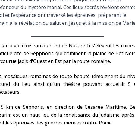
Faire un don
fondeur du mystère marial. Ces lieux sacrés révèlent comm
foi et l’espérance ont traversé les épreuves, préparant le
Marie de Nazareth
rain à la révélation du salut en Jésus et à la mission de Marie
sus
 km à vol d'oiseau au nord de Nazareth s'élèvent les ruine
ntique cité de Sépphoris qui dominent la plaine de Bet-Nét
courue jadis d'Ouest en Est par la route romaine.
s mosaïques romaines de toute beauté témoignent du niv
arie
lturel du lieu ainsi qu'un théâtre pouvant accueillir 5 
ctateurs.
15 km de Séphoris, en direction de Césarée Maritime, Be
arim est un haut lieu de la renaissance du judaïsme après
ribles épreuves des guerres menées contre Rome.