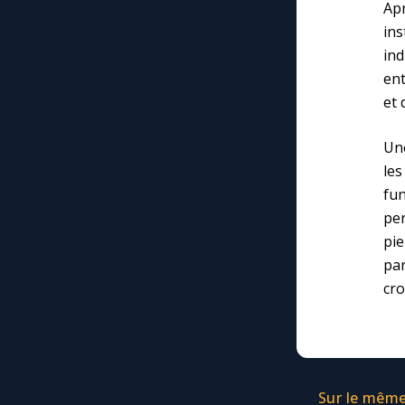
Apr
ins
in
ent
et 
Une
le
fu
pe
pie
pa
cro
Sur le même 