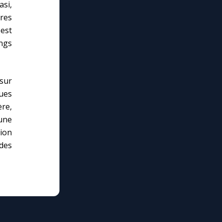
asi,
ures
est
angs
sur
ues
re,
une
ion
des