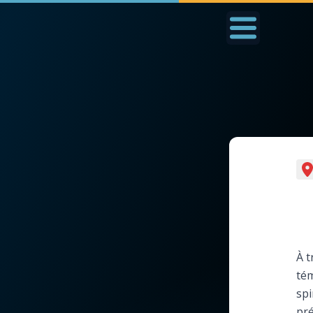
Accueil
La Messe
Aujourd'hui
Nous
◼︎
1000 Raisons de Croire
◼︎
Prier au quotidien
L'actualité de la
Avec Thérèse de Li
semaine
L'Évangile chaque j
À t
La chaîne Youtube
tém
Les premiers same
spi
La newsletter
du mois
pré