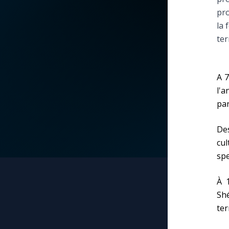
pro
La vidéo de la semaine
Marie qui défait les
la 
nœuds
ter
Le compte Tiktok
Me consacrer à Jé
par Marie
Le magazine
A 7
l'a
Mes intentions de
par
Le site internet
prière
De
Questions-réponses
Une Minute avec M
cu
spe
Une neuvaine
À 
Shé
ter