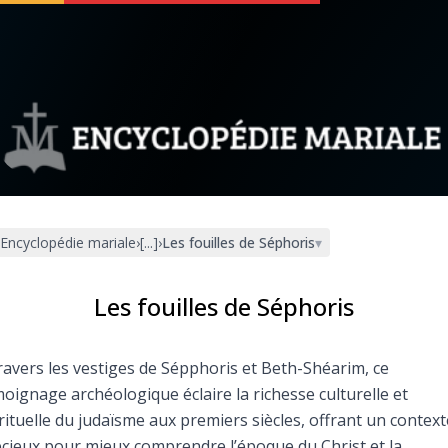
 soutenir
À propos
Facebook
Infos légales
Encyclopédie mariale
›
[...]
›
Les fouilles de Séphoris
▾
◼︎
À la une
sieux
1000 Raisons de Croire
Les fouilles de Séphoris
our
Chapelet pour le monde
ravers les vestiges de Sépphoris et Beth-Shéarim, ce
oignage archéologique éclaire la richesse culturelle et
dis
Contact
rituelle du judaïsme aux premiers siècles, offrant un context
cieux pour mieux comprendre l’époque du Christ et la