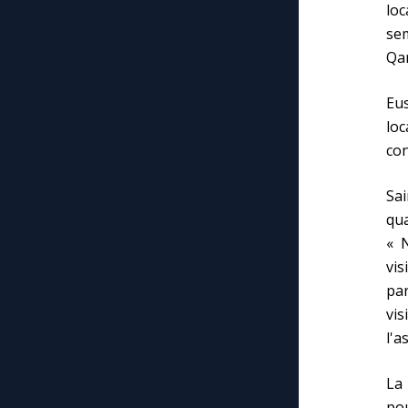
lo
sem
Qan
Eu
loc
con
Sa
qua
« 
vis
par
vi
l'a
La 
po