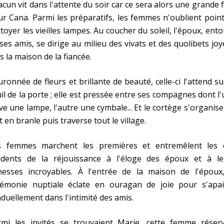
cun vit dans l'attente du soir car ce sera alors une grande 
r Cana. Parmi les préparatifs, les femmes n'oublient poin
toyer les vieilles lampes. Au coucher du soleil, l'époux, ent
ses amis, se dirige au milieu des vivats et des quolibets jo
s la maison de la fiancée.
ronnée de fleurs et brillante de beauté, celle-ci l'attend su
il de la porte ; elle est pressée entre ses compagnes dont l
ve une lampe, l'autre une cymbale... Et le cortège s'organise
 en branle puis traverse tout le village.
s femmes marchent les premières et entremêlent les c
ridents de la réjouissance à l'éloge des époux et à le
chesses incroyables. À l'entrée de la maison de l'époux,
rémonie nuptiale éclate en ouragan de joie pour s'apai
duellement dans l'intimité des amis.
rmi les invités se trouvaient Marie, cette femme réserv