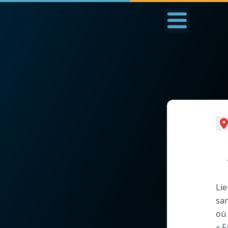
Accueil
La Messe
Aujourd'hui
Nous
◼︎
1000 Raisons de Croire
◼︎
Prier au quotidien
L'actualité de la
Avec Thérèse de Li
semaine
L'Évangile chaque j
Lie
La chaîne Youtube
san
Les premiers same
où 
La newsletter
du mois
« F