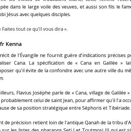
pée dans le large voile des veuves, et aussi son fils le fa
bi Jésus avec quelques disciples.
« Faites tout ce qu'Il vous dira ».
fr Kenna
récit de l'Évangile ne fournit guère d'indications précises 
aliser Cana. La spécification de « Cana en Galilée » lai
poser qu'il évite de la confondre avec une autre ville du 
m.
illeurs, Flavius Josèphe parle de « Cana, village de Galilée »
 probablement celui de saint Jean, pour affirmer qu'il l'a oc
ause de sa position stratégique entre Séphoris et Tibériade.
t de précision retient loin de l'antique Qanah de la tribu d'
é sur les listes des pharaons Seti I et Toutmosi III qui est s