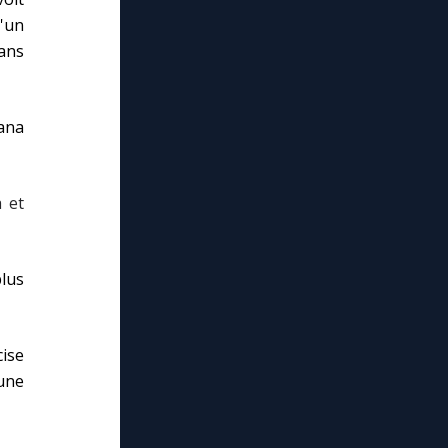
d'un
ans
Cana
 et
plus
cise
 une