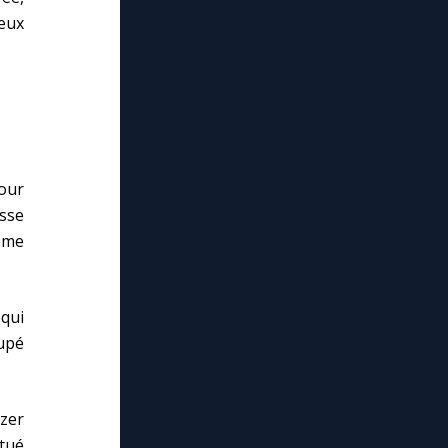
meux
pour
sse
même
 qui
cupé
Azer
itué