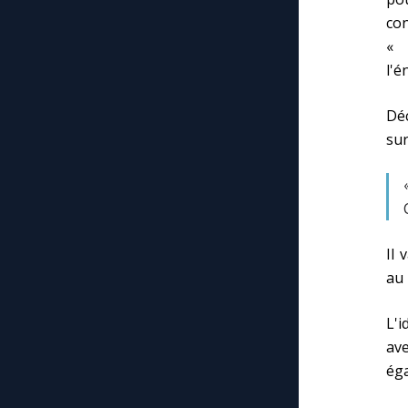
con
« 
l'é
Déc
sur
Il 
au 
L'i
ave
éga