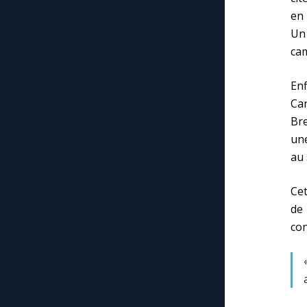
en 
Un
cam
Enf
Ca
Bre
une
au 
Cet
de
con