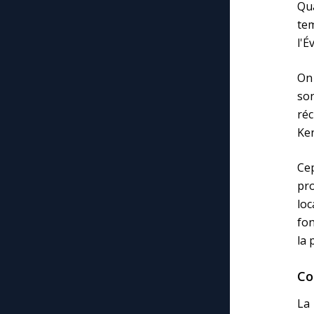
Qua
te
l'É
On 
so
réc
Ken
Ce
pr
loc
fon
la 
Co
La