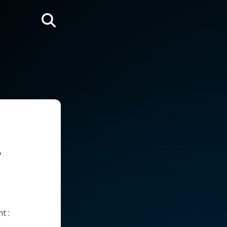
Rechercher
?
,
t :