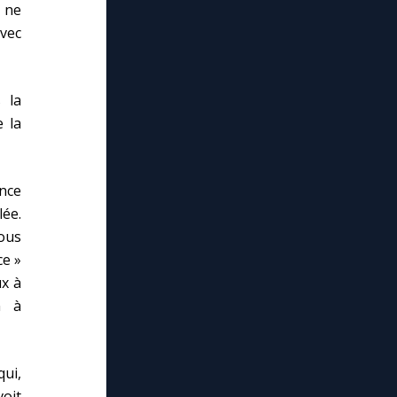
 ne
avec
 la
e la
nce
lée.
ous
ce »
ux à
n à
qui,
oit