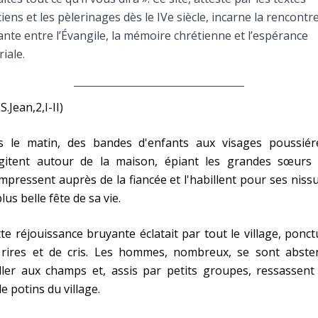
Faire un don
iens et les pèlerinages dès le IVe siècle, incarne la rencontr
ante entre l’Évangile, la mémoire chrétienne et l’espérance
Marie de Nazareth
iale.
sus
 S.Jean,2,I-II)
s le matin, des bandes d'enfants aux visages poussiér
agitent autour de la maison, épiant les grandes sœurs 
mpressent auprès de la fiancée et l'habillent pour ses nissu
arie
plus belle fête de sa vie.
te réjouissance bruyante éclatait par tout le village, ponc
 rires et de cris. Les hommes, nombreux, se sont abste
ller aux champs et, assis par petits groupes, ressassent
le potins du village.