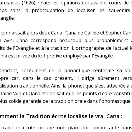
resmius (1626) relate les opinions qui avaient cours de 
mps sans la préoccupation de localiser les souvenirs
vangile.
connaissait alors deux Cana : Cana de Galilée et Sepher Can
n avis, Cana correspond beaucoup plus probablement 
its de l'Évangile et à la tradition. L'orthographe de l'actuel 
na est privée du kof préfixe employé par l'Évangile.
pendant, l'argument de la phonétique renferme sa val
opre car, dans le cas présent, il dirige sûrement vers
alisation traditionnelle. Ainsi la phonétique s'est attachée à
taine 'Ain-el-Qana et l'on sait que les points d'eaux constit
plus solide garantie de la tradition orale dans l'onomastique (
mment la Tradition écrite localise le vrai Cana :
 tradition écrite occupe une place fort importante dans