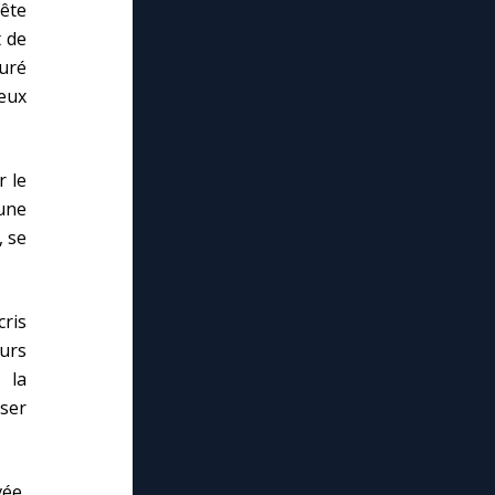
fête
t de
ouré
yeux
r le
'une
, se
ris
urs
 la
ser
ée,