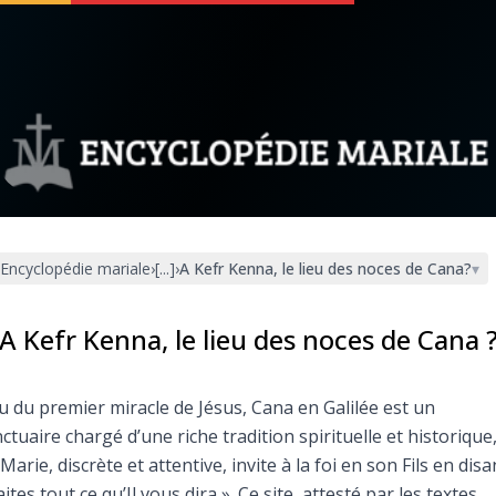
 soutenir
À propos
Facebook
Infos légales
Encyclopédie mariale
›
[...]
›
A Kefr Kenna, le lieu des noces de Cana?
▾
◼︎
À la une
sieux
1000 Raisons de Croire
A Kefr Kenna, le lieu des noces de Cana 
our
Chapelet pour le monde
u du premier miracle de Jésus, Cana en Galilée est un
ctuaire chargé d’une riche tradition spirituelle et historique
dis
Contact
Marie, discrète et attentive, invite à la foi en son Fils en disan
aites tout ce qu’Il vous dira ». Ce site, attesté par les textes