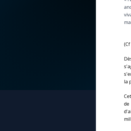
anc
La vidéo de la semaine
Marie qui défait les
viv
nœuds
mar
Le compte Tiktok
Me consacrer à Jé
par Marie
Le magazine
(Cf
Mes intentions de
Dè
Le site internet
prière
s'
s'e
Questions-réponses
Une Minute avec M
la 
Cet
Une neuvaine
de
d'a
mil