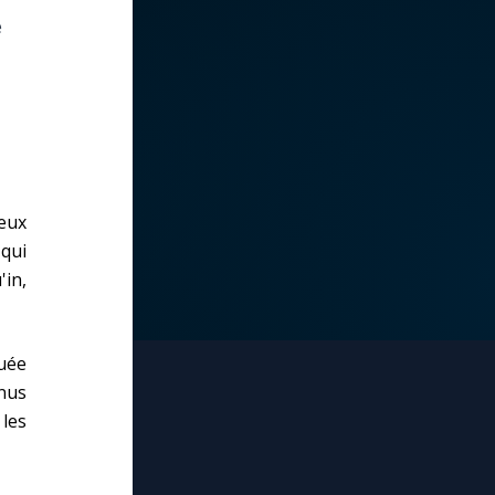
e
eux
qui
'in,
tuée
nus
 les