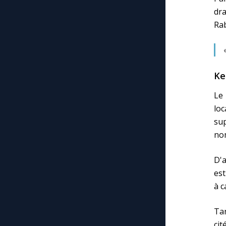
dra
Rab
Ke
Le 
loc
sup
no
D'a
est
à c
Tan
cit