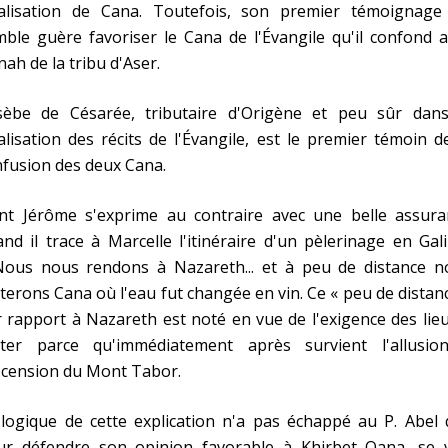
calisation de Cana. Toutefois, son premier témoignage
ble guère favoriser le Cana de l'Évangile qu'il confond 
ah de la tribu d'Aser.
sèbe de Césarée, tributaire d'Origène et peu sûr dans
alisation des récits de l'Évangile, est le premier témoin d
fusion des deux Cana.
int Jérôme s'exprime au contraire avec une belle assura
nd il trace à Marcelle l'itinéraire d'un pèlerinage en Gali
Nous nous rendons à Nazareth... et à peu de distance n
iterons Cana où l'eau fut changée en vin. Ce « peu de distan
 rapport à Nazareth est noté en vue de l'exigence des lie
siter parce qu'immédiatement après survient l'allusio
scension du Mont Tabor.
logique de cette explication n'a pas échappé au P. Abel 
ur défendre son opinion favorable à Khirbet Qana, se v