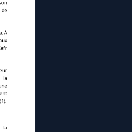
son
 de
a. À
aux
Kefr
eur
 la
 une
uent
1).
 la