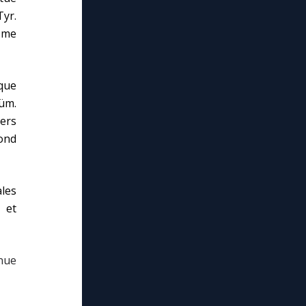
Tyr.
sme
 que
üm.
vers
pond
ales
 et
enue