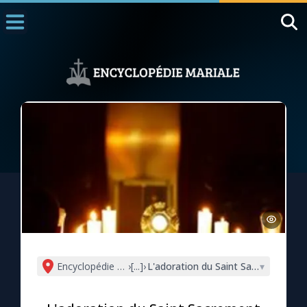
Accueil
La Messe
Aujourd'hui
Nous souten
◼︎
1000 Raisons de Croire
L'actualité de la semaine
La chaîne Youtube
La newsletter
Encyclopédie mariale
›
[...]
›
L'adoration du Saint Sacrement
▾
La vidéo de la semaine