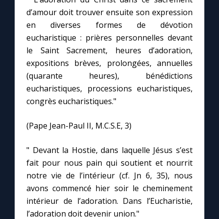
d’amour doit trouver ensuite son expression
en diverses formes de dévotion
Marie qui défait les nœuds
eucharistique : prières personnelles devant
le Saint Sacrement, heures d’adoration,
Me consacrer à Jésus par Marie
expositions brèves, prolongées, annuelles
(quarante heures), bénédictions
Mes intentions de prière
eucharistiques, processions eucharistiques,
congrès eucharistiques."
Une Minute avec Marie
(Pape Jean-Paul II, M.C.S.E, 3)
Une neuvaine
" Devant la Hostie, dans laquelle Jésus s’est
fait pour nous pain qui soutient et nourrit
◼︎
À la une
notre vie de l’intérieur (cf. Jn 6, 35), nous
avons commencé hier soir le cheminement
1000 Raisons de Croire
intérieur de l’adoration. Dans l’Eucharistie,
l’adoration doit devenir union."