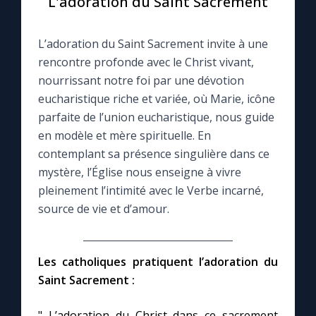
L'adoration du Saint Sacrement
Le compte Tiktok
L’adoration du Saint Sacrement invite à une
rencontre profonde avec le Christ vivant,
Le magazine
nourrissant notre foi par une dévotion
eucharistique riche et variée, où Marie, icône
Le site internet
parfaite de l’union eucharistique, nous guide
en modèle et mère spirituelle. En
contemplant sa présence singulière dans ce
Questions-réponses
mystère, l’Église nous enseigne à vivre
pleinement l’intimité avec le Verbe incarné,
◼︎
Prier au quotidien
source de vie et d’amour.
Avec Thérèse de Lisieux
Les catholiques pratiquent l’adoration du
L'Évangile chaque jour
Saint Sacrement :
Les premiers samedis du mois
" L’adoration du Christ dans ce sacrement