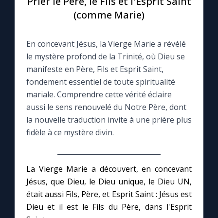
Prier le Père, le Fils et l'Esprit Saint
(comme Marie)
Le compte Tiktok
En concevant Jésus, la Vierge Marie a révélé
Le magazine
le mystère profond de la Trinité, où Dieu se
manifeste en Père, Fils et Esprit Saint,
Le site internet
fondement essentiel de toute spiritualité
mariale. Comprendre cette vérité éclaire
Questions-réponses
aussi le sens renouvelé du Notre Père, dont
la nouvelle traduction invite à une prière plus
fidèle à ce mystère divin.
◼︎
Prier au quotidien
Avec Thérèse de Lisieux
La Vierge Marie a découvert, en concevant
Jésus, que Dieu, le Dieu unique, le Dieu UN,
L'Évangile chaque jour
était aussi Fils, Père, et Esprit Saint : Jésus est
Dieu et il est le Fils du Père, dans l'Esprit
Les premiers samedis du mois