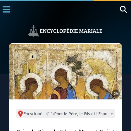
Accueil
La Messe
Aujourd'hui
Nous souten
◼︎
1000 Raisons de Croire
L'actualité de la semaine
La chaîne Youtube
La newsletter
Encyclopédie mariale
›
[...]
›
Prier le Père, le Fils et l'Esprit Saint (c
▾
La vidéo de la semaine