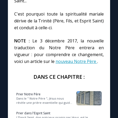
Saint...
C'est pourquoi toute la spiritualité mariale
Marie qui défait les nœuds
dérive de la Trinité (Père, Fils, et Esprit Saint)
et conduit à celle-ci.
Me consacrer à Jésus par Marie
NOTE :
Le 3 décembre 2017, la nouvelle
Mes intentions de prière
traduction du Notre Père entrera en
vigueur : pour comprendre ce changement,
Une Minute avec Marie
voici un article sur le
nouveau Notre Père
.
Une neuvaine
DANS CE CHAPITRE :
◼︎
À la une
Prier Notre Père
Dans le " Notre Père ", Jésus nous
révèle une prière essentielle qui guide
1000 Raisons de Croire
notre relation avec Dieu en exprimant
confiance, demande de pardon et
Prier dans l'Esprit Saint
protecti...
L’Esprit Saint, don précieux promis par Jésus, est le