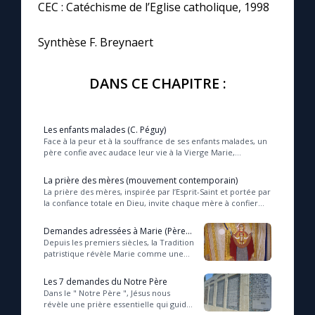
CEC : Catéchisme de l’Eglise catholique, 1998
Synthèse F. Breynaert
DANS CE CHAPITRE :
Les enfants malades (C. Péguy)
Face à la peur et à la souffrance de ses enfants malades, un
père confie avec audace leur vie à la Vierge Marie,
reconnaissant en elle la Mère pleine d...
La prière des mères (mouvement contemporain)
La prière des mères, inspirée par l’Esprit-Saint et portée par
la confiance totale en Dieu, invite chaque mère à confier
avec foi et abandon ses enfant...
Demandes adressées à Marie (Pères
de l’Église)
Depuis les premiers siècles, la Tradition
patristique révèle Marie comme une
Mère de Dieu vivante et puissante, dont
l’intercession précieuse soutient ...
Les 7 demandes du Notre Père
Dans le " Notre Père ", Jésus nous
révèle une prière essentielle qui guide