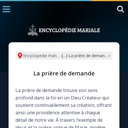
Accueil
La Messe
Aujourd'hui
Nous souten
Encyclopédie mariale
›
[...]
›
La prière de demande
▾
◼︎
1000 Raisons de Croire
La prière de demande
L'actualité de la semaine
La prière de demande trouve son sens
La chaîne Youtube
profond dans la foi en un Dieu Créateur qui
soutient continuellement sa création, offrant
La newsletter
ainsi une providence attentive à chaque
détail de notre vie. À travers l’exemple de
La vidéo de la semaine
Jésus et la prière unique de Marie, modèle