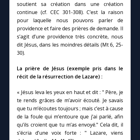
soutient sa création dans une création
continue (cf. CEC 301-308). C’est la raison
Marie qui défait les nœuds
pour laquelle nous pouvons parler de
providence et faire des prières de demande. Il
Me consacrer à Jésus par Marie
s’agit d’une providence très concrète, nous
dit Jésus, dans les moindres détails (Mt 6, 25-
30).
Mes intentions de prière
La prière de Jésus (exemple pris dans le
Une Minute avec Marie
récit de la résurrection de Lazare) :
Une neuvaine
« Jésus leva les yeux en haut et dit : " Père, je
te rends grâces de m’avoir écouté. Je savais
que tu m’écoutes toujours ; mais c’est à cause
◼︎
À la une
de la foule qui m’entoure que j’ai parlé, afin
1000 Raisons de Croire
qu’ils croient que tu m’as envoyé." Cela dit, il
s’écria d’une voix forte : " Lazare, viens