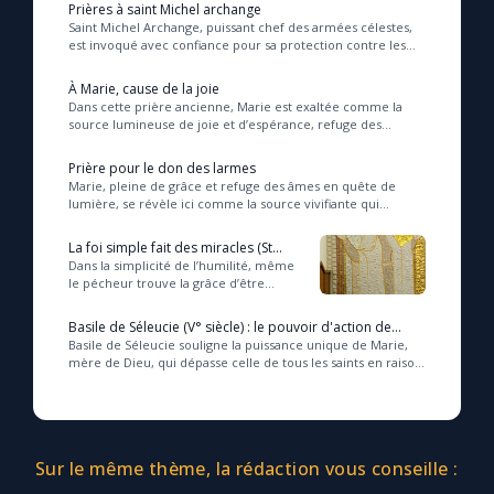
Prières à saint Michel archange
Saint Michel Archange, puissant chef des armées célestes,
est invoqué avec confiance pour sa protection contre les
forces du mal, illustrant ainsi la l...
À Marie, cause de la joie
Dans cette prière ancienne, Marie est exaltée comme la
source lumineuse de joie et d’espérance, refuge des
croyants face aux épreuves, invitant chacun ...
Prière pour le don des larmes
Marie, pleine de grâce et refuge des âmes en quête de
lumière, se révèle ici comme la source vivifiante qui
soutient les faibles et guide les croyants ...
La foi simple fait des miracles (St
Silouane † 1938)
Dans la simplicité de l’humilité, même
le pécheur trouve la grâce d’être
exaucé, car c’est l’Esprit Saint qui agit en
chacun pour accomplir des miracle...
Basile de Séleucie (V° siècle) : le pouvoir d'action de
Marie
Basile de Séleucie souligne la puissance unique de Marie,
mère de Dieu, qui dépasse celle de tous les saints en raison
du don exceptionnel que le Chris...
Sur le même thème, la rédaction vous conseille :