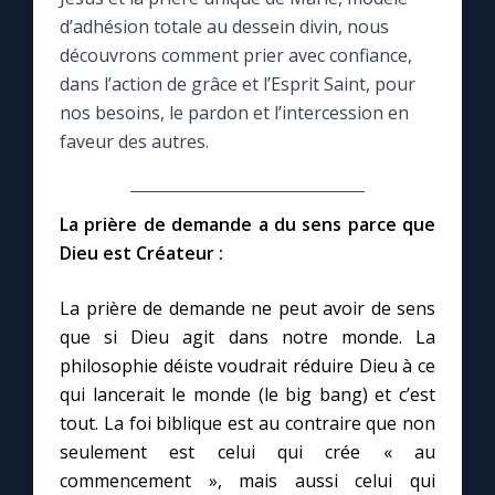
d’adhésion totale au dessein divin, nous
Le compte Tiktok
découvrons comment prier avec confiance,
dans l’action de grâce et l’Esprit Saint, pour
nos besoins, le pardon et l’intercession en
Le magazine
faveur des autres.
Le site internet
La prière de demande a du sens parce que
Questions-réponses
Dieu est Créateur :
La prière de demande ne peut avoir de sens
◼︎
Prier au quotidien
que si Dieu agit dans notre monde. La
philosophie déiste voudrait réduire Dieu à ce
Avec Thérèse de Lisieux
qui lancerait le monde (le big bang) et c’est
tout. La foi biblique est au contraire que non
L'Évangile chaque jour
seulement est celui qui crée « au
commencement », mais aussi celui qui
Les premiers samedis du mois