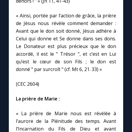
dehors ! " » (Jn 11, 41-43)
Chapelet pour le monde
« Ainsi, portée par l’action de grâce, la prière
Contact
de Jésus nous révèle comment demander :
Avant que le don soit donné, Jésus adhère à
Faire un don
Celui qui donne et Se donne dans ses dons.
Le Donateur est plus précieux que le don
Marie de Nazareth
accordé, il est le " Trésor ", et c’est en Lui
qu’est le cœur de son Fils ; le don est
donné " par surcroît " (cf. Mt 6, 21. 33) »
(CEC 2604)
La prière de Marie :
« La prière de Marie nous est révélée à
l’aurore de la Plénitude des temps. Avant
l’Incarnation du Fils de Dieu et avant