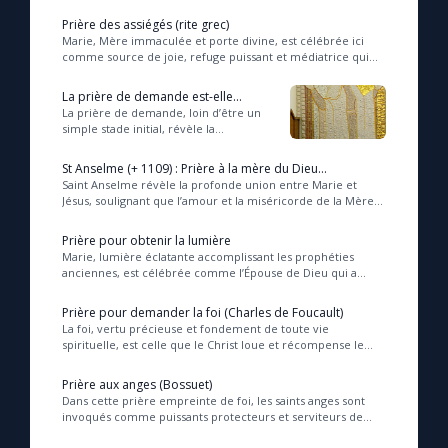
notre relation avec Dieu en exprimant
confiance, demande de pardon et
Prière des assiégés (rite grec)
protecti...
Marie, Mère immaculée et porte divine, est célébrée ici
comme source de joie, refuge puissant et médiatrice qui
unit Dieu aux hommes, offrant la vie no...
La prière de demande est-elle
méprisable ?
La prière de demande, loin d’être un
simple stade initial, révèle la
profondeur de notre foi en Dieu, car
elle exige une confiance totale et
St Anselme (+ 1109) : Prière à la mère du Dieu
sincère. M...
miséricordieux
Saint Anselme révèle la profonde union entre Marie et
Jésus, soulignant que l’amour et la miséricorde de la Mère
sont indissociables de ceux du Fils, e...
Prière pour obtenir la lumière
Marie, lumière éclatante accomplissant les prophéties
anciennes, est célébrée comme l’Épouse de Dieu qui a
donné naissance au Verbe incarné, source de ...
Prière pour demander la foi (Charles de Foucault)
La foi, vertu précieuse et fondement de toute vie
spirituelle, est celle que le Christ loue et récompense le
plus souvent, car elle ouvre le cœur à la ...
Prière aux anges (Bossuet)
Dans cette prière empreinte de foi, les saints anges sont
invoqués comme puissants protecteurs et serviteurs de
Dieu, qui accompagnent et soutiennent l...