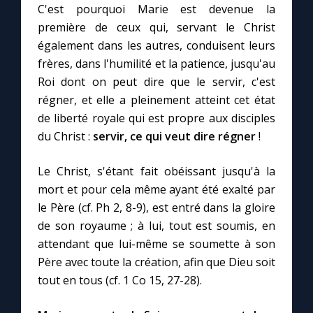
C'est pourquoi Marie est devenue la
première de ceux qui, servant le Christ
Marie qui défait les nœuds
également dans les autres, conduisent leurs
frères, dans l'humilité et la patience, jusqu'au
Me consacrer à Jésus par Marie
Roi dont on peut dire que le servir, c'est
régner, et elle a pleinement atteint cet état
de liberté royale qui est propre aux disciples
Mes intentions de prière
du Christ :
servir, ce qui veut dire régner
!
Une Minute avec Marie
Le Christ, s'étant fait obéissant jusqu'à la
mort et pour cela même ayant été exalté par
Une neuvaine
le Père (cf. Ph 2, 8-9), est entré dans la gloire
de son royaume ; à lui, tout est soumis, en
attendant que lui-même se soumette à son
◼︎
À la une
Père avec toute la création, afin que Dieu soit
1000 Raisons de Croire
tout en tous (cf. 1 Co 15, 27-28).