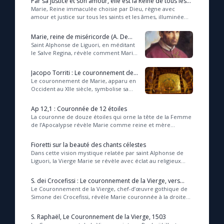
Par sa justice et son amour, elle est la Reine de tous les
saints (Marthe)
Marie, Reine immaculée choisie par Dieu, règne avec
amour et justice sur tous les saints et les âmes, illuminée
dès l’origine par la lumière divine du ...
Marie, reine de miséricorde (A. De
Liguori)
Saint Alphonse de Liguori, en méditant
le Salve Regina, révèle comment Marie,
Mère du Roi des rois, partage avec Jésus
la gloire royale et incarne la m...
Jacopo Torriti : Le couronnement de
Marie (1295)
Le couronnement de Marie, apparu en
Occident au XIIe siècle, symbolise sa
place unique en tant qu'Épouse du
Christ et première à recevoir la
Ap 12,1 : Couronnée de 12 étoiles
couronne d...
La couronne de douze étoiles qui orne la tête de la Femme
de l’Apocalypse révèle Marie comme reine et mère
universelle, symbole vivant de la victoire d...
Fioretti sur la beauté des chants célestes
Dans cette vision mystique relatée par saint Alphonse de
Liguori, la Vierge Marie se révèle avec éclat au religieux
cistercien Thomas, lui offrant un c...
S. dei Crocefissi : Le couronnement de la Vierge, vers
1370
Le Couronnement de la Vierge, chef-d’œuvre gothique de
Simone dei Crocefissi, révèle Marie couronnée à la droite
de son Fils glorifié, symbole de sa ro...
S. Raphaël, Le Couronnement de la Vierge, 1503