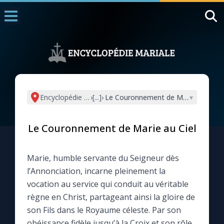
Accueil
La Messe
Aujourd'hui
Nous souten
Encyclopédie mariale
›
[...]
›
Le Couronnement de Marie au Ciel
▾
◼︎
1000 Raisons de Croire
Le Couronnement de Marie au Ciel
L'actualité de la semaine
Marie, humble servante du Seigneur dès
La chaîne Youtube
l’Annonciation, incarne pleinement la
vocation au service qui conduit au véritable
La newsletter
règne en Christ, partageant ainsi la gloire de
son Fils dans le Royaume céleste. Par son
La vidéo de la semaine
obéissance fidèle jusqu’à la Croix et son rôle