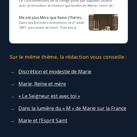
Le Couronnement de la Vierge peint par Raphaël illustre
avec profondeur la mission spirituelle de Marie, reine de
miséricorde et de paix, en soulignant...
Elle est plus Mère que Reine (Thérèse
de L.)
Dans ses Derniers entretiens, le 21 août
1897, peu avant sa mort, Thérèse a
réaffirmé la dimension maternelle de la
Vierge Marie, qui prime sur sa roya...
Sur le même thème, la rédaction vous conseille :
Discrétion et modestie de Marie
Marie, Reine et mère
« Le Seigneur est avec toi »
Dans la lumière du « M » de Marie sur la France
Marie et l’Esprit Saint