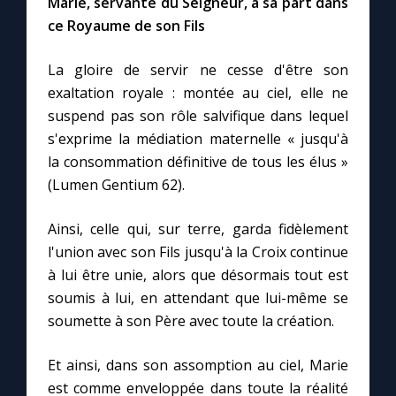
Marie, servante du Seigneur, a sa part dans
Chapelet pour le monde
ce Royaume de son Fils
Contact
La gloire de servir ne cesse d'être son
exaltation royale : montée au ciel, elle ne
Faire un don
suspend pas son rôle salvifique dans lequel
s'exprime la médiation maternelle « jusqu'à
Marie de Nazareth
la consommation définitive de tous les élus »
(Lumen Gentium 62).
Ainsi, celle qui, sur terre, garda fidèlement
l'union avec son Fils jusqu'à la Croix continue
à lui être unie, alors que désormais tout est
soumis à lui, en attendant que lui-même se
soumette à son Père avec toute la création.
Et ainsi, dans son assomption au ciel, Marie
est comme enveloppée dans toute la réalité