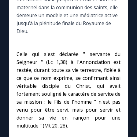
maternel dans la communion des saints, elle
Le compte Tiktok
demeure un modèle et une médiatrice active
jusqu’à la plénitude finale du Royaume de
Dieu.
Le magazine
Le site internet
Celle qui s'est déclarée " servante du
Seigneur " (Lc 1,38) à l'Annonciation est
Questions-réponses
restée, durant toute sa vie terrestre, fidèle à
ce que ce nom exprime, se confirmant ainsi
véritable disciple du Christ, qui avait
◼︎
Prier au quotidien
fortement souligné le caractère de service de
Avec Thérèse de Lisieux
sa mission : le Fils de l'homme " n'est pas
venu pour être servi, mais pour servir et
donner sa vie en rançon pour une
L'Évangile chaque jour
multitude " (Mt 20, 28).
Les premiers samedis du mois