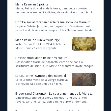
Marie Reine en 5 points
Marie, Reine du ciel et de la terre, tient cette royauté
unique de sa maternité divine, de sa victoire sur le péché et
la mort, ainsi que de sa coopéra...
L'ordre social chrétien par le règne social de Marie (P.
Jacquier)
Le père Gabriel Jacquier, s’appuyant sur l’enseignement du
pape Pie XI, éclaire avec simplicité le rôle fondamental de la
Vierge Marie dans l’instaurat...
Marie Reine de l'univers (liturgie
romaine)
Instituée par Pie XII en 1954, la fête de
Marie Reine célèbre la royauté
spirituelle de la Vierge, fondée sur sa
participation unique à la Rédemption
L'association Marie Reine des coeurs
e...
L’Association Marie de Nazareth, enracinée dans la
spiritualité de saint Louis-Marie de Montfort, invite chaque
fidèle à reconnaître Marie comme Reine ...
La couronne : symbole des noces, de
la victoire et de la vie
Le couronnement de la Vierge Marie au
ciel révèle sa place unique en tant
que " Femme de l’Alliance ",
triomphante sur le péché et la mort, et
Enguerrand Charonton, Le couronnement de la Vierge,
pleinement...
1454
L’Incoronazione de la Vierge d’Enguerrand Charonton
révèle, par une iconographie riche et profondément
théologique, la place unique de Marie au cœur de...