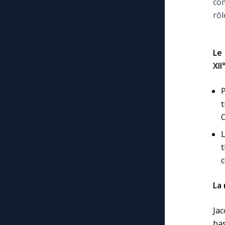
com
rôl
Le
XII
t
O
c
La 
Jac
bas