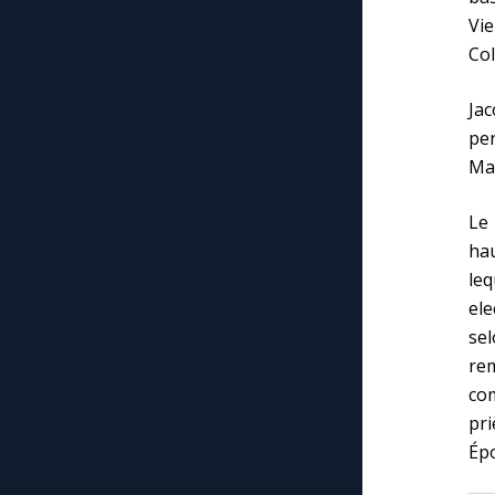
Vie
Co
Ja
per
Mar
Le 
hau
leq
el
se
rem
com
pri
Ép