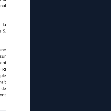
inal
 la
e S.
 une
 sur
Veni
ici
ple
raît
e de
ment