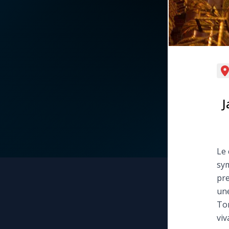
La vidéo de la semaine
Marie qui défait les
nœuds
Le compte Tiktok
Me consacrer à Jé
par Marie
Le magazine
J
Mes intentions de
Le site internet
prière
Questions-réponses
Une Minute avec M
Le 
sym
Une neuvaine
pre
une
Tor
viv