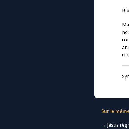
Bib
Ma
nel
con
an
cit
Sy
Sur le même 
Jésus règn