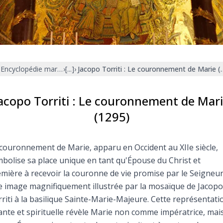
Faire un don
Marie de Nazareth
sus
Encyclopédie mariale
›
[...]
›
Jacopo Torriti : Le couronnement de Marie (
acopo Torriti : Le couronnement de Mar
(1295)
arie
couronnement de Marie, apparu en Occident au XIIe siècle,
bolise sa place unique en tant qu'Épouse du Christ et
mière à recevoir la couronne de vie promise par le Seigneur
 image magnifiquement illustrée par la mosaïque de Jacopo
riti à la basilique Sainte-Marie-Majeure. Cette représentati
ante et spirituelle révèle Marie non comme impératrice, mai