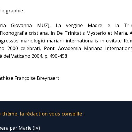
liographie :
ria Giovanna MUZJ, La vergine Madre e la Trin
l'iconografia cristiana, in De Trinitatis Mysterio et Maria. 
gressus mariologici mariani internationalis in civitate R
no 2000 celebrati, Pont. Accademia Mariana International
tà del Vaticano 2004, p. 490-498
nthèse Françoise Breynaert
thème, la rédaction vous conseille :
era par Marie (IV)