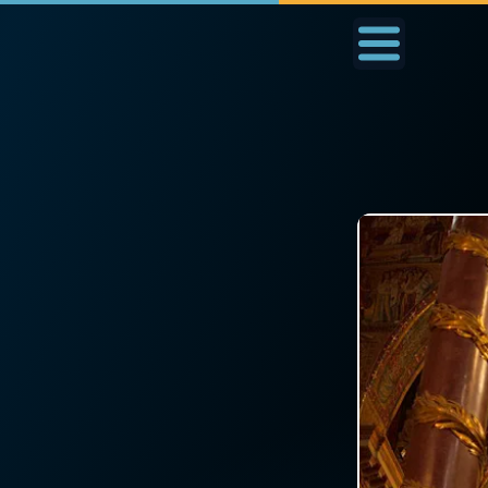
Accueil
La Messe
Aujourd'hui
Nous
◼︎
1000 Raisons de Croire
◼︎
Prier au quotidien
L'actualité de la
Avec Thérèse de Li
semaine
L'Évangile chaque j
La chaîne Youtube
Les premiers same
La newsletter
du mois