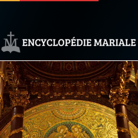
 soutenir
À propos
Facebook
Infos légales
◼︎
À la une
sieux
1000 Raisons de Croire
our
Chapelet pour le monde
dis
Contact