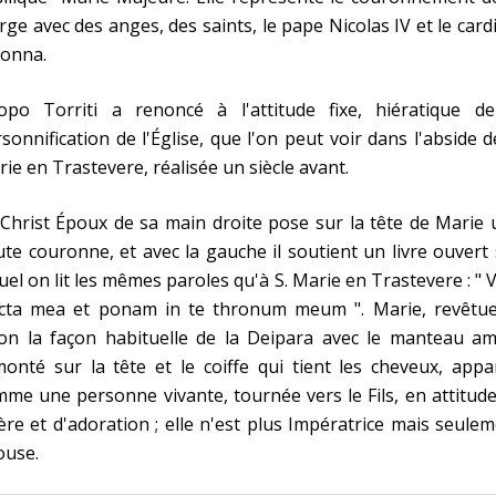
rge avec des anges, des saints, le pape Nicolas IV et le card
lonna.
copo Torriti a renoncé à l'attitude fixe, hiératique de
sonnification de l'Église, que l'on peut voir dans l'abside d
ie en Trastevere, réalisée un siècle avant.
Christ Époux de sa main droite pose sur la tête de Marie
te couronne, et avec la gauche il soutient un livre ouvert
uel on lit les mêmes paroles qu'à S. Marie en Trastevere : " 
ecta mea et ponam in te thronum meum ". Marie, revêtue 
lon la façon habituelle de la Deipara avec le manteau am
onté sur la tête et le coiffe qui tient les cheveux, appa
me une personne vivante, tournée vers le Fils, en attitud
ère et d'adoration ; elle n'est plus Impératrice mais seule
ouse.