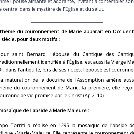
me Épouse aimante et adorante, invitant à contempler son
e central dans le mystère de l'Église et du salut.
 thème du couronnement de Marie apparaît en Occident
° siècle, pour deux motifs :
Pour saint Bernard, l'épouse du Cantique des Cantiqu
raditionnellement identifiée à l'Église, est aussi la Vierge Ma
r, dans l'antiquité, lors de ses noces, l'épouse est couronnée
La maturation de la doctrine de l'Assomption amène aussi
thème du couronnement de Marie, la première, elle reçoit
ouronne de vie promise par le Christ (Ap 2, 10).
mosaïque de l'abside à Marie Majeure :
opo Torriti a réalisé en 1295 la mosaïque de l'abside de
ilique -Marie-Majeure. Elle représente le couronnement d