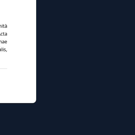
ità
Acta
omae
is,