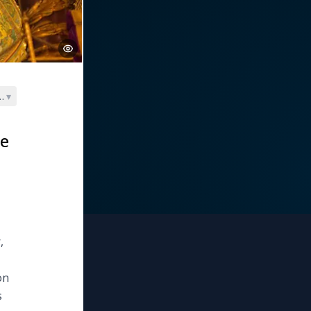
1295)
▾
ie
,
on
s