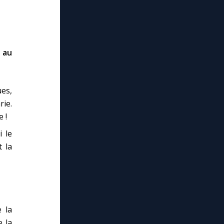
 au
es,
rie.
 !
 le
 la
 la
e la