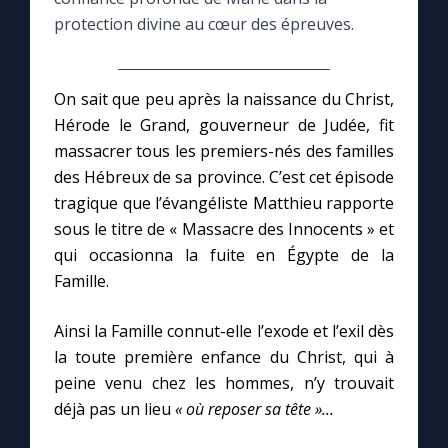
protection divine au cœur des épreuves.
Le compte Tiktok
On sait que peu après la naissance du Christ,
Le magazine
Hérode le Grand, gouverneur de Judée, fit
massacrer tous les premiers-nés des familles
Le site internet
des Hébreux de sa province. C’est cet épisode
tragique que l’évangéliste Matthieu rapporte
Questions-réponses
sous le titre de « Massacre des Innocents » et
qui occasionna la fuite en Égypte de la
Famille.
◼︎
Prier au quotidien
Ainsi la Famille connut-elle l’exode et l’exil dès
Avec Thérèse de Lisieux
la toute première enfance du Christ, qui à
peine venu chez les hommes, n’y trouvait
L'Évangile chaque jour
déjà pas un lieu
« où reposer sa tête »...
Les premiers samedis du mois