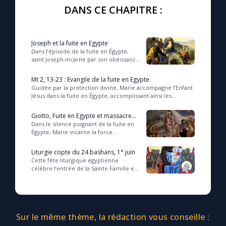
DANS CE CHAPITRE :
Marie qui défait les nœuds
Joseph et la fuite en Egypte
Dans l’épisode de la fuite en Égypte,
Me consacrer à Jésus par Marie
saint Joseph incarne par son obéissance
et sa foi le modèle d’un père
protecteur qui, en se levant pour
Mt 2, 13-23 : Evangile de la fuite en Egypte
protéger ...
Mes intentions de prière
Guidée par la protection divine, Marie accompagne l’Enfant
Jésus dans la fuite en Égypte, accomplissant ainsi les
prophéties qui révèlent en lui le Fil...
Une Minute avec Marie
Giotto, Fuite en Egypte et massacre
des saints innocents
Dans le silence poignant de la fuite en
Égypte, Marie incarne la force
maternelle face à l’injustice et à la
Une neuvaine
souffrance, témoignant d’un amour
Liturgie copte du 24 bashans, 1° juin
profond ...
Cette fête liturgique égyptienne
célèbre l’entrée de la Sainte Famille en
Égypte, mettant en lumière la
◼︎
À la une
reconnaissance de la Vierge Marie
envers l’hosp...
1000 Raisons de Croire
Sur le même thème, la rédaction vous conseille :