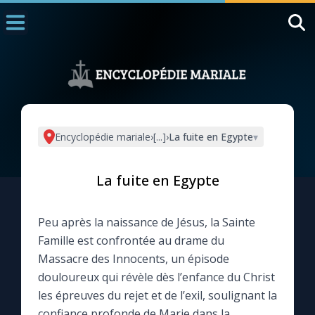
Accueil
La Messe
Aujourd'hui
Nous souten
Encyclopédie mariale
›
[...]
›
La fuite en Egypte
▾
◼︎
1000 Raisons de Croire
La fuite en Egypte
L'actualité de la semaine
Peu après la naissance de Jésus, la Sainte
La chaîne Youtube
Famille est confrontée au drame du
Massacre des Innocents, un épisode
La newsletter
douloureux qui révèle dès l’enfance du Christ
les épreuves du rejet et de l’exil, soulignant la
La vidéo de la semaine
confiance profonde de Marie dans la