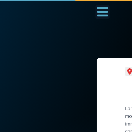
Accueil
La Messe
Aujourd'hui
Nous
◼︎
1000 Raisons de Croire
◼︎
Prier au quotidien
L'actualité de la
Avec Thérèse de Li
semaine
L'Évangile chaque j
La 
La chaîne Youtube
mor
Les premiers same
imm
La newsletter
du mois
dan