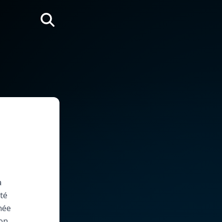
Rechercher
a
eté
née
ion