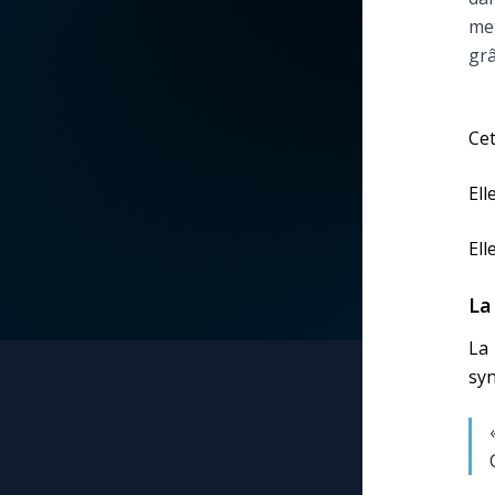
met
La vidéo de la semaine
Marie qui défait les
grâ
nœuds
Le compte Tiktok
Me consacrer à Jé
Cet
par Marie
Le magazine
Ell
Mes intentions de
Le site internet
prière
Ell
Questions-réponses
La
Une Minute avec M
La
Une neuvaine
syn