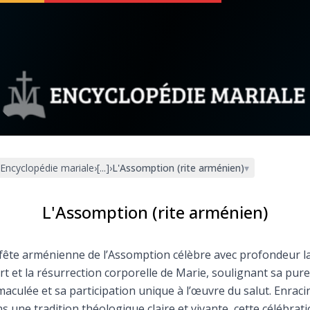
 soutenir
À propos
Facebook
Infos légales
Encyclopédie mariale
›
[...]
›
L'Assomption (rite arménien)
▾
◼︎
À la une
sieux
1000 Raisons de Croire
L'Assomption (rite arménien)
our
Chapelet pour le monde
fête arménienne de l’Assomption célèbre avec profondeur l
t et la résurrection corporelle de Marie, soulignant sa pur
dis
Contact
aculée et sa participation unique à l’œuvre du salut. Enraci
s une tradition théologique claire et vivante, cette célébrat