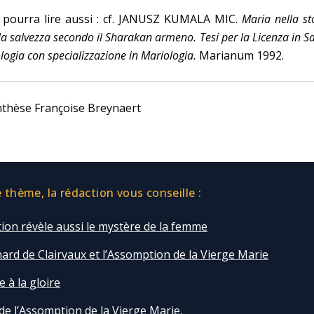
 pourra lire aussi : cf. JANUSZ KUMALA MIC.
Maria nella st
la salvezza secondo il Sharakan armeno. Tesi per la Licenza in S
logia con specializzazione in Mariologia.
Marianum 1992.
nthèse Françoise Breynaert
thème, la rédaction vous conseille :
ion révèle aussi le mystère de la femme
ard de Clairvaux et l’Assomption de la Vierge Marie
e à la gloire
 de l’Assomption de la Vierge Marie.