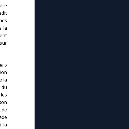
ière
edit
hes
 la
ent
 sur
mais
tion
e la
e du
 les
 son
t de
ède
 la