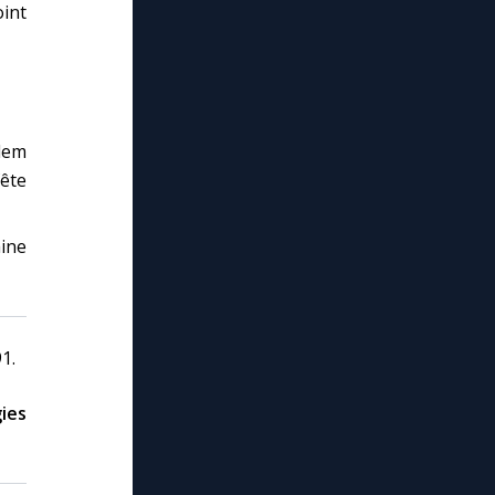
oint
alem
fête
aine
1.
ies