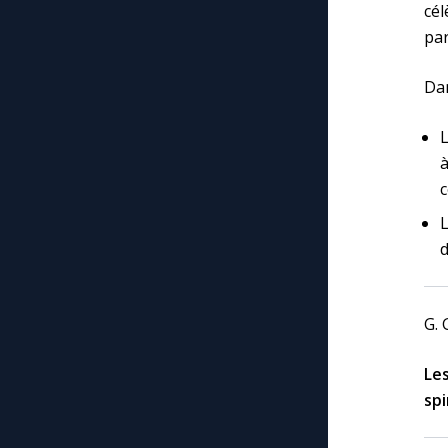
cél
par
Dan
L
à
c
L
d
G. 
Le
spi