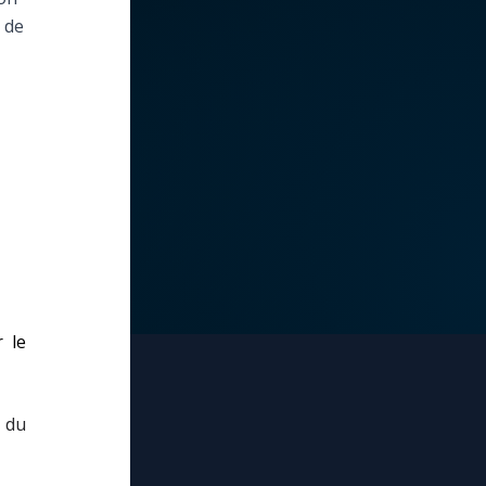
 de
 le
u du