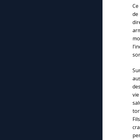
Ce 
de 
di
arm
mo
l’i
son
Sur
aus
des
vie
sal
tor
Fil
cr
pe