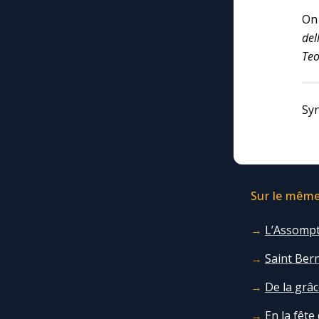
On
del
Teo
Sy
Sur le même 
L’Assompt
Saint Bern
De la grâc
En la fête