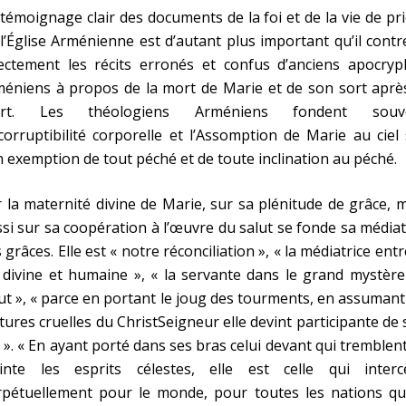
témoignage clair des documents de la foi et de la vie de pr
l’Église Arménienne est d’autant plus important qu’il contr
rectement les récits erronés et confus d’anciens apocryp
éniens à propos de la mort de Marie et de son sort après
rt. Les théologiens Arméniens fondent souv
ncorruptibilité corporelle et l’Assomption de Marie au ciel
 exemption de tout péché et de toute inclination au péché.
 la maternité divine de Marie, sur sa plénitude de grâce, 
si sur sa coopération à l’œuvre du salut se fonde sa média
 grâces. Elle est « notre réconciliation », « la médiatrice entr
 divine et humaine », « la servante dans le grand mystèr
ut », « parce en portant le joug des tourments, en assumant
tures cruelles du ChristSeigneur elle devint participante de
s ». « En ayant porté dans ses bras celui devant qui tremblen
ainte les esprits célestes, elle est celle qui interc
rpétuellement pour le monde, pour toutes les nations qui