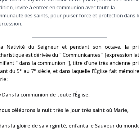
Faire un don
dition, invite à entrer en communion avec toute la
munauté des saints, pour puiser force et protection dans l
Marie de Nazareth
ercession.
sus
la Nativité du Seigneur et pendant son octave, la pri
haristique est dérivée du " Communicantes " [expression la
nifiant " dans la communion "], titre d'une très ancienne pr
ant du 5° au 7° siècle, et dans laquelle l’Église fait mémoir
ie :
arie
«
Dans la communion de toute l’Église,
nous célébrons la nuit très le jour très saint où Marie,
dans la gloire de sa virginité, enfanta le Sauveur du monde