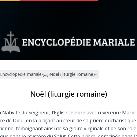
 soutenir
À propos
Facebook
Infos légales
Encyclopédie mariale
›
[...]
›
Noël (liturgie romaine)
▾
◼︎
À la une
sieux
1000 Raisons de Croire
Noël (liturgie romaine)
our
Chapelet pour le monde
a Nativité du Seigneur, l’Église célèbre avec révérence Marie,
e de Dieu, en la plaçant au cœur de sa prière eucharistique
dis
Contact
ienne, témoignant ainsi de sa gloire virginale et de son rôle
que dans le mystère du Salut. Cette prière, enracinée dans l