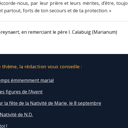
Accorde-nous, par leur prière et leurs mérites, d’être, touj
et partout, forts de ton secours et de ta protection. »
Breynaert, en remerciant le père I. Calabuig (Marianum)
thème, la rédaction vous conseille :
temps éminemment marial
s figures de l’Avent
r la fête de la Nativité de Marie, le 8 septembre
 Nativité de N.D.
oi !