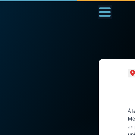
Accueil
La Messe
Aujourd'hui
Nous
◼︎
1000 Raisons de Croire
◼︎
Prier au quotidien
L'actualité de la
Avec Thérèse de Li
semaine
L'Évangile chaque j
À l
La chaîne Youtube
Mèr
Les premiers same
anc
La newsletter
du mois
uni