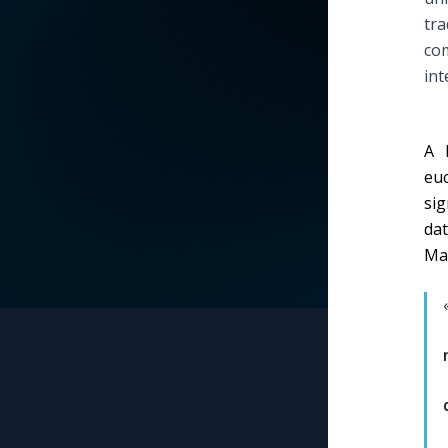
tra
La vidéo de la semaine
Marie qui défait les
com
nœuds
int
Le compte Tiktok
Me consacrer à Jé
par Marie
Le magazine
A 
euc
Mes intentions de
sig
Le site internet
prière
dat
Mar
Questions-réponses
Une Minute avec M
Une neuvaine