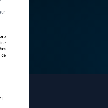
eur
ère
tine
ière
e de
 ;