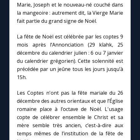
Marie, Joseph et le nouveau-né couché dans
la mangeoire : autrement dit, la Vierge Marie
Marie qui défait les nœuds
fait partie du grand signe de Noël.
Me consacrer à Jésus par Marie
La fête de Noël est célébrée par les coptes 9
mois après l’Annonciation (29 kîahk, 25
décembre du calendrier julien : 6 ou 7 janvier
Mes intentions de prière
du calendrier grégorien). Cette solennité est
précédée par un jeûne tous les jours jusqu’à
Une Minute avec Marie
15h.
Une neuvaine
Les Coptes n'ont pas la fête mariale du 26
décembre des autres orientaux et que l’Église
romaine place à l’octave de Noël. L'usage
◼︎
À la une
copte de célébrer ensemble le Christ et sa
1000 Raisons de Croire
mère semble très ancien, c’est-à-dire aux
temps mêmes de l’institution de la fête de