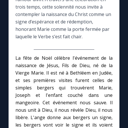
trois temps, cette solennité nous invite à
Le compte Tiktok
contempler la naissance du Christ comme un
signe d’espérance et de rédemption,
honorant Marie comme la porte fermée par
Le magazine
laquelle le Verbe s’est fait chair.
Le site internet
La fête de Noël célèbre l'événement de la
Questions-réponses
naissance de Jésus, Fils de Dieu, né de la
Vierge Marie. Il est né à Bethléem en Judée,
et ses premières visites furent celles de
◼︎
Prier au quotidien
simples bergers qui trouvèrent Marie,
Avec Thérèse de Lisieux
Joseph et l'enfant couché dans une
mangeoire. Cet événement nous sauve. Il
nous unit à Dieu, il nous révèle Dieu, il nous
L'Évangile chaque jour
libère. L'ange donne aux bergers un signe,
les bergers vont voir le signe et ils voient
Les premiers samedis du mois