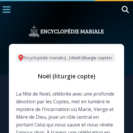
Accueil
La Messe
Aujourd'hui
Nous souten
Encyclopédie mariale
›
[...]
›
Noël (liturgie copte)
▾
◼︎
1000 Raisons de Croire
Noël (liturgie copte)
L'actualité de la semaine
La fête de Noël, célébrée avec une profonde
La chaîne Youtube
dévotion par les Coptes, met en lumière le
mystère de l’Incarnation où Marie, Vierge et
La newsletter
Mère de Dieu, joue un rôle central en
portant Celui qui nous sauve et nous révèle
La vidéo de la semaine
l’amour divin. À travers une célébration en