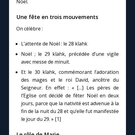
Noël.
Chapelet pour le monde
Une fête en trois mouvements
Contact
On célèbre :
Faire un don
L’attente de Noël : le 28 kîahk
Marie de Nazareth
Noël ; le 29 kîahk, précédée d’une vigile
avec messe de minuit.
Et le 30 kîahk, commémorant l’adoration
des mages et le roi David, ancêtre du
Seigneur. En effet : « […] Les pères de
l’Eglise ont décidé de fêter Noël en deux
jours, parce que la nativité est advenue à la
fin de la nuit du 28 et qu’elle fut manifestée
le jour du 29. » [1]
Le rôle de Marie