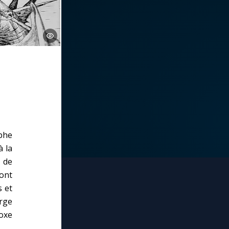
phe
à la
 de
ont
s et
erge
doxe