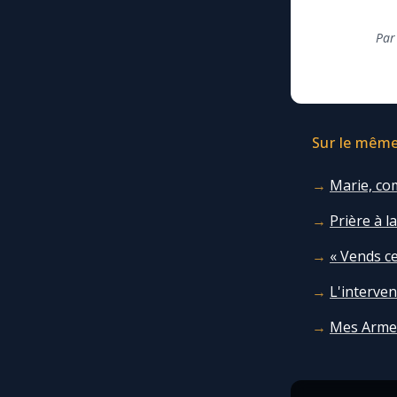
Par
Sur le même 
Marie, co
Prière à l
« Vends ce
L'interven
Mes Arme