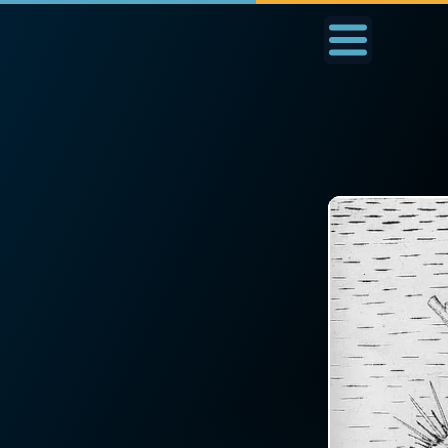
Accueil
La Messe
Aujourd'hui
Nous
◼︎
1000 Raisons de Croire
◼︎
Prier au quotidien
L'actualité de la
Avec Thérèse de Li
semaine
L'Évangile chaque j
La chaîne Youtube
Les premiers same
La newsletter
du mois