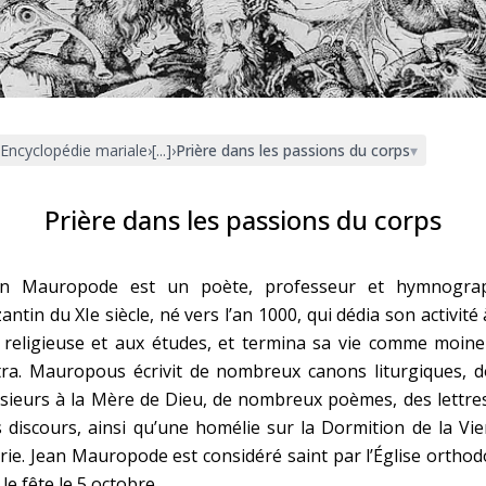
Faire un don
Marie de Nazareth
sus
Encyclopédie mariale
›
[...]
›
Prière dans les passions du corps
▾
Prière dans les passions du corps
an Mauropode est un poète, professeur et hymnogra
arie
antin du XIe siècle, né vers l’an 1000, qui dédia son activité 
 religieuse et aux études, et termina sa vie comme moine
tra. Mauropous écrivit de nombreux canons liturgiques, d
sieurs à la Mère de Dieu, de nombreux poèmes, des lettre
 discours, ainsi qu’une homélie sur la Dormition de la Vi
ie. Jean Mauropode est considéré saint par l’Église ortho
 le fête le 5 octobre.