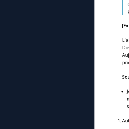
[Ex
L'a
Die
Auj
pri
Sou
m
s
Aut