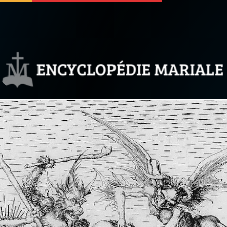
 soutenir
À propos
Facebook
Infos légales
◼︎
À la une
sieux
1000 Raisons de Croire
our
Chapelet pour le monde
dis
Contact