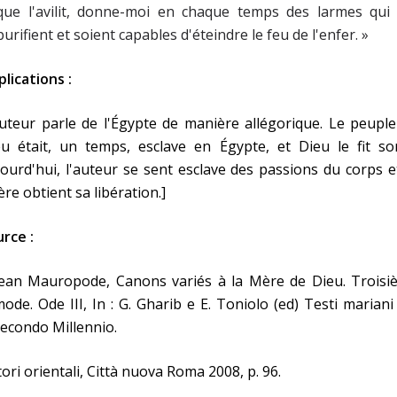
que l'avilit, donne-moi en chaque temps des larmes qui
purifient et soient capables d'éteindre le feu de l'enfer. »
plications :
uteur parle de l'Égypte de manière allégorique. Le peupl
u était, un temps, esclave en Égypte, et Dieu le fit sor
ourd'hui, l'auteur se sent esclave des passions du corps e
ère obtient sa libération.]
rce :
Jean Mauropode, Canons variés à la Mère de Dieu. Troisi
ode. Ode III, In : G. Gharib e E. Toniolo (ed) Testi mariani
econdo Millennio.
ori orientali, Città nuova Roma 2008, p. 96.