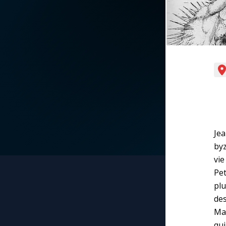
La vidéo de la semaine
Marie qui défait les
nœuds
Le compte Tiktok
Me consacrer à Jé
par Marie
Le magazine
Mes intentions de
Le site internet
prière
Questions-réponses
Je
Une Minute avec M
byz
vie
Une neuvaine
Pe
plu
des
Mar
qui