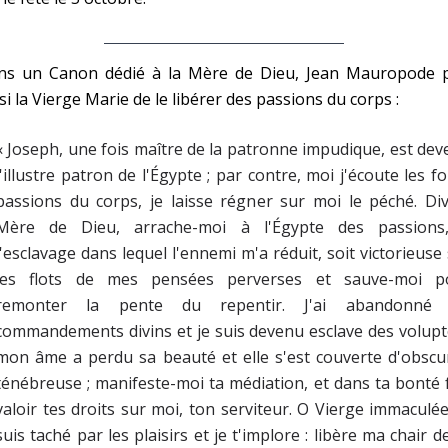
ns un Canon dédié à la Mère de Dieu, Jean Mauropode p
si la Vierge Marie de le libérer des passions du corps :
« Joseph, une fois maître de la patronne impudique, est de
l'illustre patron de l'Égypte ; par contre, moi j'écoute les fo
passions du corps, je laisse régner sur moi le péché. Di
Mère de Dieu, arrache-moi à l'Égypte des passions
l'esclavage dans lequel l'ennemi m'a réduit, soit victorieuse
les flots de mes pensées perverses et sauve-moi p
remonter la pente du repentir. J'ai abandonné 
commandements divins et je suis devenu esclave des volupt
mon âme a perdu sa beauté et elle s'est couverte d'obscu
ténébreuse ; manifeste-moi ta médiation, et dans ta bonté 
valoir tes droits sur moi, ton serviteur. O Vierge immaculée
suis taché par les plaisirs et je t'implore : libère ma chair d