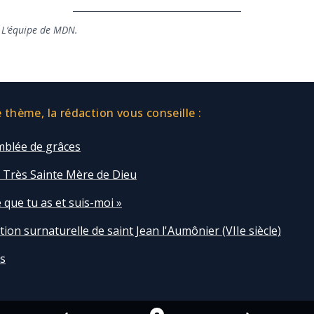
 L’équipe de MDN.
thème, la rédaction vous conseille :
mblée de grâces
a Très Sainte Mère de Dieu
 que tu as et suis-moi »
tion surnaturelle de saint Jean l'Aumônier (VIIe siècle)
s