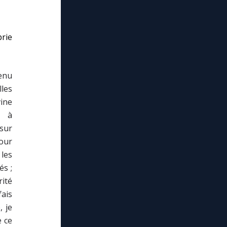
rie
venu
lles
vine
, à
 sur
our
les
és ;
rité
fais
, je
e ce