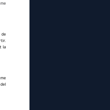
 me
e de
tir.
t la
ème
 del