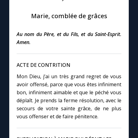
Le compte Tiktok
Marie, comblée de grâces
Le magazine
Au nom du Père, et du Fils, et du Saint-Esprit.
Amen.
Le site internet
ACTE DE CONTRITION
Questions-réponses
Mon Dieu, j’ai un très grand regret de vous
avoir offensé, parce que vous êtes infiniment
◼︎
Prier au quotidien
bon, infiniment aimable et que le péché vous
déplaît. Je prends la ferme résolution, avec le
Avec Thérèse de Lisieux
secours de votre sainte grâce, de ne plus
vous offenser et de faire pénitence.
L'Évangile chaque jour
Les premiers samedis du mois