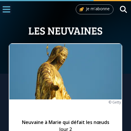
Je m'abonne
Accueil
La Messe
Aujourd'hui
Nous souten
◼︎
1000 Raisons de Croire
L'actualité de la semaine
La chaîne Youtube
© Getty
La newsletter
Neuvaine à Marie qui défait les nœuds
La vidéo de la semaine
Jour 2