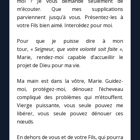
moi ? Je vous demande seulement de
Chapelet pour le monde
m’écouter. Que mes supplications
parviennent jusqu’à vous. Présentez-les à
Contact
votre Fils bien aimé. Intercédez pour moi.
Faire un don
Pour que je puisse dire à mon
tour,
« Seigneur, que votre volonté soit faite »
,
Marie de Nazareth
Marie, rendez-moi capable d’accueillir le
projet de Dieu pour ma vie.
Ma main est dans la vôtre, Marie. Guidez-
moi, protégez-moi, dénouez l’écheveau
compliqué des problèmes qui m’étouffent.
Vierge puissante, vous seule pouvez me
libérer, vous seule pouvez dénouer ces
nœuds.
En dehors de vous et de votre Fils, qui pourra