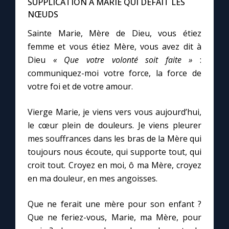
SUPPLICATION À MARIE QUI DÉFAIT LES
NŒUDS
Marie qui défait les nœuds
Sainte Marie, Mère de Dieu, vous étiez
femme et vous étiez Mère, vous avez dit à
Me consacrer à Jésus par Marie
Dieu
« Que votre volonté soit faite »
:
communiquez-moi votre force, la force de
votre foi et de votre amour.
Mes intentions de prière
Vierge Marie, je viens vers vous aujourd’hui,
Une Minute avec Marie
le cœur plein de douleurs. Je viens pleurer
mes souffrances dans les bras de la Mère qui
Une neuvaine
toujours nous écoute, qui supporte tout, qui
croit tout. Croyez en moi, ô ma Mère, croyez
en ma douleur, en mes angoisses.
◼︎
À la une
1000 Raisons de Croire
Que ne ferait une mère pour son enfant ?
Que ne feriez-vous, Marie, ma Mère, pour