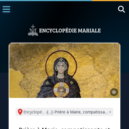
Accueil
La Messe
Aujourd'hui
Nous souten
◼︎
1000 Raisons de Croire
L'actualité de la semaine
La chaîne Youtube
La newsletter
Encyclopédie mariale
›
[...]
›
Prière à Marie, compatissante et misér
▾
La vidéo de la semaine