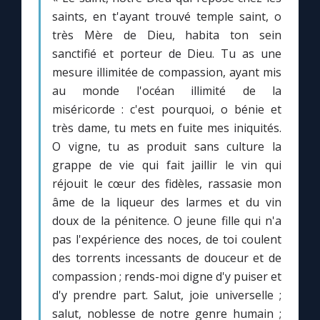
saints, en t'ayant trouvé temple saint, o
très Mère de Dieu, habita ton sein
Marie qui défait les nœuds
sanctifié et porteur de Dieu. Tu as une
mesure illimitée de compassion, ayant mis
Me consacrer à Jésus par Marie
au monde l'océan illimité de la
miséricorde : c'est pourquoi, o bénie et
Mes intentions de prière
très dame, tu mets en fuite mes iniquités.
O vigne, tu as produit sans culture la
Une Minute avec Marie
grappe de vie qui fait jaillir le vin qui
réjouit le cœur des fidèles, rassasie mon
âme de la liqueur des larmes et du vin
Une neuvaine
doux de la pénitence. O jeune fille qui n'a
pas l'expérience des noces, de toi coulent
◼︎
À la une
des torrents incessants de douceur et de
compassion ; rends-moi digne d'y puiser et
1000 Raisons de Croire
d'y prendre part. Salut, joie universelle ;
salut, noblesse de notre genre humain ;