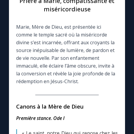
Prière à Marie, compatissante et
miséricordieuse
Le compte Tiktok
Marie, Mère de Dieu, est présentée ici
Le magazine
comme le temple sacré où la miséricorde
divine s’est incarnée, offrant aux croyants la
Le site internet
source inépuisable de lumière, de pardon et
de vie nouvelle. Par son enfantement
Questions-réponses
immaculé, elle éclaire l’âme obscure, invite à
la conversion et révèle la joie profonde de la
rédemption en Jésus-Christ.
◼︎
Prier au quotidien
Avec Thérèse de Lisieux
Canons à la Mère de Dieu
L'Évangile chaque jour
Première stance. Ode I
« Le saint, notre Dieu qui repose chez les
Les premiers samedis du mois