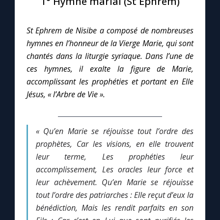
1° Hymne marial (St Ephrem)
Le compte Tiktok
St Ephrem de Nisibe a composé de nombreuses
hymnes en l’honneur de la Vierge Marie, qui sont
Le magazine
chantés dans la liturgie syriaque. Dans l’une de
ces hymnes, il exalte la figure de Marie,
Le site internet
accomplissant les prophéties et portant en Elle
Jésus, « l’Arbre de Vie ».
Questions-réponses
« Qu’en Marie se réjouisse tout l’ordre des
◼︎
Prier au quotidien
prophètes,
Car les visions, en elle trouvent
leur terme,
Les prophéties leur
Avec Thérèse de Lisieux
accomplissement,
Les oracles leur
force
et
leur achèvement.
Qu’en Marie se réjouisse
L'Évangile chaque jour
tout l’ordre des patriarches :
Elle reçut d’eux la
bénédiction,
Mais les rendit parfaits en son
Les premiers samedis du mois