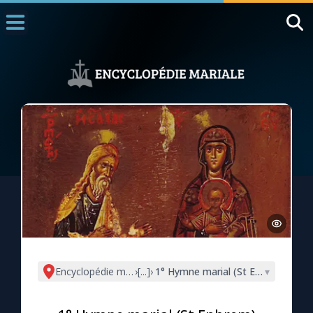
Accueil
La Messe
Aujourd'hui
Nous souten
◼︎
1000 Raisons de Croire
L'actualité de la semaine
La chaîne Youtube
La newsletter
Encyclopédie mariale
›
[...]
›
1° Hymne marial (St Ephrem)
▾
La vidéo de la semaine