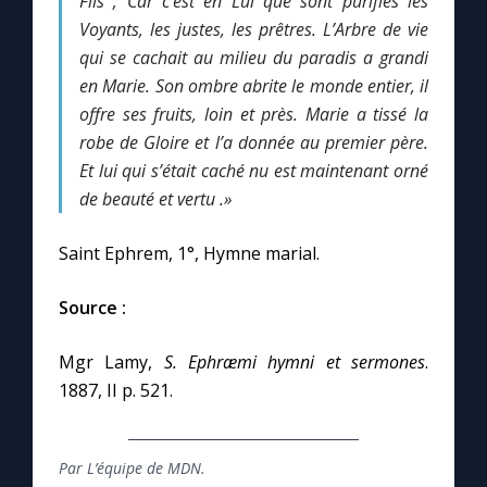
Fils ;
Car c’est en Lui que sont purifiés les
Voyants, les justes, les prêtres.
L’Arbre de vie
qui se cachait au milieu du
paradis
a grandi
Marie qui défait les nœuds
en Marie.
Son ombre abrite le monde entier, il
offre ses fruits, loin et près.
Marie a tissé la
Me consacrer à Jésus par Marie
robe de
Gloire
et l’a donnée au premier père.
Et lui qui s’était caché nu est maintenant orné
Mes intentions de prière
de beauté et
vertu
.»
Une Minute avec Marie
Saint Ephrem, 1°, Hymne marial.
Source :
Une neuvaine
Mgr Lamy,
S. Ephræmi hymni et sermones
.
◼︎
À la une
1887, II p. 521.
1000 Raisons de Croire
Par L’équipe de MDN.