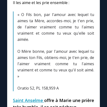
Il les aime et les prie ensemble :
Marie qui défait les nœuds
« O Fils bon, par l'amour avec lequel tu
aimes ta Mère, accordes-moi, je t'en prie,
Me consacrer à Jésus par Marie
de l'aimer vraiment comme tu l'aimes
vraiment et comme tu veux qu'elle soit
aimée.
Mes intentions de prière
O Mère bonne, par l'amour avec lequel tu
Une Minute avec Marie
aimes ton Fils, obtiens-moi, je t'en prie, de
l'aimer vraiment comme tu l'aimes
Une neuvaine
vraiment et comme tu veux qu'il soit aimé.
»
◼︎
À la une
Oratio 52, PL 158,959 A
1000 Raisons de Croire
Saint Anselme
offre à Marie une prière