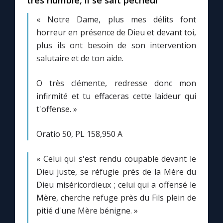
très humble, il se sait pécheur
Chapelet pour le monde
« Notre Dame, plus mes délits font
Contact
horreur en présence de Dieu et devant toi,
plus ils ont besoin de son intervention
salutaire et de ton aide.
Faire un don
O très clémente, redresse donc mon
Marie de Nazareth
infirmité et tu effaceras cette laideur qui
t'offense. »
Oratio 50, PL 158,950 A
« Celui qui s'est rendu coupable devant le
Dieu juste, se réfugie près de la Mère du
Dieu miséricordieux ; celui qui a offensé le
Mère, cherche refuge près du Fils plein de
pitié d'une Mère bénigne. »