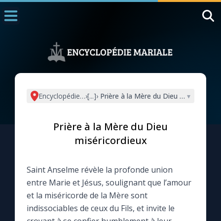
Accueil
La Messe
Aujourd'hui
Nous souten
Encyclopédie mariale
›
[...]
›
Prière à la Mère du Dieu miséricordie
▾
◼︎
1000 Raisons de Croire
Prière à la Mère du Dieu
L'actualité de la semaine
miséricordieux
La chaîne Youtube
Saint Anselme révèle la profonde union
entre Marie et Jésus, soulignant que l’amour
La newsletter
et la miséricorde de la Mère sont
indissociables de ceux du Fils, et invite le
La vidéo de la semaine