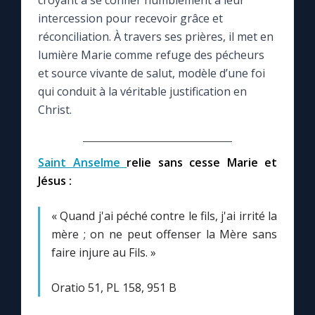
croyant à se confier humblement à leur
intercession pour recevoir grâce et
Le compte Tiktok
réconciliation. À travers ses prières, il met en
lumière Marie comme refuge des pécheurs
et source vivante de salut, modèle d’une foi
Le magazine
qui conduit à la véritable justification en
Christ.
Le site internet
Questions-réponses
Saint Anselme
relie sans cesse Marie et
Jésus :
◼︎
Prier au quotidien
« Quand j'ai péché contre le fils, j'ai irrité la
Avec Thérèse de Lisieux
mère ; on ne peut offenser la Mère sans
faire injure au Fils. »
L'Évangile chaque jour
Oratio 51, PL 158, 951 B
Les premiers samedis du mois