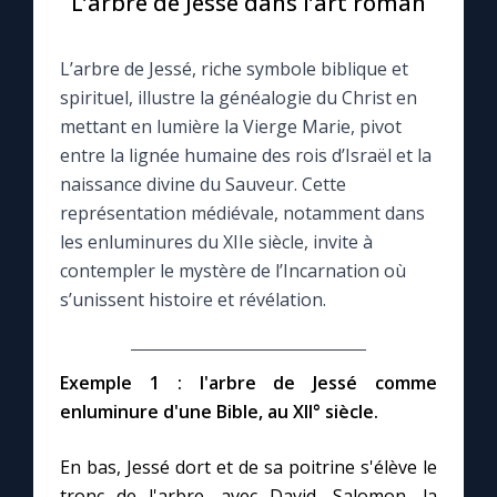
L’arbre de Jessé dans l’art roman
Le compte Tiktok
L’arbre de Jessé, riche symbole biblique et
spirituel, illustre la généalogie du Christ en
Le magazine
mettant en lumière la Vierge Marie, pivot
entre la lignée humaine des rois d’Israël et la
Le site internet
naissance divine du Sauveur. Cette
représentation médiévale, notamment dans
les enluminures du XIIe siècle, invite à
Questions-réponses
contempler le mystère de l’Incarnation où
s’unissent histoire et révélation.
◼︎
Prier au quotidien
Avec Thérèse de Lisieux
Exemple 1 : l'arbre de Jessé comme
enluminure d'une Bible, au XII° siècle.
L'Évangile chaque jour
En bas, Jessé dort et de sa poitrine s'élève le
Les premiers samedis du mois
tronc de l'arbre, avec David, Salomon, la