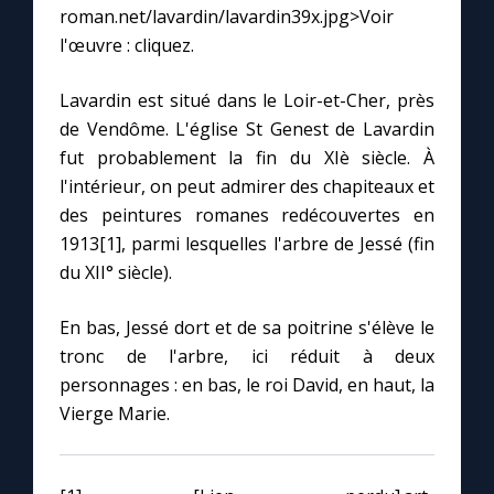
Chapelet pour le monde
roman.net/lavardin/lavardin39x.jpg>Voir
l'œuvre : cliquez.
Contact
Lavardin est situé dans le Loir-et-Cher, près
de Vendôme. L'église St Genest de Lavardin
Faire un don
fut probablement la fin du XIè siècle. À
l'intérieur, on peut admirer des chapiteaux et
Marie de Nazareth
des peintures romanes redécouvertes en
1913[1], parmi lesquelles l'arbre de Jessé (fin
du XII° siècle).
En bas, Jessé dort et de sa poitrine s'élève le
tronc de l'arbre, ici réduit à deux
personnages : en bas, le roi David, en haut, la
Vierge Marie.