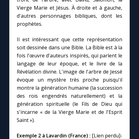
Vierge Marie et Jésus. À droite et à gauche,
d'autres personnages bibliques, dont les
Marie qui défait les nœuds
prophètes.
Me consacrer à Jésus par Marie
Il est intéressant que cette représentation
soit dessinée dans une Bible. La Bible est à la
Mes intentions de prière
fois l'œuvre d'auteurs inspirés, qui parlent le
langage de leur époque, et le livre de la
Une Minute avec Marie
Révélation divine. L'image de l'arbre de Jessé
évoque un mystère très proche puisqu'il
montre la génération humaine (la succession
Une neuvaine
des rois engendrés naturellement) et la
génération spirituelle (le Fils de Dieu qui
◼︎
À la une
s'incarne « de la Vierge Marie et de l'Esprit
Saint »).
1000 Raisons de Croire
Exemple 2 à Lavardin (France) :
[Lien perdu]-