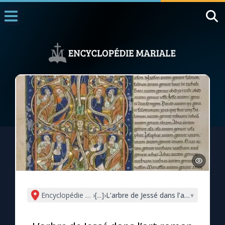
Accueil
La Messe
Aujourd'hui
Nous souten
◼︎
1000 Raisons de Croire
L'actualité de la semaine
La chaîne Youtube
La newsletter
Encyclopédie mariale
›
[...]
›
L’arbre de Jessé dans l’art roman
▾
La vidéo de la semaine