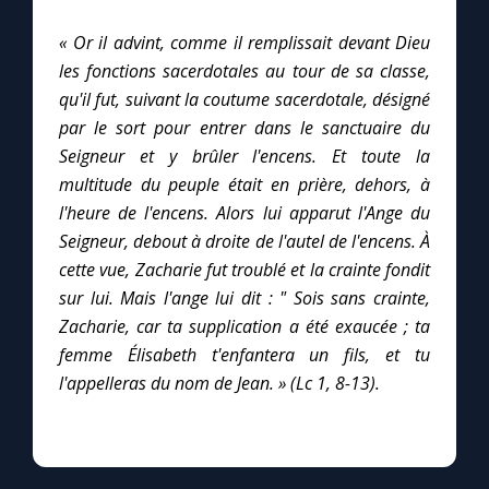
« Or il advint, comme il remplissait devant Dieu
Marie qui défait les nœuds
les fonctions sacerdotales au tour de sa classe,
qu'il fut, suivant la coutume sacerdotale, désigné
Me consacrer à Jésus par Marie
par le sort pour entrer dans le sanctuaire du
Seigneur et y brûler l'encens. Et toute la
multitude du peuple était en prière, dehors, à
Mes intentions de prière
l'heure de l'encens. Alors lui apparut l'Ange du
Seigneur, debout à droite de l'autel de l'encens. À
Une Minute avec Marie
cette vue, Zacharie fut troublé et la crainte fondit
sur lui. Mais l'ange lui dit : " Sois sans crainte,
Une neuvaine
Zacharie, car ta supplication a été exaucée ; ta
femme Élisabeth t'enfantera un fils, et tu
l'appelleras du nom de Jean. » (Lc 1, 8-13).
◼︎
À la une
1000 Raisons de Croire