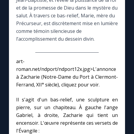
Jean-Baptiste, et révèle la puissance de la foi
et de la promesse de Dieu dans le mystère du
Le compte Tiktok
salut. À travers ce bas-relief, Marie, mère du
Précurseur, est discrètement mise en lumière
comme témoin silencieuse de
Le magazine
l’accomplissement du dessein divin.
Le site internet
art-
Questions-réponses
roman.net/ndport/ndport12x.jpg>L'annonce
à Zacharie (Notre-Dame du Port à Clermont-
Ferrand, XII° siècle), cliquez pour voir.
◼︎
Prier au quotidien
Avec Thérèse de Lisieux
Il s'agit d'un bas-relief, une sculpture en
pierre, sur un chapiteau. À gauche l'ange
Gabriel, à droite, Zacharie qui tient un
L'Évangile chaque jour
encensoir. L'œuvre représente ces versets de
l'Évangile :
Les premiers samedis du mois