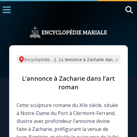
Accueil
La Messe
Aujourd'hui
Nous souten
Encyclopédie mariale
›
[...]
›
L’annonce à Zacharie dans l’art roma
▾
◼︎
1000 Raisons de Croire
L’annonce à Zacharie dans l’art
L'actualité de la semaine
roman
La chaîne Youtube
Cette sculpture romane du XIIe siècle, située
à Notre-Dame du Port à Clermont-Ferrand,
La newsletter
illustre avec profondeur l’annonce divine
faite à Zacharie, préfigurant la venue de
La vidéo de la semaine