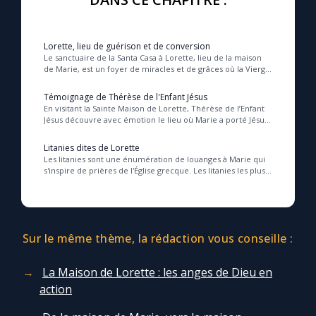
Lorette, lieu de guérison et de conversion
Le sanctuaire de la Santa Casa à Lorette, lieu de la maison
de Marie, est un foyer de miracles et de grâces où la Vierge,
par son intercession puissant...
Témoignage de Thérèse de l'Enfant Jésus
En visitant la Sainte Maison de Lorette, Thérèse de l’Enfant
Jésus découvre avec émotion le lieu où Marie a porté Jésus,
un sanctuaire humble et sacré ...
Litanies dites de Lorette
Les litanies sont une énumération de louanges à Marie qui
s'inspire de prières de l'Église grecque. Les litanies les plus
connues, « les litanies de Lo...
Sur le même thème, la rédaction vous conseille :
La Maison de Lorette : les anges de Dieu en
action