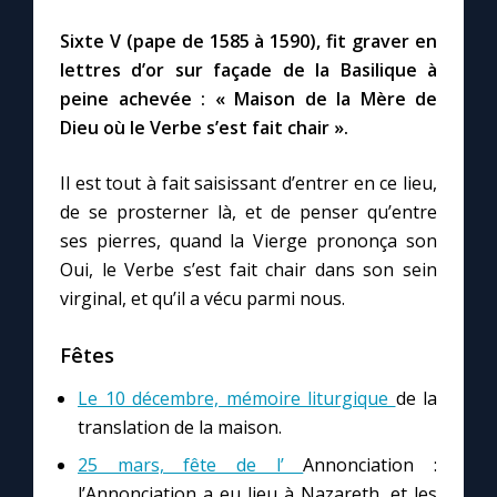
Sixte V (pape de 1585 à 1590), fit graver en
Marie qui défait les nœuds
lettres d’or sur façade de la Basilique à
peine achevée : « Maison de la Mère de
Me consacrer à Jésus par Marie
Dieu où le Verbe s’est fait chair ».
Il est tout à fait saisissant d’entrer en ce lieu,
Mes intentions de prière
de se prosterner là, et de penser qu’entre
ses pierres, quand la Vierge prononça son
Une Minute avec Marie
Oui, le Verbe s’est fait chair dans son sein
virginal, et qu’il a vécu parmi nous.
Une neuvaine
Fêtes
◼︎
À la une
Le 10 décembre, mémoire liturgique
de la
translation de la maison.
1000 Raisons de Croire
25 mars, fête de l’
Annonciation :
l’Annonciation a eu lieu à Nazareth, et les