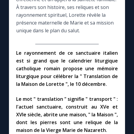
À travers son histoire, ses reliques et son
Le compte Tiktok
rayonnement spirituel, Lorette révèle la
présence maternelle de Marie et sa mission
unique dans le plan du salut.
Le magazine
Le site internet
Le rayonnement de ce sanctuaire italien
est si grand que le calendrier liturgique
Questions-réponses
catholique romain propose une mémoire
liturgique pour célébrer la " Translation de
la Maison de Lorette ", le 10 décembre.
◼︎
Prier au quotidien
Le mot " translation " signifie " transport " :
Avec Thérèse de Lisieux
l'actuel sanctuaire, construit au XVe et
XVIe siècle, abrite une maison, " la Maison ",
L'Évangile chaque jour
dont les pierres sont une relique de la
maison de la Vierge Marie de Nazareth.
Les premiers samedis du mois