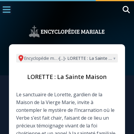
Accueil
La Messe
Aujourd'hui
Nous souten
Encyclopédie mariale
›
[...]
›
LORETTE : La Sainte Maison
▾
◼︎
1000 Raisons de Croire
LORETTE : La Sainte Maison
L'actualité de la semaine
Le sanctuaire de Lorette, gardien de la
La chaîne Youtube
Maison de la Vierge Marie, invite à
contempler le mystère de l’Incarnation où le
La newsletter
Verbe s’est fait chair, faisant de ce lieu un
précieux témoignage vivant de la foi
La vidéo de la semaine
chrétienne et un appel à la sainteté familiale.