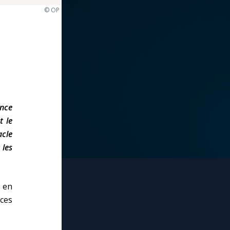
© OP
ance
t le
acle
 les
 en
 ces