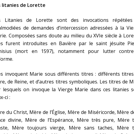
 litanies de Lorette
s Litanies de Lorette sont des invocations répétées
almodiées de demandes d’intercession adressées à la Vie
ie. Composées sans doute au milieu du XVIe siècle à Lore
es furent introduites en Bavière par le saint jésuite Pi
nisius (mort en 1597), notamment pour lutter contre
forme.
es invoquent Marie sous différents titres : différents titre
e, de Reine, et d’autres titres symboliques. Les titres de 
 lesquels on invoque la Vierge Marie dans ces litanies s
x-ci :
e du Christ, Mère de l’Église, Mère de Miséricorde, Mère d
âce divine, Mère de l’Espérance, Mère très pure, Mère t
aste, Mère toujours vierge, Mère sans taches, Mère t