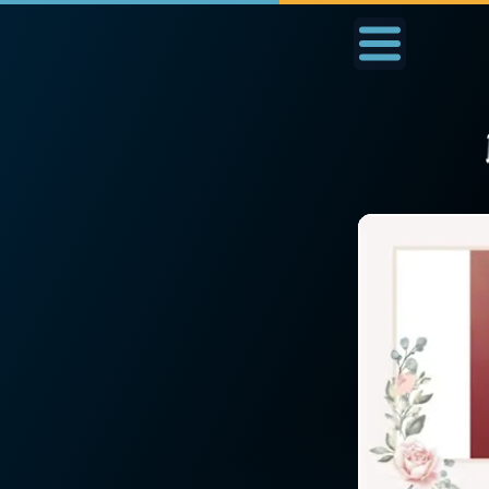
Accueil
La Messe
Aujourd'hui
Nous
◼︎
1000 Raisons de Croire
◼︎
Prier au quotidien
L'actualité de la
Avec Thérèse de Li
semaine
L'Évangile chaque j
La chaîne Youtube
Les premiers same
La newsletter
du mois