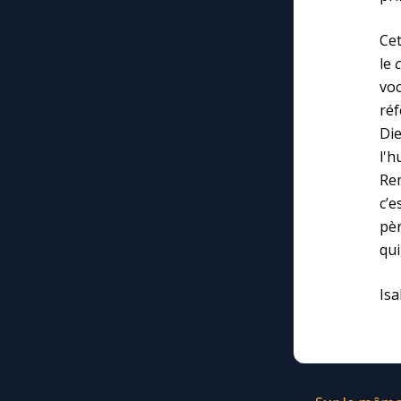
Cet
le
vo
réf
Di
l'
Re
c’e
pèr
qui
Isa