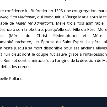
te confidence lui fit fonder en 1595 une congrégation maria
colloquium Marianum,
qui invoquait la Vierge Marie sous le tr
cable de
Mater Ter Admirabilis
, Mère trois fois admirable,
érence à son triple titre, puisqu’elle est Fille du Père, Mèr
eu (Mère du Christ Rédempteur) et Mère
humanité rachetée, et Épouse du Saint-Esprit.
Le père Ja
m
resta jusqu'à sa mort disponible pour ses anciens élèves
st l’un d’eux dont le couple fut sauvé grâce à l’intercessio
e Rem, et dont le miracle fut à l’origine de la dévotion de M
 défait les nœuds.
belle Rolland