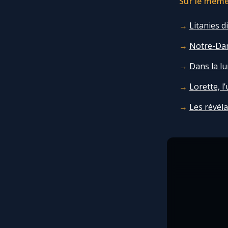
Sur le même 
Litanies d
Notre-Dam
Dans la lu
Lorette, l
Les révéla