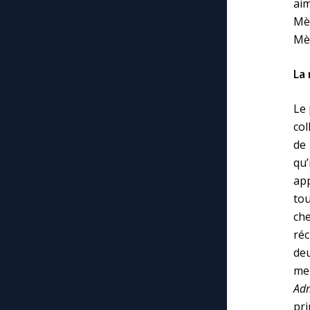
aim
Mè
Mè
La 
Le 
col
de
qu’
app
tou
che
réc
deu
mer
Adm
pri