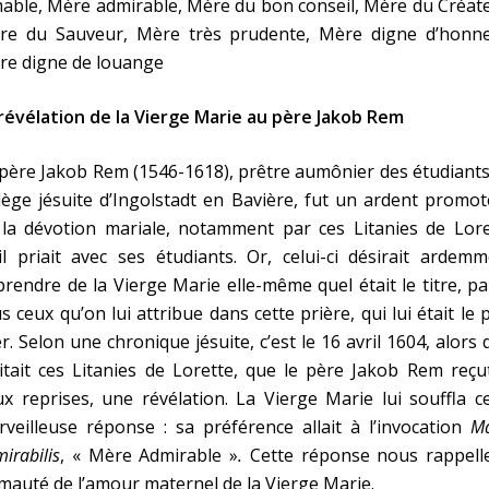
able, Mère admirable, Mère du bon conseil, Mère du Créat
re du Sauveur, Mère très prudente, Mère digne d’honne
re digne de louange
révélation de la Vierge Marie au père Jakob Rem
père Jakob Rem (1546-1618), prêtre aumônier des étudiant
lège jésuite d’Ingolstadt en Bavière, fut un ardent promo
 la dévotion mariale, notamment par ces Litanies de Lore
il priait avec ses étudiants. Or, celui-ci désirait ardem
rendre de la Vierge Marie elle-même quel était le titre, p
s ceux qu’on lui attribue dans cette prière, qui lui était le 
r. Selon une chronique jésuite, c’est le 16 avril 1604, alors q
itait ces Litanies de Lorette, que le père Jakob Rem reçu
x reprises, une révélation. La Vierge Marie lui souffla c
veilleuse réponse : sa préférence allait à l’invocation
Ma
irabilis
,
« Mère Admirable »
.
Cette réponse nous rappelle
mauté de l’amour maternel de la Vierge Marie.