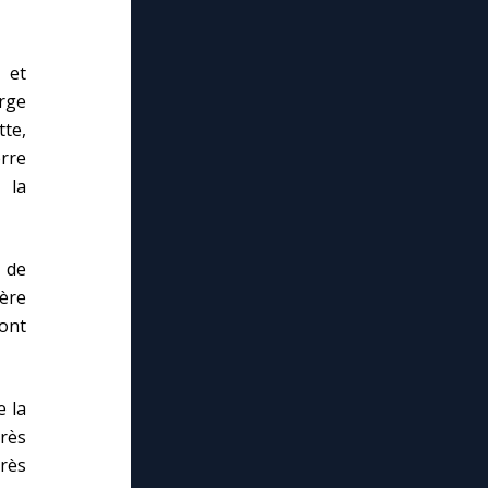
 et
rge
tte,
erre
 la
s de
Mère
ont
e la
rès
rès