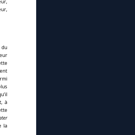
eur,
ur,
s du
teur
tte
ment
armi
plus
u’il
t, à
ette
ter
 la