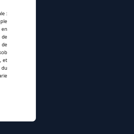
le :
iple
 en
e de
 de
kob
, et
n du
arie