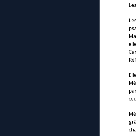
Les
Le
ps
Mar
ell
Ca
Ré
Ell
Mèr
par
ceu
Mèr
gr
ch