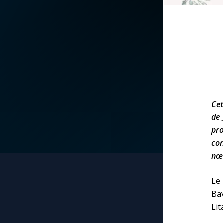
La vidéo de la semaine
Marie qui défait les
nœuds
Le compte Tiktok
Me consacrer à Jé
par Marie
Le magazine
Mes intentions de
Le site internet
Cet
prière
de 
pro
Questions-réponses
Une Minute avec M
con
nœ
Une neuvaine
Le
Bav
Lit